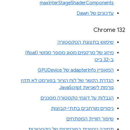
maxInterStageShaderComponents
עדכונים של Dawn
Chrome 132
שימוש בתצוגת הטקסטורה
מיזוג של מרקמים מסוג מספר ממשי (float)
ב-32 ביט
המאפיין adapterInfo של GPUDevice
הגדרת הקשר של לוח הציור בפורמט לא תקין
גורמת לשגיאת JavaScript
הגבלות על דוגמי טקסטורה מסננים
ניסויים מורחבים בתתי-קבוצות
שיפור חוויית המפתחים
תמיכה ניסיונית בפורמטים של טקסטורות