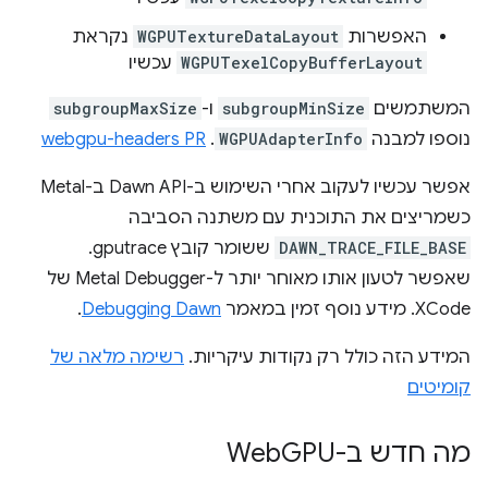
האפשרות
WGPUTextureDataLayout
נקראת
WGPUTexelCopyBufferLayout
עכשיו
המשתמשים
subgroupMinSize
ו-
subgroupMaxSize
נוספו למבנה
WGPUAdapterInfo
.
webgpu-headers PR
אפשר עכשיו לעקוב אחרי השימוש ב-Dawn API ב-Metal
כשמריצים את התוכנית עם משתנה הסביבה
DAWN_TRACE_FILE_BASE
ששומר קובץ ‎ .gputrace
שאפשר לטעון אותו מאוחר יותר ל-Metal Debugger של
XCode. מידע נוסף זמין במאמר
Debugging Dawn
.
המידע הזה כולל רק נקודות עיקריות.
רשימה מלאה של
קומיטים
מה חדש ב-Web
GPU