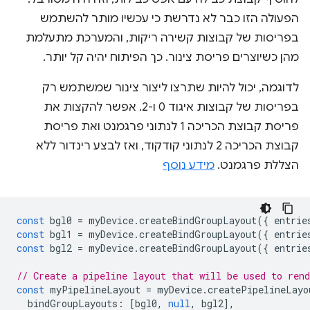
הפעולה הזו כבר לא נדרשת כי עכשיו מותר להשתמש
בפריסות של קבוצות קשירה ריקות, והמערכת מתעלמת
מהן כשיוצרים פריסת צינור. כך הפיתוח יהיה קל יותר.
לדוגמה, יכול להיות שתרצו ליצור צינור שמשתמש רק
בפריסות של קבוצות איגוד 0 ו-2. אפשר להקצות את
פריסת קבוצת הכריכה 1 לנתוני פרגמנט ואת פריסת
קבוצת הכריכה 2 לנתוני קודקוד, ואז לבצע רינדור ללא
הצללת פרגמנט.
מידע נוסף
const
bgl0
=
myDevice
.
createBindGroupLayout
({
entrie
const
bgl1
=
myDevice
.
createBindGroupLayout
({
entrie
const
bgl2
=
myDevice
.
createBindGroupLayout
({
entrie
// Create a pipeline layout that will be used to ren
const
myPipelineLayout
=
myDevice
.
createPipelineLayo
bindGroupLayouts
:
[
bgl0
,
null
,
bgl2
],