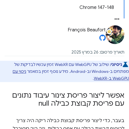
‫Chrome 147-148
François Beaufort
תאריך פרסום: 26 במרץ 2025
ניסיוני:
שילוב של WebGPU עם WebXR זמין עכשיו לבדיקות של
מפתחים ב-Windows וב-Android. מידע נוסף זמין במאמר
ניסוי עם
WebGPU ב-WebXR
.
אפשר ליצור פריסת צינור עיבוד נתונים
עם פריסת קבוצת כבילה null
בעבר, כדי ליצור פריסת קבוצת כבילה ריקה היה צריך
להוסיף קבוצת כבילה עם אפס כבילות, וזה היה מסורבל.