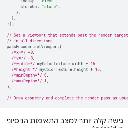
loadOp
:
"clear"
,
storeOp
:
"store"
,
},
],
});
// Set a viewport that extends past the render targe
// in all directions.
passEncoder
.
setViewport
(
/*x=*/
-
8
,
/*y=*/
-
8
,
/*width=*/
myColorTexture
.
width
+
16
,
/*height=*/
myColorTexture
.
height
+
16
,
/*minDepth=*/
0
,
/*maxDepth=*/
1
,
);
// Draw geometry and complete the render pass as usu
גישה קלה יותר למצב התאימות הניסיוני