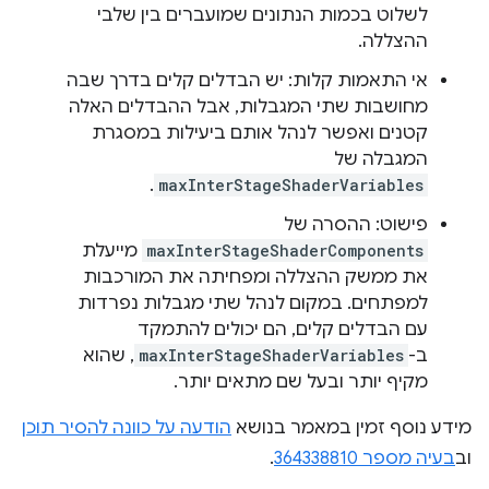
לשלוט בכמות הנתונים שמועברים בין שלבי
ההצללה.
אי התאמות קלות: יש הבדלים קלים בדרך שבה
מחושבות שתי המגבלות, אבל ההבדלים האלה
קטנים ואפשר לנהל אותם ביעילות במסגרת
המגבלה של
.
maxInterStageShaderVariables
פישוט: ההסרה של
maxInterStageShaderComponents
מייעלת
את ממשק ההצללה ומפחיתה את המורכבות
למפתחים. במקום לנהל שתי מגבלות נפרדות
עם הבדלים קלים, הם יכולים להתמקד
ב-
maxInterStageShaderVariables
, שהוא
מקיף יותר ובעל שם מתאים יותר.
מידע נוסף זמין במאמר בנושא
הודעה על כוונה להסיר תוכן
וב
בעיה מספר 364338810
.