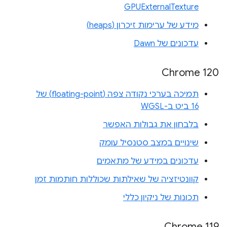
GPUExternalTexture
מידע של ערימות זיכרון (heaps)
עדכונים של Dawn
Chrome 120
תמיכה בערכי נקודה צפה (floating-point) של
16 ביט ב-WGSL
בלבחון את גבולות האפשר
שינויים במצב סטנסיל עומק
עדכונים במידע של מתאמים
קוונטיזציה של שאילתות שכוללות חותמות זמן
תכונות של ניקיון כללי
Chrome 119