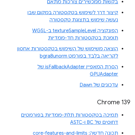
בקשות ממכשירים צורכות מתאם
קיצור דרך לשימוש בטקסטורה במקום שבו
נעשה שימוש בתצוגת טקסטורה
הפונקציה textureSampleLevel ב-WGSL
תומכת בטקסטורות חד-ממדיות
הוצאה משימוש של השימוש בטקסטורות אחסון
לקריאה בלבד בפורמט bgra8unorm
הסרת המאפיין isFallbackAdapter של
GPUAdapter
עדכונים של Dawn
Chrome 139
תמיכה בטקסטורות תלת-ממדיות בפורמטים
דחוסים של BC ו-ASTC
תכונה חדשה: core-features-and-limits