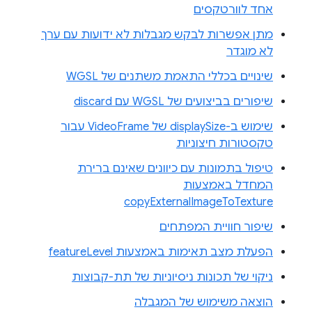
אחד לוורטקסים
מתן אפשרות לבקש מגבלות לא ידועות עם ערך
לא מוגדר
שינויים בכללי התאמת משתנים של WGSL
שיפורים בביצועים של WGSL עם discard
שימוש ב-displaySize של VideoFrame עבור
טקסטורות חיצוניות
טיפול בתמונות עם כיוונים שאינם ברירת
המחדל באמצעות
copyExternalImageToTexture
שיפור חוויית המפתחים
הפעלת מצב תאימות באמצעות featureLevel
ניקוי של תכונות ניסיוניות של תת-קבוצות
הוצאה משימוש של המגבלה