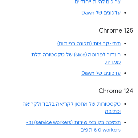
צריכים להיות ייחודיים
עדכונים של Dawn
‫Chrome 125
תתי-קבוצות (תכונה בפיתוח)
רינדור לפרוסה (slice) של טקסטורה תלת
ממדית
עדכונים של Dawn
Chrome 124
טקסטורות של אחסון לקריאה בלבד ולקריאה
וכתיבה
תמיכה בקובצי שירות (service workers) וב-
workers משותפים