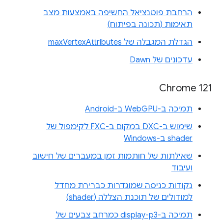
הרחבת פוטנציאל החשיפה באמצעות מצב
תאימות (תכונה בפיתוח)
הגדלת המגבלה של maxVertexAttributes
עדכונים של Dawn
Chrome 121
תמיכה ב-WebGPU ב-Android
שימוש ב-DXC במקום ב-FXC לקימפול של
shader ב-Windows
שאילתות של חותמות זמן במעברים של חישוב
ועיבוד
נקודות כניסה שמוגדרות כברירת מחדל
למודולים של תוכנת הצללה (shader)
תמיכה ב-display-p3 כמרחב צבעים של