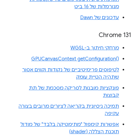
מנורמלות של 16 ביט
עדכונים של Dawn
Chrome 131
מרחקי חיתוך ב-WGSL
‎GPUCanvasContext getConfiguration‎()‎
לטיפוסים פרימיטיביים של נקודות וקווים אסור
שתהיה הטיית עומק
פונקציות מובנות לסריקה מסכמת של תת
קבוצות
תמיכה ניסיונית בקריאה לציורים מרובים בצורה
עקיפה
אפשרות קימפול "מתימטיקה בלבד" של מודול
תוכנת הצללה (shader)