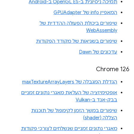
תמיכה ניסיונית ב-OpenGL ES ב-Android
המאפיין info של GPUAdapter
שיפורים ביכולת הפעולה ההדדית של
WebAssembly
שיפורים בשגיאות של מקודד הפקודות
עדכונים של Dawn
Chrome 126
הגדלת המגבלה של maxTextureArrayLayers
אופטימיזציה של העלאת מאגרי נתונים זמניים
בבק-אנד ב-Vulkan
שיפורים במשך הזמן לקימפול של תוכנות
הצללה (shader)
מאגרי נתונים זמניים שנשלחים לצורכי פקודות