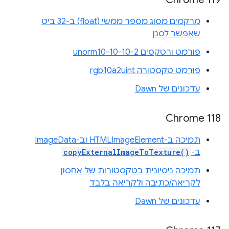
מרקמים מסוג מספר ממשי (float) ב-32 ביט
שאפשר לסנן
פורמט ורטקסים unorm10-10-10-2
פורמט טקסטורה rgb10a2uint
עדכונים של Dawn
Chrome 118
תמיכה ב-HTMLImageElement וב-ImageData
ב-
copyExternalImageToTexture()
תמיכה ניסיונית בטקסטורות של אחסון
לקריאה/כתיבה ולקריאה בלבד
עדכונים של Dawn