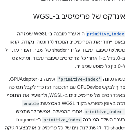
אינדקס של פרימיטיב ב-WGSL
primitive_index
הוא ערך מובנה ב-WGSL שמזהה
באופן ייחודי את הפרימיטיב הנוכחי (לדוגמה, נקודה, קו או
משולש) שעובר עיבוד על ידי shader של שבר. הערך מתחיל
ב-0, גדל ב-1 אחרי כל פרימיטיב שעובר עיבוד, ומתאפס
ל-0 בין כל מופע שמצויר.
כשהתכונה
"primitive-index"
זמינה ב-GPUAdapter,
צריך לבקש GPUDevice עם התכונה הזו כדי לקבל תמיכה
באינדקסים של פרימיטיבים ב-WGSL, ולהפעיל את התוסף
הזה באופן מפורש בקוד WGSL באמצעות
enable
primitive_index;
. אחרי ההפעלה, אפשר להשתמש
בערך השלם המובנה
primitive_index
ב-fragment
shader כדי לגשת לנתונים של כל פרימיטיב או לבצע לוגיקה