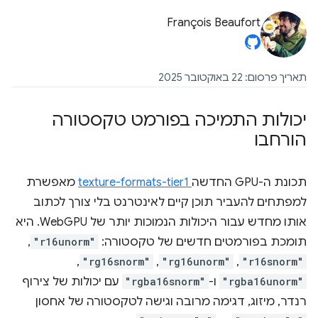
François Beaufort
תאריך פרסום: 22 באוקטובר 2025
יכולות התמיכה בפורמט טקסטורה
הורחבו
תכונת ה-GPU החדשה
texture-formats-tier1
מאפשרת
למפתחים להעביר תוכן קיים לאינטרנט בלי צורך לכתוב
אותו מחדש עבור היכולות הנמוכות יותר של WebGPU. היא
תומכת בפורמטים חדשים של טקסטורה:
"r16unorm"
,‏
"r16snorm"
,‏
"rg16unorm"
,‏
"rg16snorm"
,‏
"rgba16unorm"
ו-
"rgba16snorm"
עם יכולות של צירוף
רנדר, מיזוג, דגימה מרובה וגישה לטקסטורה של אחסון