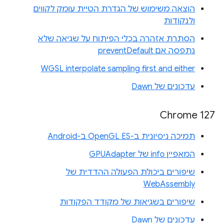
הוצאה משימוש של הגדרת הטיית עומק לקווים
ולנקודות
הסתרת אזהרה בכלי הפיתוח על שגיאה שלא
נתפסה אם preventDefault
WGSL interpolate sampling first and either
עדכונים של Dawn
Chrome 127
תמיכה ניסיונית ב-OpenGL ES ב-Android
המאפיין info של GPUAdapter
שיפורים ביכולת הפעולה ההדדית של
WebAssembly
שיפורים בשגיאות של מקודד הפקודות
עדכונים של Dawn