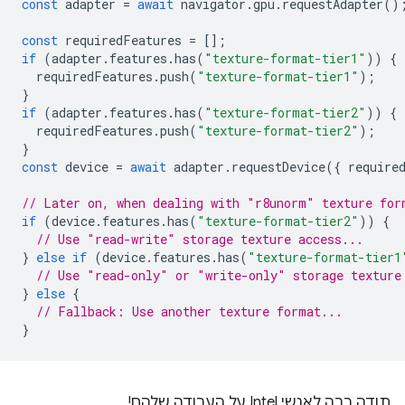
const
adapter
=
await
navigator
.
gpu
.
requestAdapter
()
const
requiredFeatures
=
[];
if
(
adapter
.
features
.
has
(
"texture-format-tier1"
))
{
requiredFeatures
.
push
(
"texture-format-tier1"
);
}
if
(
adapter
.
features
.
has
(
"texture-format-tier2"
))
{
requiredFeatures
.
push
(
"texture-format-tier2"
);
}
const
device
=
await
adapter
.
requestDevice
({
require
// Later on, when dealing with "r8unorm" texture for
if
(
device
.
features
.
has
(
"texture-format-tier2"
))
{
// Use "read-write" storage texture access...
}
else
if
(
device
.
features
.
has
(
"texture-format-tier1
// Use "read-only" or "write-only" storage texture
}
else
{
// Fallback: Use another texture format...
}
תודה רבה לאנשי Intel על העבודה שלהם!