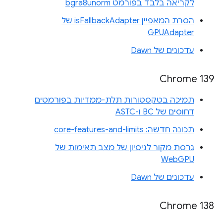
לקריאה בלבד בפורמט bgra8unorm
הסרת המאפיין isFallbackAdapter של
GPUAdapter
עדכונים של Dawn
Chrome 139
תמיכה בטקסטורות תלת-ממדיות בפורמטים
דחוסים של BC ו-ASTC
תכונה חדשה: core-features-and-limits
גרסת מקור לניסיון של מצב תאימות של
WebGPU
עדכונים של Dawn
Chrome 138