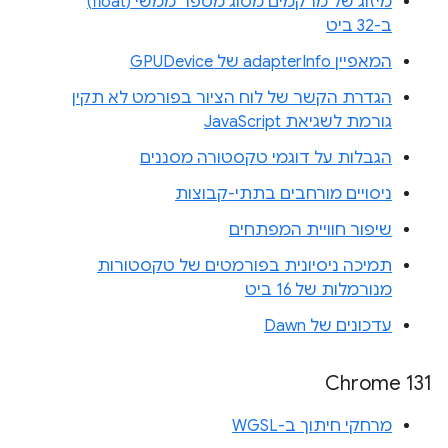
מיזוג של מרקמים מסוג מספר ממשי (float)
ב-32 ביט
המאפיין adapterInfo של GPUDevice
הגדרת הקשר של לוח הציור בפורמט לא תקין
גורמת לשגיאת JavaScript
הגבלות על דוגמי טקסטורה מסננים
ניסויים מורחבים בתתי-קבוצות
שיפור חוויית המפתחים
תמיכה ניסיונית בפורמטים של טקסטורות
מנורמלות של 16 ביט
עדכונים של Dawn
Chrome 131
מרחקי חיתוך ב-WGSL