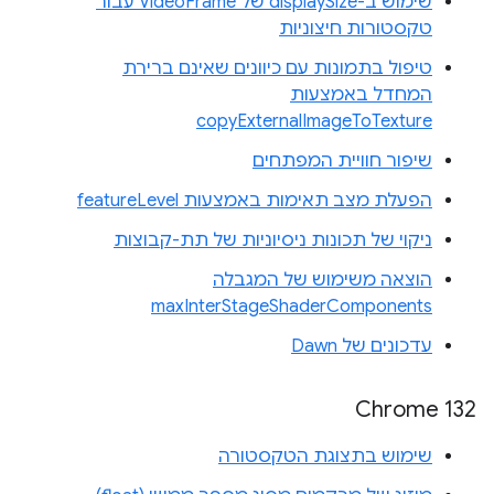
שימוש ב-displaySize של VideoFrame עבור
טקסטורות חיצוניות
טיפול בתמונות עם כיוונים שאינם ברירת
המחדל באמצעות
copyExternalImageToTexture
שיפור חוויית המפתחים
הפעלת מצב תאימות באמצעות featureLevel
ניקוי של תכונות ניסיוניות של תת-קבוצות
הוצאה משימוש של המגבלה
maxInterStageShaderComponents
עדכונים של Dawn
Chrome 132
שימוש בתצוגת הטקסטורה