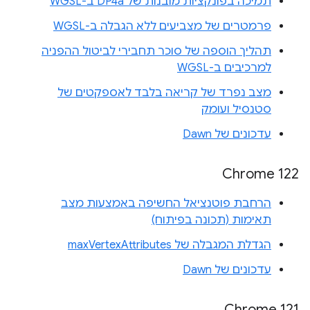
תמיכה בפונקציות מובנות של DP4a ב-WGSL
פרמטרים של מצביעים ללא הגבלה ב-WGSL
תהליך הוספה של סוכר תחבירי לביטול ההפניה
למרכיבים ב-WGSL
מצב נפרד של קריאה בלבד לאספקטים של
סטנסיל ועומק
עדכונים של Dawn
Chrome 122
הרחבת פוטנציאל החשיפה באמצעות מצב
תאימות (תכונה בפיתוח)
הגדלת המגבלה של maxVertexAttributes
עדכונים של Dawn
Chrome 121