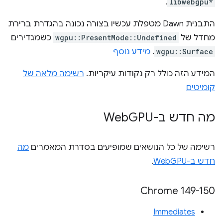
.
libwebgpu*
התבנית Dawn מטפלת עכשיו בצורה נכונה בהגדרת ברירת
מחדל של
wgpu::PresentMode::Undefined
כשמגדירים
wgpu::Surface
.
מידע נוסף
המידע הזה כולל רק נקודות עיקריות.
רשימה מלאה של
קומיטים
מה חדש ב-Web
GPU
רשימה של כל הנושאים שמופיעים בסדרת המאמרים
מה
חדש ב-WebGPU
.
‫Chrome 149-150
Immediates