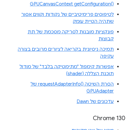
‎GPUCanvasContext getConfiguration‎()‎
לטיפוסים פרימיטיביים של נקודות וקווים אסור
שתהיה הטיית עומק
פונקציות מובנות לסריקה מסכמת של תת
קבוצות
תמיכה ניסיונית בקריאה לציורים מרובים בצורה
עקיפה
אפשרות קימפול "מתימטיקה בלבד" של מודול
תוכנת הצללה (shader)
הסרת השיטה requestAdapterInfo()‎ של
GPUAdapter
עדכונים של Dawn
Chrome 130