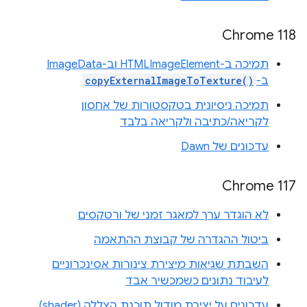
Chrome 118
תמיכה ב-HTMLImageElement וב-ImageData
ב-
copyExternalImageToTexture()
תמיכה ניסיונית בטקסטורות של אחסון
לקריאה/כתיבה ולקריאה בלבד
עדכונים של Dawn
Chrome 117
לא הוגדר ערך למאגר זמני של ורטקסים
ביטול ההגדרה של קבוצת ההתאמה
השבתת שגיאות מיצירת צינורות אסינכרוניים
לעיבוד נתונים כשמכשיר אבד
עדכונים על יצירת מודול תוכנת הצללה (shader)