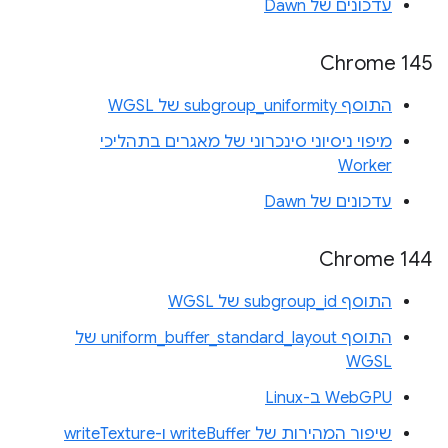
עדכונים של Dawn
Chrome 145
התוסף subgroup_uniformity של WGSL
מיפוי ניסיוני סינכרוני של מאגרים בתהליכי
Worker
עדכונים של Dawn
Chrome 144
התוסף subgroup_id של WGSL
התוסף uniform_buffer_standard_layout של
WGSL
WebGPU ב-Linux
שיפור המהירות של writeBuffer ו-writeTexture