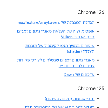
Chrome 126
הגדלת המגבלה של maxTextureArrayLayers
אופטימיזציה של העלאת מאגרי נתונים זמניים
בבק-אנד ב-Vulkan
שיפורים במשך הזמן לקימפול של תוכנות
הצללה (shader)
מאגרי נתונים זמניים שנשלחים לצורכי פקודות
צריכים להיות ייחודיים
עדכונים של Dawn
‫Chrome 125
תתי-קבוצות (תכונה בפיתוח)
רינדור לפרוסה (slice) של טקסטורה תלת