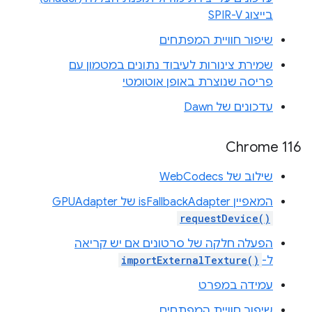
בייצוג SPIR-V
שיפור חוויית המפתחים
שמירת צינורות לעיבוד נתונים במטמון עם
פריסה שנוצרת באופן אוטומטי
עדכונים של Dawn
Chrome 116
שילוב של WebCodecs
המאפיין isFallbackAdapter של ‎GPUAdapter
requestDevice()
הפעלה חלקה של סרטונים אם יש קריאה
ל-
importExternalTexture()
עמידה במפרט
שיפור חוויית המפתחים