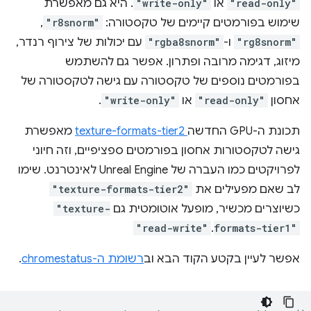
"read-only"
או
"write-only"
. היא גם מאפשרת
שימוש בפורמטים קיימים של טקסטורה:
"r8snorm"
,‏
"rg8snorm"
ו-
"rgba8snorm"
עם יכולות של צירוף רנדר,
מיזוג, דגימה מרובה ופתרון. אפשר גם להשתמש
בפורמטים נוספים של טקסטורה עם גישה לטקסטורה של
אחסון
"read-only"
או
"write-only"
.
תכונת ה-GPU החדשה
texture-formats-tier2
מאפשרת
גישה לטקסטורות אחסון בפורמטים ספציפיים, וזה חיוני
לפרויקטים כמו העברה של Unreal Engine לאינטרנט. שימו
לב שאם מפעילים את
"texture-formats-tier2"
כשיוצרים מכשיר, מופעל אוטומטית גם
"texture-
"read-write"
.
formats-tier1"
אפשר לעיין בקטע הקוד הבא וב
רשומת ה-chromestatus
.