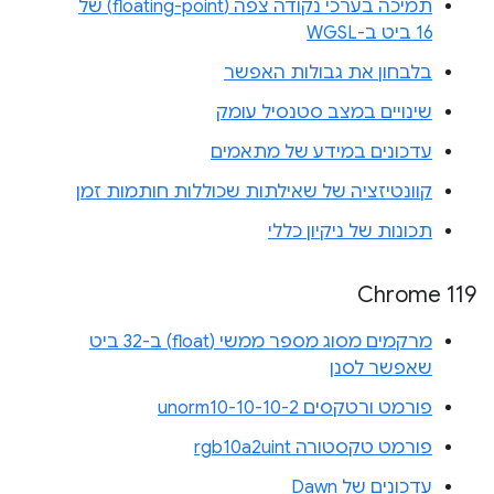
תמיכה בערכי נקודה צפה (floating-point) של
16 ביט ב-WGSL
בלבחון את גבולות האפשר
שינויים במצב סטנסיל עומק
עדכונים במידע של מתאמים
קוונטיזציה של שאילתות שכוללות חותמות זמן
תכונות של ניקיון כללי
Chrome 119
מרקמים מסוג מספר ממשי (float) ב-32 ביט
שאפשר לסנן
פורמט ורטקסים unorm10-10-10-2
פורמט טקסטורה rgb10a2uint
עדכונים של Dawn