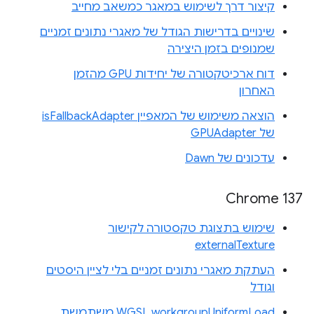
קיצור דרך לשימוש במאגר כמשאב מחייב
שינויים בדרישות הגודל של מאגרי נתונים זמניים
שמנופים בזמן היצירה
דוח ארכיטקטורה של יחידות GPU מהזמן
האחרון
הוצאה משימוש של המאפיין isFallbackAdapter
של GPUAdapter
עדכונים של Dawn
Chrome 137
שימוש בתצוגת טקסטורה לקישור
externalTexture
העתקת מאגרי נתונים זמניים בלי לציין היסטים
וגודל
WGSL workgroupUniformLoad משתמשת