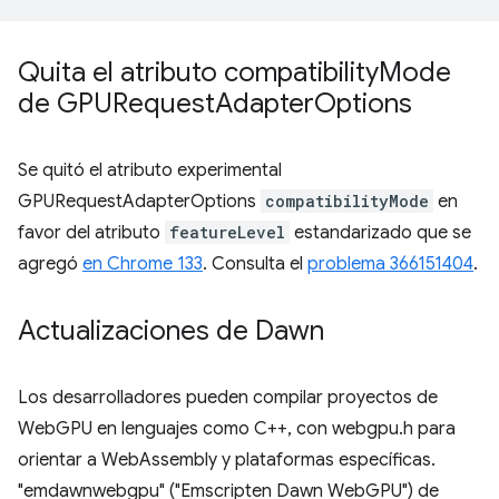
Quita el atributo compatibility
Mode
de GPURequest
Adapter
Options
Se quitó el atributo experimental
GPURequestAdapterOptions
compatibilityMode
en
favor del atributo
featureLevel
estandarizado que se
agregó
en Chrome 133
. Consulta el
problema 366151404
.
Actualizaciones de Dawn
Los desarrolladores pueden compilar proyectos de
WebGPU en lenguajes como C++, con webgpu.h para
orientar a WebAssembly y plataformas específicas.
"emdawnwebgpu" ("Emscripten Dawn WebGPU") de