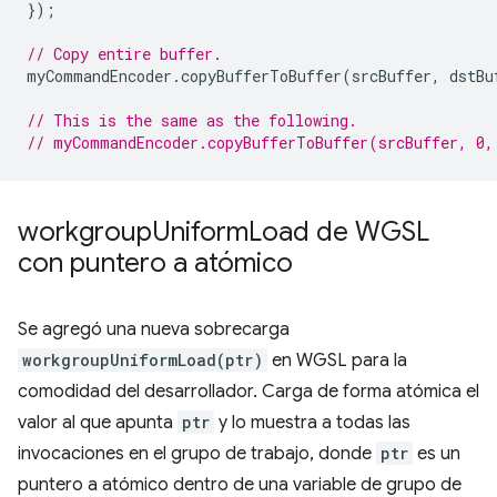
});
// Copy entire buffer.
myCommandEncoder
.
copyBufferToBuffer
(
srcBuffer
,
dstBu
// This is the same as the following.
// myCommandEncoder.copyBufferToBuffer(srcBuffer, 0,
workgroup
Uniform
Load de WGSL
con puntero a atómico
Se agregó una nueva sobrecarga
workgroupUniformLoad(ptr)
en WGSL para la
comodidad del desarrollador. Carga de forma atómica el
valor al que apunta
ptr
y lo muestra a todas las
invocaciones en el grupo de trabajo, donde
ptr
es un
puntero a atómico dentro de una variable de grupo de