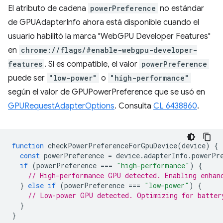
El atributo de cadena
powerPreference
no estándar
de GPUAdapterInfo ahora está disponible cuando el
usuario habilitó la marca "WebGPU Developer Features"
en
chrome://flags/#enable-webgpu-developer-
features
. Si es compatible, el valor
powerPreference
puede ser
"low-power"
o
"high-performance"
según el valor de GPUPowerPreference que se usó en
GPURequestAdapterOptions
. Consulta
CL 6438860
.
function
checkPowerPreferenceForGpuDevice
(
device
)
{
const
powerPreference
=
device
.
adapterInfo
.
powerPr
if
(
powerPreference
===
"high-performance"
)
{
// High-performance GPU detected. Enabling enhan
}
else
if
(
powerPreference
===
"low-power"
)
{
// Low-power GPU detected. Optimizing for batter
}
}