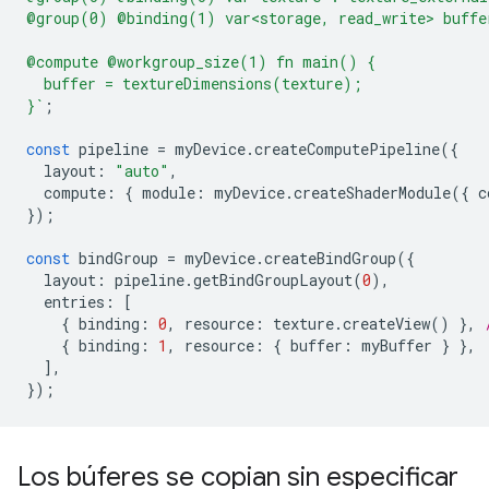
@group(0) @binding(1) var<storage, read_write> buffe
@compute @workgroup_size(1) fn main() {
  buffer = textureDimensions(texture);
}`
;
const
pipeline
=
myDevice
.
createComputePipeline
({
layout
:
"auto"
,
compute
:
{
module
:
myDevice
.
createShaderModule
({
c
});
const
bindGroup
=
myDevice
.
createBindGroup
({
layout
:
pipeline
.
getBindGroupLayout
(
0
),
entries
:
[
{
binding
:
0
,
resource
:
texture
.
createView
()
},
{
binding
:
1
,
resource
:
{
buffer
:
myBuffer
}
},
],
});
Los búferes se copian sin especificar