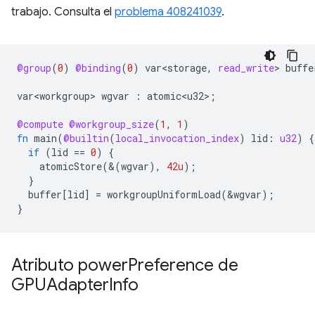
trabajo. Consulta el
problema 408241039
.
@group
(
0
)
@binding
(
0
)
var<storage
,
read_write
>
buffe
var<workgroup>
wgvar
:
atomic<u32>
;
@compute
@workgroup_size
(
1
,
1
)
fn
main
(
@builtin
(
local_invocation_index
)
lid
:
u32
)
{
if
(
lid
==
0
)
{
atomicStore
(&(
wgvar
),
42u
);
}
buffer
[
lid
]
=
workgroupUniformLoad
(
&
wgvar
);
}
Atributo power
Preference de
GPUAdapter
Info