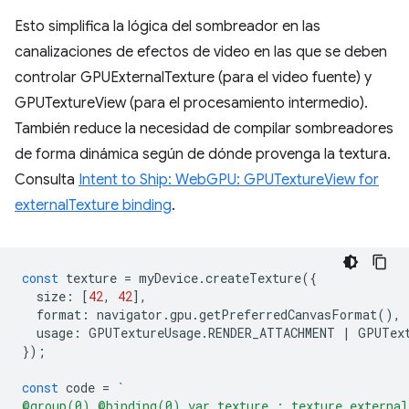
Esto simplifica la lógica del sombreador en las
canalizaciones de efectos de video en las que se deben
controlar GPUExternalTexture (para el video fuente) y
GPUTextureView (para el procesamiento intermedio).
También reduce la necesidad de compilar sombreadores
de forma dinámica según de dónde provenga la textura.
Consulta
Intent to Ship: WebGPU: GPUTextureView for
externalTexture binding
.
const
texture
=
myDevice
.
createTexture
({
size
:
[
42
,
42
],
format
:
navigator
.
gpu
.
getPreferredCanvasFormat
(),
usage
:
GPUTextureUsage
.
RENDER_ATTACHMENT
|
GPUTex
});
const
code
=
`
@group(0) @binding(0) var texture : texture_external