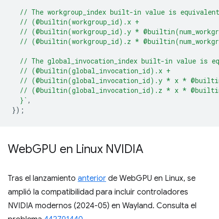
  // The workgroup_index built-in value is equivalen
  // (@builtin(workgroup_id).x +
  // (@builtin(workgroup_id).y * @builtin(num_workg
  // (@builtin(workgroup_id).z * @builtin(num_workg
  // The global_invocation_index built-in value is e
  // (@builtin(global_invocation_id).x +
  // (@builtin(global_invocation_id).y * x * @built
  // (@builtin(global_invocation_id).z * x * @built
  }`
,
});
Web
GPU en Linux NVIDIA
Tras el lanzamiento
anterior
de WebGPU en Linux, se
amplió la compatibilidad para incluir controladores
NVIDIA modernos (2024-05) en Wayland. Consulta el