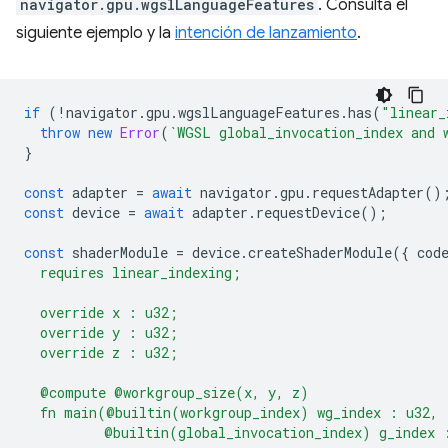
navigator.gpu.wgslLanguageFeatures
. Consulta el
siguiente ejemplo y la
intención de lanzamiento
.
if
(
!
navigator
.
gpu
.
wgslLanguageFeatures
.
has
(
"linear_
throw
new
Error
(
`WGSL global_invocation_index and 
}
const
adapter
=
await
navigator
.
gpu
.
requestAdapter
()
const
device
=
await
adapter
.
requestDevice
();
const
shaderModule
=
device
.
createShaderModule
({
cod
  requires linear_indexing;
  override x : u32;
  override y : u32;
  override z : u32;
  @compute @workgroup_size(x, y, z)
  fn main(@builtin(workgroup_index) wg_index : u32,
          @builtin(global_invocation_index) g_index 