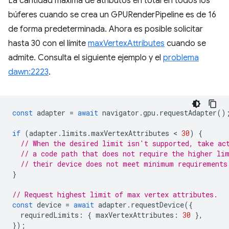
La cantidad máxima de atributos en total en todos los
búferes cuando se crea un GPURenderPipeline es de 16
de forma predeterminada. Ahora es posible solicitar
hasta 30 con el límite
maxVertexAttributes
cuando se
admite. Consulta el siguiente ejemplo y el
problema
dawn:2223
.
const
adapter
=
await
navigator
.
gpu
.
requestAdapter
()
if
(
adapter
.
limits
.
maxVertexAttributes
 < 
30
)
{
// When the desired limit isn't supported, take ac
// a code path that does not require the higher li
// their device does not meet minimum requirements
}
// Request highest limit of max vertex attributes.
const
device
=
await
adapter
.
requestDevice
({
requiredLimits
:
{
maxVertexAttributes
:
30
},
});