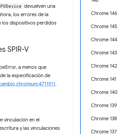
148
GPUDevice
devuelven una
Chrome 146
hora, los errores de la
 los dispositivos perdidos
Chrome 145
Chrome 144
es SPIR-V
Chrome 143
Chrome 142
ypeError, a menos que
e la especificación de
Chrome 141
cambio chromium:4711911
.
Chrome 140
Chrome 139
Chrome 138
e vinculación en el
scritura y las vinculaciones
Chrome 137