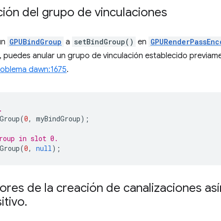
ción del grupo de vinculaciones
un
GPUBindGroup
a
setBindGroup()
en
GPURenderPassEnc
, puedes anular un grupo de vinculación establecido previam
roblema dawn:1675
.
.
Group
(
0
,
myBindGroup
);
roup in slot 0.
Group
(
0
,
null
);
rrores de la creación de canalizaciones a
itivo
.