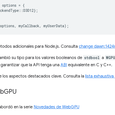
options
=
{
ackendType
::
D3D12
};
options
,
myCallback
,
myUserData
);
todos adicionales para Node.js. Consulta
change dawn:1424
mbió su tipo para los valores booleanos de
stdbool
a
WGP
 garantizar que la API tenga una
ABI
equivalente en C y C++.
e los aspectos destacados clave. Consulta la
lista exhaustiv
eb
GPU
 abordó en la serie
Novedades de WebGPU