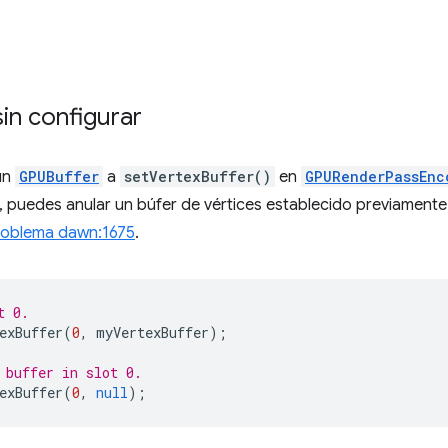
sin configurar
un
GPUBuffer
a
setVertexBuffer()
en
GPURenderPassEnc
, puedes anular un búfer de vértices establecido previamente
roblema dawn:1675
.
t 0.
exBuffer
(
0
,
myVertexBuffer
);
 buffer in slot 0.
exBuffer
(
0
,
null
);