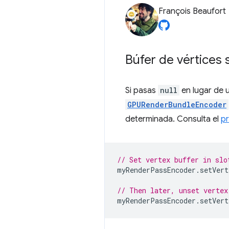
François Beaufort
Búfer de vértices 
Si pasas
null
en lugar de 
GPURenderBundleEncoder
determinada. Consulta el
p
// Set vertex buffer in slo
myRenderPassEncoder
.
setVert
// Then later, unset vertex
myRenderPassEncoder
.
setVert