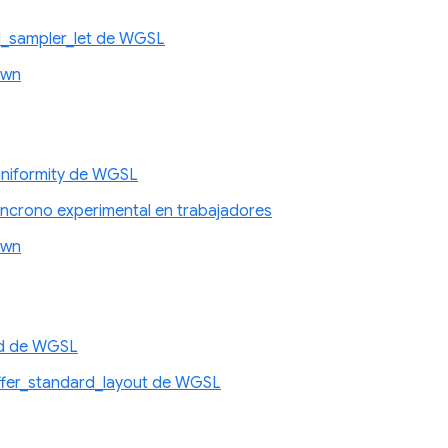
d_sampler_let de WGSL
awn
niformity de WGSL
íncrono experimental en trabajadores
awn
id de WGSL
ffer_standard_layout de WGSL