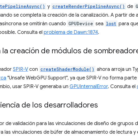
tePipelineAsync()
y
createRenderPipelineAsync()
de
ndo se completa la creación de la canalización. A partir de a
 asíncrona se omitirán cuando
GPUDevice
sea
lost
para que
osible. Consulta el
problema de Dawn:1874
.
n la creación de módulos de sombreador
eador
SPIR-V
con
createShaderModule()
ahora arroja un T
rca
"Unsafe WebGPU Support", ya que SPIR-V no forma parte d
bio, usar SPIR-V generaba un
GPUInternalError
. Consulta el
iencia de los desarrolladores
or de validación para las vinculaciones de diseño de grupos d
 las vinculaciones de búfer de almacenamiento de lectura y e