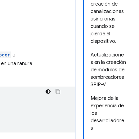
creación de
canalizaciones
asíncronas
cuando se
pierde el
dispositivo.
oder
o
Actualizacione
s en la creación
 en una ranura
de módulos de
sombreadores
SPIR-V
Mejora de la
experiencia de
los
desarrolladore
s