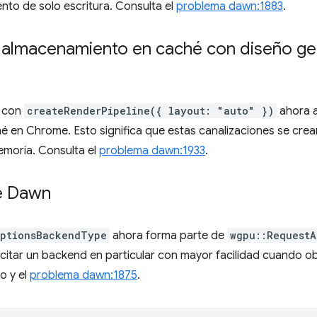
nto de solo escritura. Consulta el
problema dawn:1883
.
e almacenamiento en caché con diseño g
s con
createRenderPipeline({ layout: "auto" })
ahora 
 en Chrome. Esto significa que estas canalizaciones se cre
emoria. Consulta el
problema dawn:1933
.
de Dawn
OptionsBackendType
ahora forma parte de
wgpu::RequestA
icitar un backend en particular con mayor facilidad cuando o
o y el
problema dawn:1875
.