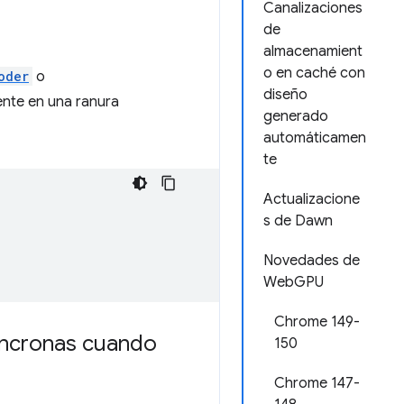
Canalizaciones
de
almacenamient
o en caché con
oder
o
diseño
ente en una ranura
generado
automáticamen
te
Actualizacione
s de Dawn
Novedades de
WebGPU
Chrome 149-
síncronas cuando
150
Chrome 147-