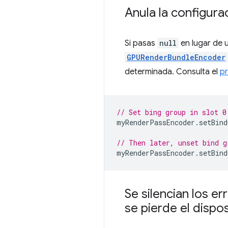
Anula la configura
Si pasas
null
en lugar de 
GPURenderBundleEncoder
determinada. Consulta el
p
// Set bing group in slot 0
myRenderPassEncoder
.
setBind
// Then later, unset bind g
myRenderPassEncoder
.
setBind
Se silencian los e
se pierde el dispos