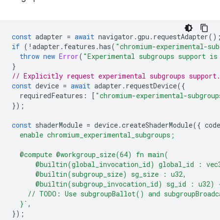
const
adapter
=
await
navigator
.
gpu
.
requestAdapter
()
if
(
!
adapter
.
features
.
has
(
"chromium-experimental-sub
throw
new
Error
(
"Experimental subgroups support is
}
// Explicitly request experimental subgroups support
const
device
=
await
adapter
.
requestDevice
({
requiredFeatures
:
[
"chromium-experimental-subgroup
});
const
shaderModule
=
device
.
createShaderModule
({
cod
  enable chromium_experimental_subgroups;
  @compute @workgroup_size(64) fn main(
      @builtin(global_invocation_id) global_id : vec
      @builtin(subgroup_size) sg_size : u32,
      @builtin(subgroup_invocation_id) sg_id : u32) 
    // TODO: Use subgroupBallot() and subgroupBroadc
  }`
,
});