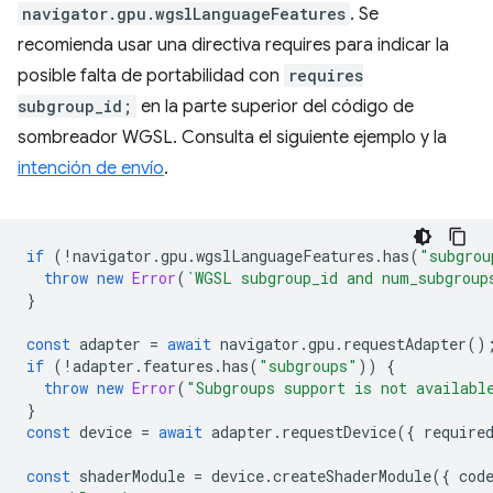
navigator.gpu.wgslLanguageFeatures
. Se
recomienda usar una directiva requires para indicar la
posible falta de portabilidad con
requires
subgroup_id;
en la parte superior del código de
sombreador WGSL. Consulta el siguiente ejemplo y la
intención de envío
.
if
(
!
navigator
.
gpu
.
wgslLanguageFeatures
.
has
(
"subgrou
throw
new
Error
(
`WGSL subgroup_id and num_subgroup
}
const
adapter
=
await
navigator
.
gpu
.
requestAdapter
()
if
(
!
adapter
.
features
.
has
(
"subgroups"
))
{
throw
new
Error
(
"Subgroups support is not availabl
}
const
device
=
await
adapter
.
requestDevice
({
require
const
shaderModule
=
device
.
createShaderModule
({
cod