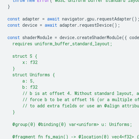
throw
new
Error
(
`WGSL uniform buffer standard layo
}
const
adapter
=
await
navigator
.
gpu
.
requestAdapter
()
const
device
=
await
adapter
.
requestDevice
();
const
shaderModule
=
device
.
createShaderModule
({
cod
  requires uniform_buffer_standard_layout;
  struct S {
      x: f32
  }
  struct Uniforms {
      a: S,
      b: f32
      // b is at offset 4. Without standard layout, 
      // force b to be at offset 16 (or a multiple o
      // to add extra fields or use an @align attrib
  }
  @group(0) @binding(0) var<uniform> u: Uniforms;
  @fragment fn fs_main() -> @location(0) vec4<f32> {