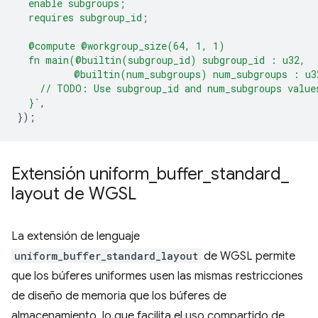
  enable subgroups;
  requires subgroup_id;
  @compute @workgroup_size(64, 1, 1)
  fn main(@builtin(subgroup_id) subgroup_id : u32,
          @builtin(num_subgroups) num_subgroups : u3
    // TODO: Use subgroup_id and num_subgroups value
  }`
,
});
Extensión uniform
_
buffer
_
standard
_
layout de WGSL
La extensión de lenguaje
uniform_buffer_standard_layout
de WGSL permite
que los búferes uniformes usen las mismas restricciones
de diseño de memoria que los búferes de
almacenamiento, lo que facilita el uso compartido de