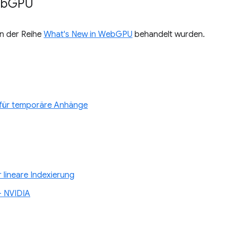
eb
GPU
 in der Reihe
What's New in WebGPU
behandelt wurden.
g für temporäre Anhänge
lineare Indexierung
– NVIDIA