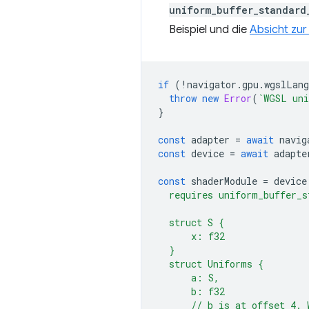
uniform_buffer_standard
Beispiel und die
Absicht zur
if
(
!
navigator
.
gpu
.
wgslLang
throw
new
Error
(
`WGSL uni
}
const
adapter
=
await
navig
const
device
=
await
adapte
const
shaderModule
=
device
  requires uniform_buffer_s
  struct S {
      x: f32
  }
  struct Uniforms {
      a: S,
      b: f32
      // b is at offset 4. 