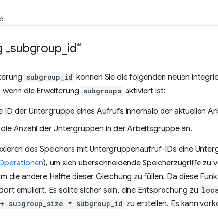
26
g „subgroup
_
id“
terung
subgroup_id
können Sie die folgenden neuen integrie
 wenn die Erweiterung
subgroups
aktiviert ist:
ie ID der Untergruppe eines Aufrufs innerhalb der aktuellen A
t die Anzahl der Untergruppen in der Arbeitsgruppe an.
exieren des Speichers mit Untergruppenaufruf-IDs eine Unter
Operationen
), um sich überschneidende Speicherzugriffe zu v
 die andere Hälfte dieser Gleichung zu füllen. Da diese Fu
 dort emuliert. Es sollte sicher sein, eine Entsprechung zu
loc
 + subgroup_size * subgroup_id
zu erstellen. Es kann vo