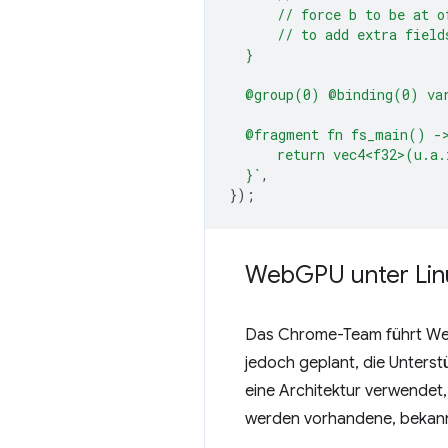
      // force b to be at o
      // to add extra field
  }
  @group(0) @binding(0) va
  @fragment fn fs_main() -
      return vec4<f32>(u.a.
  }`
,
});
Web
GPU unter Lin
Das Chrome-Team führt WebG
jedoch geplant, die Unters
eine Architektur verwendet
werden vorhandene, bekan