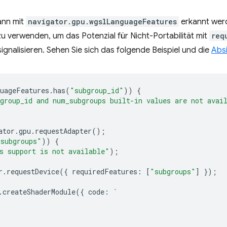
ann mit
navigator.gpu.wgslLanguageFeatures
erkannt werd
u verwenden, um das Potenzial für Nicht-Portabilität mit
req
nalisieren. Sehen Sie sich das folgende Beispiel und die
Absi
uageFeatures
.
has
(
"subgroup_id"
))
{
group_id and num_subgroups built-in values are not avai
ator
.
gpu
.
requestAdapter
();
"subgroups"
))
{
s support is not available"
);
r
.
requestDevice
({
requiredFeatures
:
[
"subgroups"
]
});
.
createShaderModule
({
code
:
`