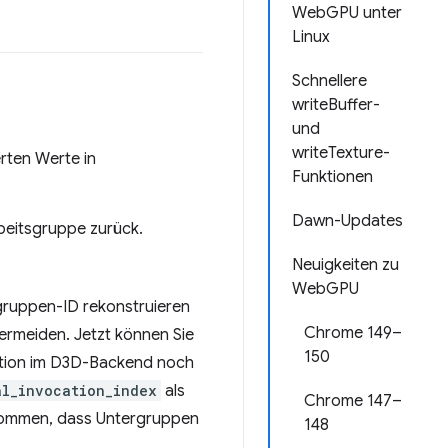
WebGPU unter
Linux
Schnellere
writeBuffer-
und
writeTexture-
rten Werte in
Funktionen
Dawn-Updates
rbeitsgruppe zurück.
Neuigkeiten zu
WebGPU
gruppen-ID rekonstruieren
Chrome 149–
ermeiden. Jetzt können Sie
150
nktion im D3D-Backend noch
al_invocation_index
als
Chrome 147–
rkommen, dass Untergruppen
148