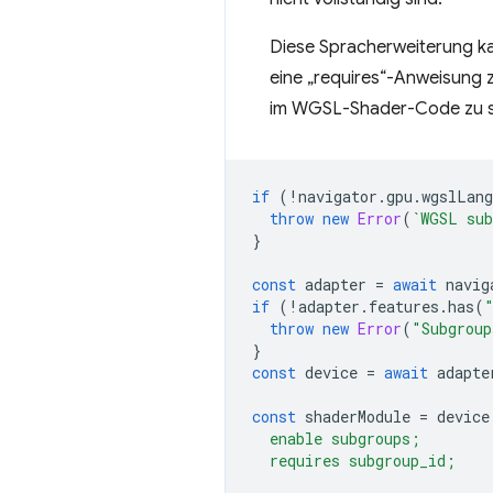
Diese Spracherweiterung k
eine „requires“-Anweisung z
im WGSL-Shader-Code zu sig
if
(
!
navigator
.
gpu
.
wgslLang
throw
new
Error
(
`WGSL sub
}
const
adapter
=
await
navig
if
(
!
adapter
.
features
.
has
(
throw
new
Error
(
"Subgroup
}
const
device
=
await
adapte
const
shaderModule
=
device
  enable subgroups;
  requires subgroup_id;