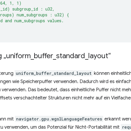
(64, 1, 1)
p_id) subgroup_id : u32,
groups) num_subgroups : u32) {
d and num_subgroups values.
 „uniform
_
buffer
_
standard
_
layout“
terung
uniform_buffer_standard_layout
können einheitlic
ngen wie Speicherpuffer verwenden. Dadurch wird es einfach
 verwenden. Das bedeutet, dass einheitliche Puffer nicht meh
fsets verschachtelter Strukturen nicht mehr auf ein Vielfache
ann mit
navigator.gpu.wgslLanguageFeatures
erkannt werd
u verwenden, um das Potenzial für Nicht-Portabilität mit
req