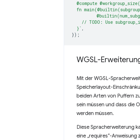
  @compute @workgroup_size
  fn main(@builtin(subgrou
          @builtin(num_sub
    // TODO: Use subgroup_i
  }`
,
});
WGSL-Erweiterung
Mit der WGSL-Spracherwei
Speicherlayout-Einschränku
beiden Arten von Puffern zu
sein müssen und dass die Of
werden müssen.
Diese Spracherweiterung k
eine „requires“-Anweisung z