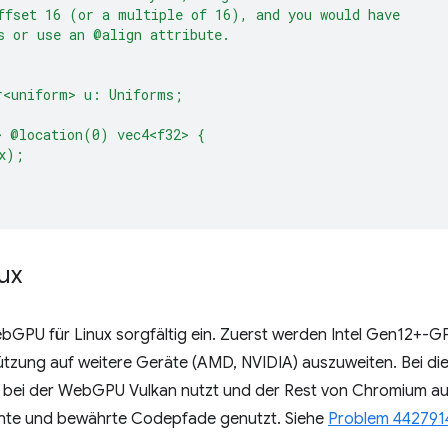
ffset 16 (or a multiple of 16), and you would have
s or use an @align attribute.
r<uniform> u: Uniforms;
> @location(0) vec4<f32> {
x);
ux
PU für Linux sorgfältig ein. Zuerst werden Intel Gen12+-GPU
tützung auf weitere Geräte (AMD, NVIDIA) auszuweiten. Bei di
, bei der WebGPU Vulkan nutzt und der Rest von Chromium au
nte und bewährte Codepfade genutzt. Siehe
Problem 442791