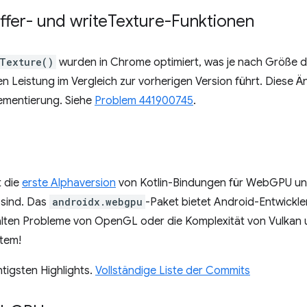
ffer- und write
Texture-Funktionen
eTexture()
wurden in Chrome optimiert, was je nach Größe 
n Leistung im Vergleich zur vorherigen Version führt. Diese Än
ementierung. Siehe
Problem 441900745
.
 die
erste Alphaversion
von Kotlin-Bindungen für WebGPU unte
 sind. Das
androidx.webgpu
-Paket bietet Android-Entwickle
e alten Probleme von OpenGL oder die Komplexität von Vulka
tem!
htigsten Highlights.
Vollständige Liste der Commits