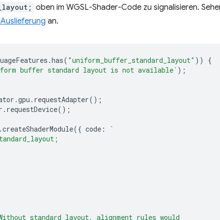
_layout;
oben im WGSL-Shader-Code zu signalisieren. Sehen
 Auslieferung
an.
uageFeatures
.
has
(
"uniform_buffer_standard_layout"
))
{
form buffer standard layout is not available`
);
ator
.
gpu
.
requestAdapter
();
r
.
requestDevice
();
.
createShaderModule
({
code
:
`
tandard_layout;
Without standard layout, alignment rules would