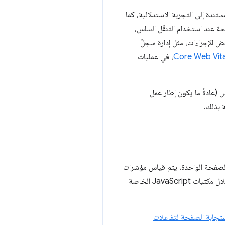
ندة إلى التجربة الاستدلالية، كما
نّه لا يتم التنقّل الفعلي في الصفحة عند استخدام التنقّل السلس،
ث عادةً عند التنقّل يدويًا باستخدام JavaScript. يمكن تنفيذ بعض الإجراءات، مثل إدارة سجلّ
، في عمليات
JavaScri الذي يبدأ عملية التنقّل السلس (عادةً ما يكون إطار عمل
Soft Navigation هو السماح بقياس مؤشرات Core Web Vitals لتطبيقات الصفحة الواحدة. يتم قياس مؤشرات
)، ومن خلال مكتبات JavaScript الخاصة
تجابة الصفحة لتفاعلات