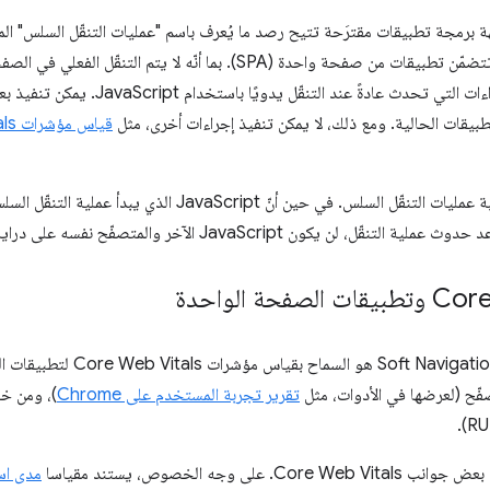
برمجة تطبيقات مقترَحة تتيح رصد ما يُعرف باسم "عمليات التنقّل السلس" المست
تستخدمها المواقع الإلكترونية التي تتضمّن تطبيقات من صفحة واحدة (SPA). بما أ
يعني ذلك أنّه يجب إدارة بعض الإجراءات التي تحد
طبيقات الحالية. ومع ذلك، لا يمكن تنفيذ إجراءات أخرى، مثل
قياس مؤشرات Core Web Vitals
تتيح Soft Navigation API مراقبة عمليات التنقّل السلس. في حين أنّ pt
أحد الأسباب الرئيسية لتوفير  API
تقرير تجربة المستخدم على Chrome
مدى اس