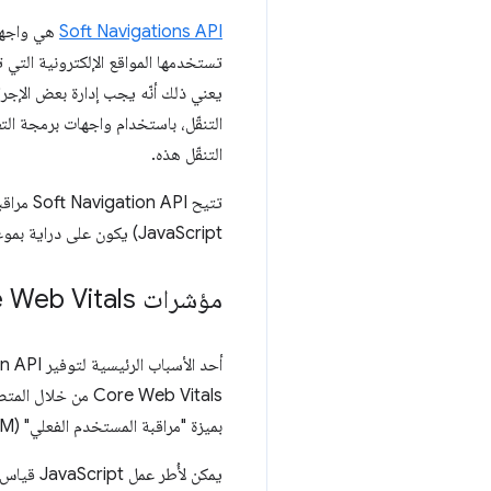
Soft Navigations API
هي واجهة 
التنقّل، باستخدام واجهات برمجة الت
التنقّل هذه.
JavaScript) يكون على دراية بموعد حدوث عملية التنقّل، لن يكون JavaScript الآخر والمتصفّح نفسه على دراية بذلك.
مؤشرات Core Web Vitals وتطبيقات الصفحة الواحدة
Core Web Vitals من خلال المتصفّح (لعرضها في الأدوات، مثل
بميزة "مراقبة المستخدم الفعلي" (RUM).
يمكن لأُطر عمل JavaScript قياس بعض جوانب Core Web Vitals. على وجه الخصوص، يستند مقياسا