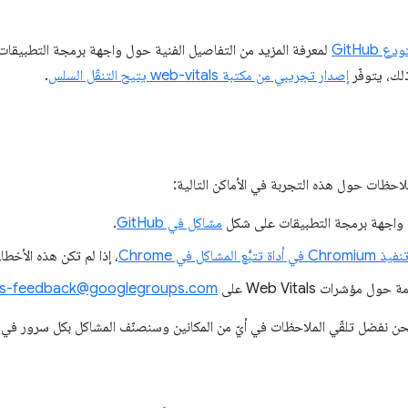
 GitHub
لمعرفة المزيد من التفاصيل الفنية حول واجهة برمجة التطبيقا
ذلك، يتوفّر
إصدار تجريبي من مكتبة web-vitals يتيح التنقّل السلس
.
ظات حول هذه التجربة في الأماكن التالية:
واجهة برمجة التطبيقات على شكل
مشاكل في GitHub
.
شاكل في Chrome
، إذا لم تكن هذه الأخط
ؤشرات Web Vitals على
als-feedback@googlegroups.com
، فنحن نفضل تلقّي الملاحظات في أيّ من المكانين وسنصنّف المشاكل بكل سرور في ك