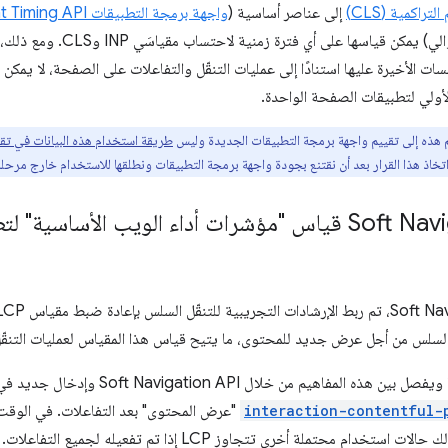
تراكمية (CLS)
إلى عناصر أساسية (
واجهة برمجة التطبيقات Event Timing API
مكن قياسها على أي فترة زمنية لاحتساب مقياسَي INP وCLS. ومع ذلك، بما أنّ المتصفّح يعرض
لأولي لتطبيقات الصفحة الواحدة.
 هذه إلى تقييم واجهة برمجة التطبيقات الجديدة وليس
طريقة استخدام هذه البيانات في تقرير تجربة 
كيف تتيح Soft Navigation API قياس "مؤشرات أداء الويب الأس
يتّبع هذا الإصدار الأخير نهجًا مختلفًا ويفصل بين 
interaction-contentful-
"عرض المحتوى" بعد التفاعلات. في الوقت ال
ام محتملة أخرى تتجاوز LCP إذا تم تفعيله لجميع التفاعلات.