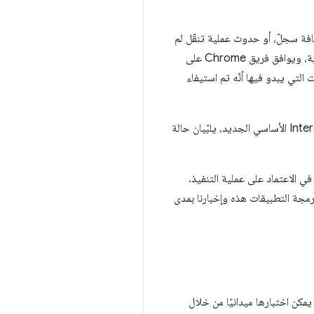
افة سجلّ، أو حدوث عملية تنقّل لم
يبدأها المستخدم (مثل تسجيل الخروج عند انتهاء المهلة). ويتم تفسير كلتا الحالتين بعدم تطابق الإرشادات التجريبية، ويوافق فريق Chrome على
التي يبدو فيها أنّه تم استيفاء
بالإضافة إلى ذلك، نريد أن نعرف ما إذا كانت واجهة برمجة التطبيقات هذه، وعنصر Interaction to Contentful Paint الأساسي الجديد، يلبّيان حالة
ي الاعتماد على عملية التنفيذ.
رمجة التطبيقات هذه وإخبارنا بمدى
يمكن اختبارها ميدانيًا من خلال