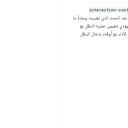
interaction-con
ء بعد الحدث الذي تقيسه، وعادةً ما
ل وقت إصدار إدخال الأداء. ويؤدي تضمين عملية التنقّل مع
ى مطابقة أوقات إدخال الأداء مع أوقات إدخال التنقّل