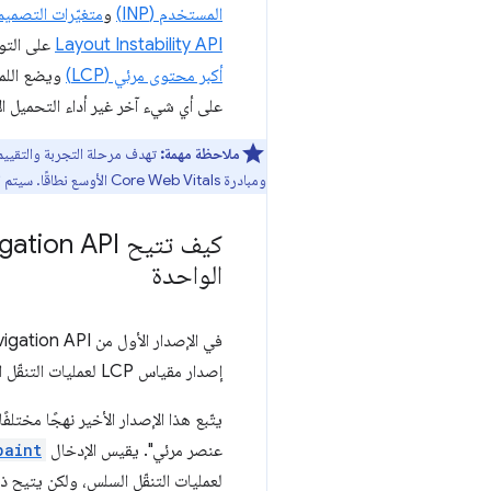
المستخدم (INP)
و
متغيّرات التصميم ال
Layout Instability API
على التوالي) ي
أكبر محتوى مرئي (LCP)
على أي شيء آخر غير أداء التحميل ا
ملاحظة مهمة:
تهدف مرحلة التجربة والتقييم
ومبادرة Core Web Vitals الأوسع نطاقًا. سيتم اتخاذ هذا القرار بعد أن نقتنع بجودة واجهة برمجة التطبيقات ونطلقها للاستخدام خارج مرحلة التجربة والتقييم.
الواحدة
إصدار مقياس LCP لعمليات التنقّل السلس من أجل عرض جديد للمحتوى، ما يتيح قياس هذا المقياس لعمليات التنقّل السلس.
عنصر مرئي". يقيس الإدخال
paint
لعمليات التنقّل السلس، ولكن يتيح ذلك حالات استخد