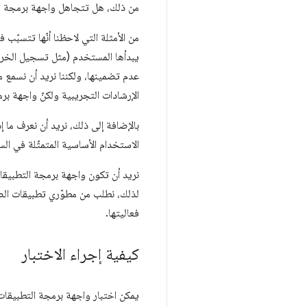
من ذلك، هل تتجاهل واجهة برمجة التط
من الأمثلة التي لاحظنا أنّها تتسبّب في ح
عدم تضمينها، ولكننا نريد أن نسمع م
الإرشادات التجريبية ولكنّ واجهة برم
الاستخدام الأساسية المتمثّلة في السماح بقياس Core Web Vitals لتط
نريد أن تكون واجهة برمجة التطبيقات
لذلك، نطلب من مطوّري تطبيقات الصف
فعاليتها.
كيفية إجراء الاختبار
يمكن اختبار واجهة برمجة التطبيقات