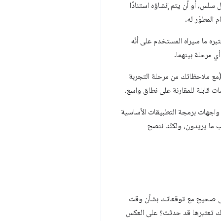
ندًا إلى الاستدلال بدلاً من السماح لإطار عمل JavaScript "بإصدار" تنقّل سلس، أو أن يتم إنشاؤه استنادًا
 المطوّر له.
ون عنوان URL لعملية التنقّل السلس حتى بدون تفاعل المستخدم أو تعديل DOM الذي نعتبره ما سيراه المستخدم على أنّه
 (مع ملاحظاتك من مرحلة التجربة
هل الإرشادات التجريبية لواجهة برمجة التطبيقات Soft Navigations واستخدام واجهات برمجة التطبيقات الأساسية
لقياس مقاييس أداء إضافية حسب ما يريدون، ولكنّنا ننصح
الاستدلالي تتطابق بشكل صحيح مع توقعاتك بشأن وقت
نّك تعتبرها قد حدثت؟ على العكس