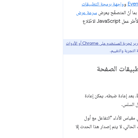
و
واجهة برمجة التطبيقات
سرعة عرض
ويضع اللمسات الأخيرة عليها استنادًا إلى عمليات التنقّل والتفاعلات على الصفحة، لا يمكن لأُطر عمل JavaScript الاطّلاع
المستخدم على Chrome أو الأدوات
اسية" لتطبيقات الصفحة
في الإصدار الأول من Soft Navigation API، تم ربط الإرشادات التجريبية للتنقّل السلس بإعادة ضبط مقياس LCP. بعد إعادة ضبطه، يمكن إعادة
هذه المفاهيم من خلال Soft Navigation API وإدخال جديد في مقياس الأداء "التفاعل مع أول
حالي، لا يتم إصدار هذا الحدث إلا