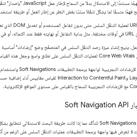
تتّبع واجهة برمجة التطبيقات هذه نهجًا مست
ح فهمًا متسقًا لما يشكّل تنقّلاً سلسًا بغض النظر عن إطار العمل أو طريقة استخدام
قد تعدّل الأُطر أو المطوّر
نهما.
العمل، يتيح إنشاء ميزة رصد التنقّل السلس في المتصفّح وضع "إرشادات" أساسية
اسع.
يمكن أيضًا للأُطر والمطوّرين تجا
Event Timing وLayout Instability وInteraction to Contentful Paint 
Soft 
نحتاج إلى المساعدة في اختبار Soft Navigations API للتأكّد مما إذا كانت طريقة البحث 
 لا تعرض فيها واجهة برمجة التطبيقات عمليات التنقّل السلس على الرغم من أ