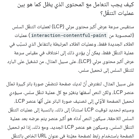
كيف يجب التعامل مع المحتوى الذي يظل كما هو بين
عمليات التنقّل؟
ستقيس سرعة عرض أكبر محتوى مرئي (LCP) لعمليات التنقّل السلس
(المحسوبة من
interaction-contentful-paint
) عمليات
الطلاء الجديدة فقط، وعمليات الطلاء المرتبطة بالتفاعل الذي تسبّب في
عملية التنقّل فقط. يمكن أن يؤدي ذلك إلى اختلاف في مقياس سرعة
عرض أكبر محتوى مرئي (LCP)، على سبيل المثال، من تشغيل على البارد
للتنقّل السلس إلى تحميل سلس.
على سبيل المثال، لنفترض أنّ لديك صفحة تتضمّن صورة بانر كبيرة تمثّل
عنصر LCP، ولكن النص أسفلها يتغيّر مع كل عملية تنقّل سلس. سيؤدي
تحميل الصفحة الأوّلي إلى تصنيف صورة البانر على أنّها عنصر LCP،
وسيتم تحديد توقيت LCP استنادًا إلى ذلك. بالنسبة إلى عمليات التنقّل
السلس اللاحقة، سيكون النص أدناه هو أكبر عنصر يتم عرضه بعد عملية
التنقّل السلس، وسيكون هو عنصر LCP الجديد. ومع ذلك، إذا تم تحميل
الصفحة باستخدام رابط لصفحة معيّنة في عنوان URL الخاص بالتنقّل