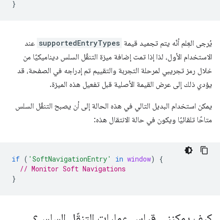
}
يُرجى العِلم أنّه يتم تجميد قيمة
supportedEntryTypes
عند
الاستخدام الأول، لذا إذا تمت إضافة ميزة التنقّل السلس ديناميكيًا من
خلال رمز تجريبي لمرحلة التجربة والتقييم تم إدراجه في الصفحة، قد
يؤدي ذلك إلى عرض القيمة الأصلية قبل تفعيل هذه الميزة.
يمكن استخدام البديل التالي في هذه الحالة إلى أن يصبح التنقّل السلس
متاحًا تلقائيًا ويكون في حالة الانتقال هذه:
if
(
'SoftNavigationEntry'
in
window
)
{
// Monitor Soft Navigations
}
كيف يمكنني قياس عمليات التنقّل السلس؟