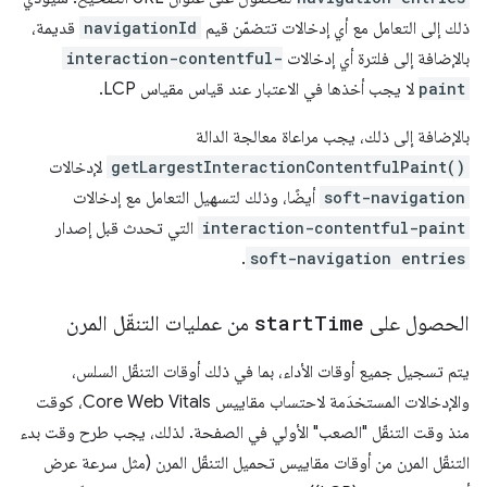
ذلك إلى التعامل مع أي إدخالات تتضمّن قيم
navigationId
قديمة،
بالإضافة إلى فلترة أي إدخالات
interaction-contentful-
paint
لا يجب أخذها في الاعتبار عند قياس مقياس LCP.
بالإضافة إلى ذلك، يجب مراعاة معالجة الدالة
getLargestInteractionContentfulPaint()
لإدخالات
soft-navigation
أيضًا، وذلك لتسهيل التعامل مع إدخالات
interaction-contentful-paint
التي تحدث قبل إصدار
.
soft-navigation entries
الحصول على
Time
start
من عمليات التنقّل المرن
يتم تسجيل جميع أوقات الأداء، بما في ذلك أوقات التنقّل السلس،
والإدخالات المستخدَمة لاحتساب مقاييس Core Web Vitals، كوقت
منذ وقت التنقّل "الصعب" الأولي في الصفحة. لذلك، يجب طرح وقت بدء
التنقّل المرن من أوقات مقاييس تحميل التنقّل المرن (مثل سرعة عرض