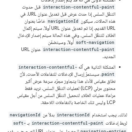
interaction-contentful-paint
قبل حدوث
التنقّل السلس إذا حدث عرض قبل تعديل عنوان URL. في
هذه الحالات، سيكون
navigationId
خاصًا بعنوان
URL القديم. إذا تم تعديل عنوان URL أولاً، سيتم إكمال
الطلاء للتنقّل السلس، وفي هذه الحالة سيتم إصدار الإدخال
soft-navigation
أولاً، وسيتضمّن
interaction-contentful-paint
عنوان URL
الجديد.
المشكلة الثانية هي أنّه
interaction-contentful-
paint
، سيستمرّ إرسال الإدخالات للتفاعلات الأحدث، لأنّ
نطاق مقياس الأداء هذا يتجاوز مجرّد سرعة عرض أكبر
محتوى مرئي (LCP) لعمليات التنقّل السلس. نريد فقط
مراعاة عمليات الطلاء لتحميل التنقّل السلس من أجل مقياس
LCP وليس تلك الخاصة بالتفاعلات اللاحقة.
لذلك، يجب استخدام
interactionId
بدلاً من
navigationId
لربط إدخالات
interaction-contentful-paint
بـ
soft-
navigation-entries
للحصول على عنوان URL الصحيح. سيؤدي