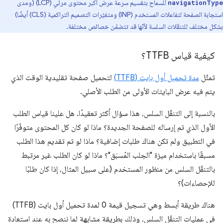
للسماح بتقسيم سرعة عرض أكبر محتوى مرئي (LCP) (ومدى
navigationType
استجابة الصفحة لتفاعلات المستخدم (INP) ومتغيّرات التصميم التراكمية (CLS) أيضًا)
بشكل مختلف للتنقّلات السلسة لأنّها قد تتضمّن خصائص مختلفة.
كيفية قياس TTFB؟
تمثّل
مدة تحميل أول بايت (TTFB)
لتحميل صفحة تقليدية الوقت الذي
يتم فيه عرض البايتات الأولى من الطلب الأصلي.
بالنسبة إلى التنقّل السلس، هذا سؤال أكثر تعقيدًا. هل علينا قياس الطلب
الأول الذي تم إرساله للصفحة الجديدة؟ ماذا لو كان كل المحتوى متوفّرًا
في التطبيق ولم تكن هناك طلبات إضافية؟ ماذا لو تم تقديم هذا الطلب
مسبقًا باستخدام ميزة "الجلب المُسبَق"؟ ماذا لو كان الطلب غير مرتبط
بالتنقّل السلس من منظور المستخدم (على سبيل المثال، إذا كان طلبًا
للإحصاءات)؟
هناك طريقة أبسط وهي تسجيل قيمة 0 لمدة تحميل أول بايت (TTFB)
في عمليات التنقّل السلس، وذلك بطريقة مشابهة لما ننصح به عند استعادة