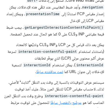
لقياس Core Web Vitals، استمع إلى إدخالات
soft-
navigation
، وأعِد ضبط المقاييس عند تلقّي هذه الإدخالات. يمكن
إصدار مقياس FCP استنادًا إلى
presentationTime
، ويمكن إعداد
مقياس LCP إلى الإدخال
getLargestInteractionContentfulPaint()
. يجب ضبط
قيمة مقياسَي INP وCLS على 0 كما هو الحال عند تحميل الصفحة.
يمكن بعد ذلك قياس كل من LCP وINP وCLS وتتبُّعها كالمعتاد
(باستثناء استخدام
interaction-contentful-paint
لسرعة
عرض أكبر محتوى مرئي (LCP) الذي يوفّر تطابقات
interactionId
). يمكن استخدام
interactionId
لتسمية
الإدخالات إلى عنوان URL كما
تمت مناقشته سابقًا
.
سيستمر عرض التوقيتات بالنسبة إلى وقت بدء التنقّل "الثابت" الأصلي.
لذلك، لاحتساب مقياس LCP للتنقّل المرن مثلاً، عليك أخذ توقيت
interaction-contentful-paint
وطرح وقت بدء التنقّل المرن
المناسب كما هو
موضّح بالتفصيل سابقًا
للحصول على توقيت مرتبط