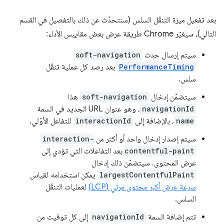
بعد تفعيل ميزة التنقّل السلس (سنتحدّث عن ذلك بالتفصيل في القسم
التالي)، سيغيّر Chrome طريقة عرض بعض مقاييس الأداء:
سيتم إرسال حدث
soft-navigation
PerformanceTiming
بعد رصد كل عملية تنقّل
سلس.
سيتضمّن إدخال
soft-navigation
هذا
navigationId
، وهو عنوان URL الجديد في السمة
name
، بالإضافة إلى
interactionId
للتفاعل الأوّلي.
سيتم إصدار إدخال واحد أو أكثر من
interaction-
contentful-paint
بعد التفاعلات التي تؤدي إلى
عرض المحتوى. سيتضمّن ذلك إدخال
largestContentfulPaint
يمكن استخدامه لقياس
سرعة عرض أكبر محتوى مرئي (LCP)
لعمليات التنقّل
السلس.
تتم إضافة السمة
navigationId
إلى كل توقيت من