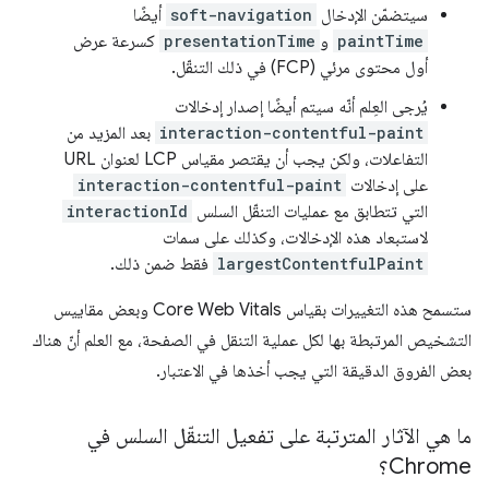
سيتضمّن الإدخال
soft-navigation
أيضًا
paintTime
و
presentationTime
كسرعة عرض
أول محتوى مرئي (FCP) في ذلك التنقّل.
يُرجى العِلم أنّه سيتم أيضًا إصدار إدخالات
interaction-contentful-paint
بعد المزيد من
التفاعلات، ولكن يجب أن يقتصر مقياس LCP لعنوان URL
على إدخالات
interaction-contentful-paint
التي تتطابق مع عمليات التنقّل السلس
interactionId
لاستبعاد هذه الإدخالات، وكذلك على سمات
largestContentfulPaint
فقط ضمن ذلك.
ستسمح هذه التغييرات بقياس Core Web Vitals وبعض مقاييس
التشخيص المرتبطة بها لكل عملية التنقل في الصفحة، مع العلم أنّ هناك
بعض الفروق الدقيقة التي يجب أخذها في الاعتبار.
ما هي الآثار المترتبة على تفعيل التنقّل السلس في
Chrome؟