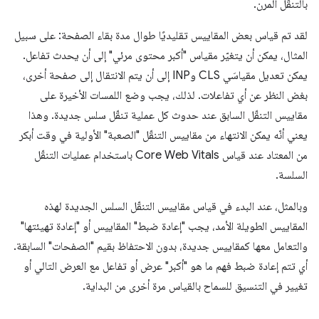
بالتنقّل المرن.
لقد تم قياس بعض المقاييس تقليديًا طوال مدة بقاء الصفحة: على سبيل
المثال، يمكن أن يتغيّر مقياس "أكبر محتوى مرئي" إلى أن يحدث تفاعل.
يمكن تعديل مقياسَي CLS وINP إلى أن يتم الانتقال إلى صفحة أخرى،
بغض النظر عن أي تفاعلات. لذلك، يجب وضع اللمسات الأخيرة على
مقاييس التنقّل السابق عند حدوث كل عملية تنقّل سلس جديدة. وهذا
يعني أنّه يمكن الانتهاء من مقاييس التنقّل "الصعبة" الأولية في وقت أبكر
من المعتاد عند قياس Core Web Vitals باستخدام عمليات التنقّل
السلسة.
وبالمثل، عند البدء في قياس مقاييس التنقّل السلس الجديدة لهذه
المقاييس الطويلة الأمد، يجب "إعادة ضبط" المقاييس أو "إعادة تهيئتها"
والتعامل معها كمقاييس جديدة، بدون الاحتفاظ بقيم "الصفحات" السابقة.
أي تتم إعادة ضبط فهم ما هو "أكبر" عرض أو تفاعل مع العرض التالي أو
تغيير في التنسيق للسماح بالقياس مرة أخرى من البداية.