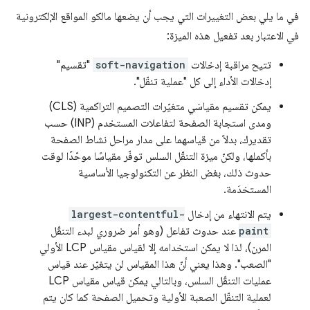
في ما يلي بعض التغييرات التي يجب أن يضعها مالكو المواقع الإلكترونية
في الاعتبار بعد تفعيل هذه الميزة:
تتيح مراقبة إدخالات
soft-navigation
"تقسيم"
إدخالات الأداء إلى كل "عملية تنقّل".
يمكن تقسيم مقياسَي متغيّرات التصميم التراكمية (CLS)
ومدى استجابة الصفحة لتفاعلات المستخدم (INP) حسب
تقديرك، بدلاً من قياسهما على مدار مراحل نشاط الصفحة
بأكملها، ولكنّ ميزة التنقّل السلس توفّر مقياسًا موحّدًا لوقت
حدوث ذلك، بغض النظر عن التكنولوجيا الأساسية
المستخدَمة.
يتم الانتهاء من إدخال
largest-contentful-
paint
عند حدوث تفاعل (وهو أمر ضروري لبدء التنقّل
المرن)، لذا لا يمكن استخدامه إلا لقياس مقياس LCP الأولي
"الصعب". وهذا يعني أنّ هذا المقياس لن يتغيّر عند قياس
عمليات التنقّل السلس، وبالتالي يمكن قياس مقياس LCP
لعملية التنقّل الصعبة الأولية وتحميل الصفحة كما كان يتم