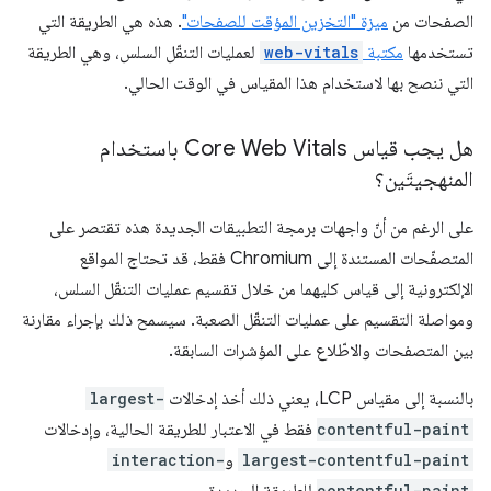
الصفحات من
ميزة "التخزين المؤقت للصفحات"
. هذه هي الطريقة التي
تستخدمها
مكتبة
web-vitals
لعمليات التنقّل السلس، وهي الطريقة
التي ننصح بها لاستخدام هذا المقياس في الوقت الحالي.
هل يجب قياس Core Web Vitals باستخدام
المنهجيتَين؟
على الرغم من أنّ واجهات برمجة التطبيقات الجديدة هذه تقتصر على
المتصفّحات المستندة إلى Chromium فقط، قد تحتاج المواقع
الإلكترونية إلى قياس كليهما من خلال تقسيم عمليات التنقّل السلس،
ومواصلة التقسيم على عمليات التنقّل الصعبة. سيسمح ذلك بإجراء مقارنة
بين المتصفحات والاطّلاع على المؤشرات السابقة.
بالنسبة إلى مقياس LCP، يعني ذلك أخذ إدخالات
largest-
contentful-paint
فقط في الاعتبار للطريقة الحالية، وإدخالات
largest-contentful-paint
و
interaction-
contentful-paint
للطريقة الجديدة.