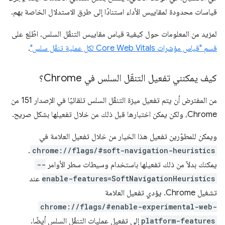
قياسات محدودة لمقاييس الأداء استنادًا إلى طرق الاستدلال الخاصة بهم.
لمزيد من المعلومات حول كيفية قياس مقاييس التنقّل السلس، اطّلِع على
قسم "قياس مؤشرات Core Web Vitals لكل عملية تنقّل سلس"
.
كيف يمكنني تفعيل التنقّل السلس في Chrome؟
من المفترض أن يتم تفعيل ميزة التنقّل السلس تلقائيًا في الإصدار 151 من
Chrome، ولكن يمكن اختبارها قبل ذلك من خلال تفعيلها بشكل صريح.
ويمكن للمطوّرين تفعيل هذا الخيار من خلال تفعيل العلامة في
.
chrome://flags/#soft-navigation-heuristics
يمكنك بدلاً من ذلك تفعيلها باستخدام وسيطات سطر الأوامر
--
enable-features=SoftNavigationHeuristics
عند
تشغيل Chrome. يؤدي تفعيل العلامة
chrome://flags/#enable-experimental-web-
platform-features
إلى تفعيل عمليات التنقّل السلس أيضًا.