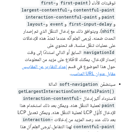
توقيتات الأداء (
first-paint
و
first-
contentful-paint
و
largest-contentful-
paint
و
interaction-contentful-paint
و
first-input-delay
و
event
و
layout-
shift
). ويتوافق ذلك مع إدخال التنقّل الذي تم إصدار
الحدث ضمنه. يُرجى العِلم أنّه عندما تمتدّ هذه الإدخالات
على عمليات تنقّل سلسة، قد تحتوي على
navigationId
السابق أو التالي استنادًا إلى وقت
إصدار الإدخال. يمكنك الاطّلاع على مزيد من المعلومات
حول هذا الموضوع في قسم
إعداد التقارير عن المقاييس
مقابل عنوان URL المناسب
.
سيتضمّن
soft-navigation
الدالة
getLargestInteractionContentfulPaint()
لاسترداد أكبر إدخال
interaction-contentful-
paint
لعملية التنقّل هذه. ويمكن بعد ذلك استخدام هذا
الإدخال كأوّل LCP لعملية التنقّل هذه، ويمكن تعديل LCP
بعد ذلك عند رصد المزيد من إدخالات
interaction-
contentful-paint
لهذا التفاعل.
يُرجى العِلم أنّ هذا