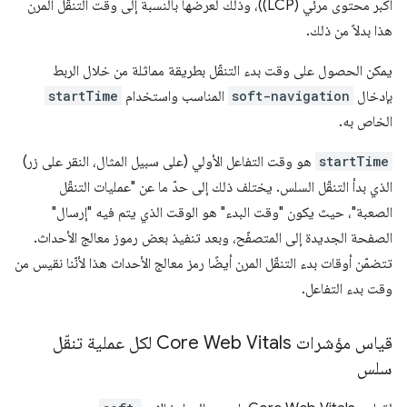
أكبر محتوى مرئي (LCP))، وذلك لعرضها بالنسبة إلى وقت التنقّل المرن
هذا بدلاً من ذلك.
يمكن الحصول على وقت بدء التنقّل بطريقة مماثلة من خلال الربط
بإدخال
soft-navigation
المناسب واستخدام
startTime
الخاص به.
startTime
هو وقت التفاعل الأولي (على سبيل المثال، النقر على زر)
الذي بدأ التنقّل السلس. يختلف ذلك إلى حدّ ما عن "عمليات التنقّل
الصعبة"، حيث يكون "وقت البدء" هو الوقت الذي يتم فيه "إرسال"
الصفحة الجديدة إلى المتصفّح، وبعد تنفيذ بعض رموز معالج الأحداث.
تتضمّن أوقات بدء التنقّل المرن أيضًا رمز معالج الأحداث هذا لأنّنا نقيس من
وقت بدء التفاعل.
قياس مؤشرات Core Web Vitals لكل عملية تنقّل
سلس