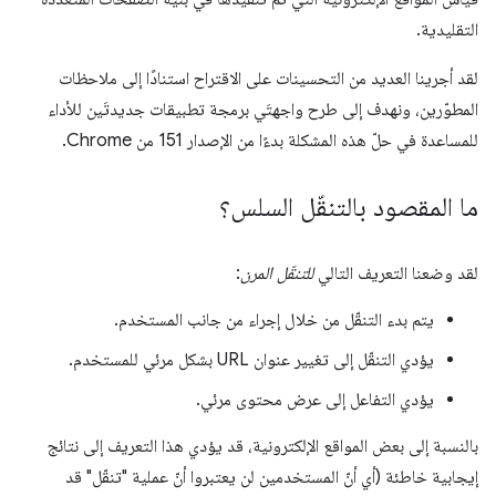
التقليدية.
لقد أجرينا العديد من التحسينات على الاقتراح استنادًا إلى ملاحظات
المطوّرين، ونهدف إلى طرح واجهتَي برمجة تطبيقات جديدتَين للأداء
للمساعدة في حلّ هذه المشكلة بدءًا من الإصدار 151 من Chrome.
ما المقصود بالتنقّل السلس؟
لقد وضعنا التعريف التالي
للتنقّل المرن
:
يتم بدء التنقّل من خلال إجراء من جانب المستخدم.
يؤدي التنقّل إلى تغيير عنوان URL بشكل مرئي للمستخدم.
يؤدي التفاعل إلى عرض محتوى مرئي.
بالنسبة إلى بعض المواقع الإلكترونية، قد يؤدي هذا التعريف إلى نتائج
إيجابية خاطئة (أي أنّ المستخدمين لن يعتبروا أنّ عملية "تنقّل" قد