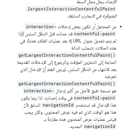
الإعداد يحلّ محلّ السمة
largestInteractionContentfulPaint
المتوفّرة في التجارب السابقة.
من المحتمل أن تكون بعض إدخالات
interaction-
contentful-paint
قد حدثت قبل التنقّل السلس (إذا
لم يتم تعديل عنوان URL إلا بعد عمليات الطلاء هذه). في
هذه الحالات، تتجنّب الدالة
getLargestInteractionContentfulPaint()
الحاجة إلى التخزين المؤقت والرجوع إلى الإدخالات القديمة
بعد الانتهاء من التنقّل السلس. يُرجى العِلم أنّ الإدخال الذي
تعرضه
getLargestInteractionContentfulPaint()
هو نسخة طبق الأصل من أكبر إدخال
interaction-
contentful-paint
في وقت إصداره، لذا ربما يكون
هذا الإدخال قد استخدم
navigationId
السابق لأنّ
هذا هو الوقت الذي تم فيه عرض المحتوى، ولكن يجب
قياس عمليات عرض المحتوى هذه مقارنةً بـ
navigationId
الجديد.