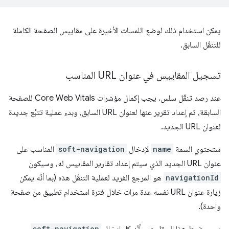
يمكن استخدام ذلك لوضع اللمسات الأخيرة على مقاييس الصفحة الكاملة
للتنقّل السابق.
تسجيل المقاييس في عنوان URL المناسب
عند رصد تنقّل سلس، يجب إكمال مؤشرات Core Web Vitals للصفحة
السابقة، ثم إعداد تقرير عنها لعنوان URL السابق، وبدء عملية تتبُّع جديدة
لعنوان URL الجديد.
ستحتوي السمة
name
لإدخال
soft-navigation
المناسب على
عنوان URL الجديد الذي سيتم إعداد تقارير المقاييس له، وسيكون
navigationId
هو المرجع الفريد لعملية التنقّل هذه (بما أنّه يمكن
زيارة عنوان URL نفسه عدة مرات خلال فترة استخدام تطبيق من صفحة
واحدة).
يجب ضبط هذا الحقل على أنّه كل إدخال
soft-navigation
،