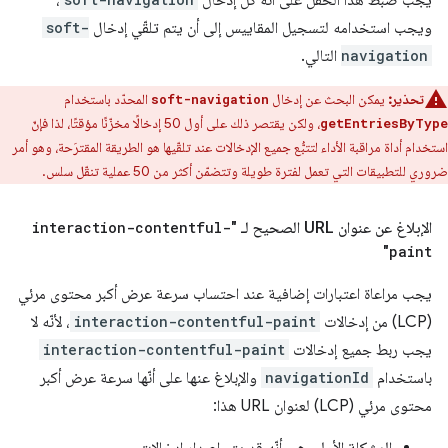
ويجب استخدامه لتسجيل المقاييس إلى أن يتم تلقّي إدخال
soft-
navigation
التالي.
تحذير:
يمكن البحث عن إدخال
المحدّد باستخدام
soft-navigation
، ولكن يقتصر ذلك على أول 50 إدخالًا مخزّنًا مؤقتًا، لذا فإنّ
getEntriesByType
استخدام أداة مراقبة الأداء لتتبُّع جميع الإدخالات عند تلقّيها هو الطريقة المقترَحة، وهو أمر
ضروري للتطبيقات التي تعمل لفترة طويلة وتتضمّن أكثر من 50 عملية تنقّل سلس.
الإبلاغ عن عنوان URL الصحيح لـ "
interaction-contentful-
"
paint
يجب مراعاة اعتبارات إضافية عند احتساب سرعة عرض أكبر محتوى مرئي
(LCP) من إدخالات
interaction-contentful-paint
، لأنّه لا
يجب ربط جميع إدخالات
interaction-contentful-paint
باستخدام
navigationId
والإبلاغ عنها على أنّها سرعة عرض أكبر
محتوى مرئي (LCP) لعنوان URL هذا:
المشكلة الأولى هي أنّه قد يتم إصدار إدخالات