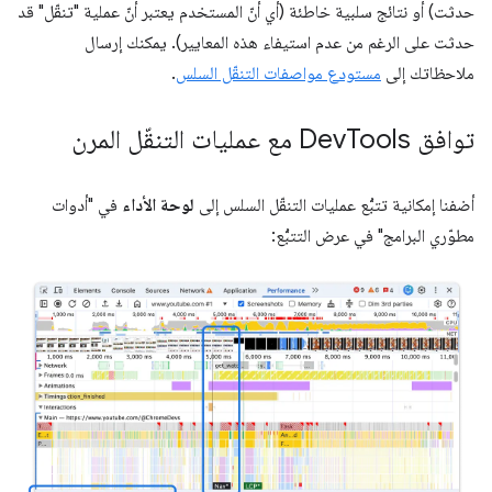
حدثت) أو نتائج سلبية خاطئة (أي أنّ المستخدم يعتبر أنّ عملية "تنقّل" قد
حدثت على الرغم من عدم استيفاء هذه المعايير). يمكنك إرسال
ملاحظاتك إلى
مستودع مواصفات التنقّل السلس
.
توافق Dev
Tools مع عمليات التنقّل المرن
أضفنا إمكانية تتبُّع عمليات التنقّل السلس إلى
لوحة الأداء
في "أدوات
مطوّري البرامج" في عرض التتبُّع: