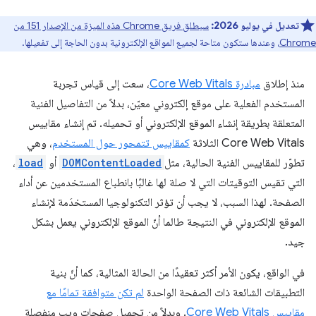
تعديل في يوليو 2026:
سيطلق فريق Chrome هذه الميزة من الإصدار 151 من
Chrome
، وعندها ستكون متاحة لجميع المواقع الإلكترونية بدون الحاجة إلى تفعيلها.
منذ إطلاق
مبادرة Core Web Vitals
، سعت إلى قياس تجربة
المستخدم الفعلية على موقع إلكتروني معيّن، بدلاً من التفاصيل الفنية
المتعلقة بطريقة إنشاء الموقع الإلكتروني أو تحميله. تم إنشاء مقاييس
Core Web Vitals الثلاثة
كمقاييس تتمحور حول المستخدم
، وهي
تطوّر للمقاييس الفنية الحالية، مثل
DOMContentLoaded
أو
load
،
التي تقيس التوقيتات التي لا صلة لها غالبًا بانطباع المستخدمين عن أداء
الصفحة. لهذا السبب، لا يجب أن تؤثر التكنولوجيا المستخدَمة لإنشاء
الموقع الإلكتروني في النتيجة طالما أنّ الموقع الإلكتروني يعمل بشكل
جيد.
في الواقع، يكون الأمر أكثر تعقيدًا من الحالة المثالية، كما أنّ بنية
التطبيقات الشائعة ذات الصفحة الواحدة
لم تكن متوافقة تمامًا مع
مقاييس Core Web Vitals
. وبدلاً من تحميل صفحات ويب منفصلة