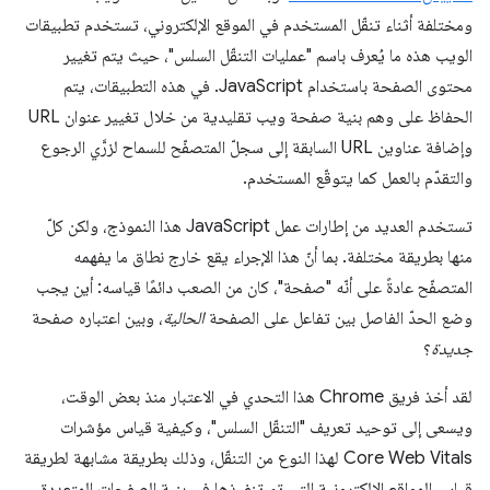
ومختلفة أثناء تنقّل المستخدم في الموقع الإلكتروني، تستخدم تطبيقات
الويب هذه ما يُعرف باسم "عمليات التنقّل السلس"، حيث يتم تغيير
محتوى الصفحة باستخدام JavaScript. في هذه التطبيقات، يتم
الحفاظ على وهم بنية صفحة ويب تقليدية من خلال تغيير عنوان URL
وإضافة عناوين URL السابقة إلى سجلّ المتصفّح للسماح لزرَّي الرجوع
والتقدّم بالعمل كما يتوقّع المستخدم.
تستخدم العديد من إطارات عمل JavaScript هذا النموذج، ولكن كلّ
منها بطريقة مختلفة. بما أنّ هذا الإجراء يقع خارج نطاق ما يفهمه
المتصفّح عادةً على أنّه "صفحة"، كان من الصعب دائمًا قياسه: أين يجب
وضع الحدّ الفاصل بين تفاعل على الصفحة
الحالية
، وبين اعتباره صفحة
جديدة
؟
لقد أخذ فريق Chrome هذا التحدي في الاعتبار منذ بعض الوقت،
ويسعى إلى توحيد تعريف "التنقّل السلس"، وكيفية قياس مؤشرات
Core Web Vitals لهذا النوع من التنقّل، وذلك بطريقة مشابهة لطريقة
قياس المواقع الإلكترونية التي تم تنفيذها في بنية الصفحات المتعددة