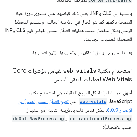
بالنسبة إلى CLS وINP، يعني ذلك قياسهما على مستوى دورة حياة
الصفحة بأكملها كما هو الحال في الطريقة الحالية، وتقسيم المخطط
الزمني بشكل منفصل حسب عمليات التنقّل السلس لقياس قيم CLS وINP
المنفصلة للعمليات الجديدة.
بعد ذلك، يجب إرسال المقاييس وتخزينها مرّتين لتحليلها.
استخدام مكتبة
web-vitals
لقياس مؤشرات Core
Web Vitals لعمليات التنقّل السلس
أسهل طريقة لمراعاة كل الفروق الدقيقة هي استخدام مكتبة
JavaScript
web-vitals
التي
تتيح التنقّل السلس اعتبارًا من
الإصدار 6.0.0
. يمكن قياس ذلك بالطريقة التالية (مع استبدال
doTraditionalProcessing
و
doSoftNavProcessing
حسب الاقتضاء):