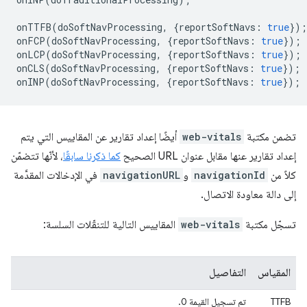
onTTFB
(
doSoftNavProcessing
,
{
reportSoftNavs
:
true
});
onFCP
(
doSoftNavProcessing
,
{
reportSoftNavs
:
true
});
onLCP
(
doSoftNavProcessing
,
{
reportSoftNavs
:
true
});
onCLS
(
doSoftNavProcessing
,
{
reportSoftNavs
:
true
});
onINP
(
doSoftNavProcessing
,
{
reportSoftNavs
:
true
});
تضمن مكتبة
web-vitals
أيضًا إعداد تقارير عن المقاييس التي يتم
إعداد تقارير عنها مقابل عنوان URL الصحيح
كما ذكرنا سابقًا
، لأنّها تتضمّن
كلاً من
navigationId
و
navigationURL
في الإدخالات المقدَّمة
إلى دالة معاودة الاتصال.
تسجّل مكتبة
web-vitals
المقاييس التالية للتنقّلات السلسة:
المقياس
التفاصيل
TTFB
تم تسجيل القيمة 0.