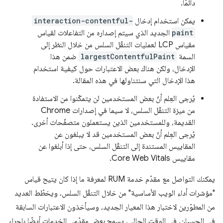
دائمًا.
يمكن استخدام إدخال
interaction-contentful-
paint
الجديد الذي سيتم إصداره من التفاعلات لقياس
مقياس LCP لعمليات التنقّل السلس من خلال النظر إلى
السمة
largestContentfulPaint
ضمن هذا
الإدخال، ولكن هناك بعض الاعتبارات حول كيفية استخدام
هذا الإدخال التي سنتناولها في هذه المقالة.
يُرجى العِلم أنّ بعض المستخدمين لن يتمكّنوا من الاستفادة
من ميزة التنقّل السلس، لا سيما في إصدارات Chrome
القديمة، وللمستخدمين الذين يستعملون متصفّحات أخرى.
يُرجى العِلم أنّ بعض المستخدمين قد لا يبلغون عن
المقاييس المستندة إلى التنقّل السلس، حتى إذا أبلغوا عن
مقاييس Core Web Vitals.
يمكنك التواصل مع مقدّم خدمة RUM لمعرفة ما إذا كان يتيح قياس
"مؤشرات أداء الويب الأساسية" من خلال التنقّل السلس. ويخطّط العديد
من المطوّرين لاختبار هذا المعيار الجديد، وسيأخذون الاعتبارات السابقة
في الحسبان. في الوقت الحالي، يسمح بعض مقدّمي الخدمات أيضًا بإجراء