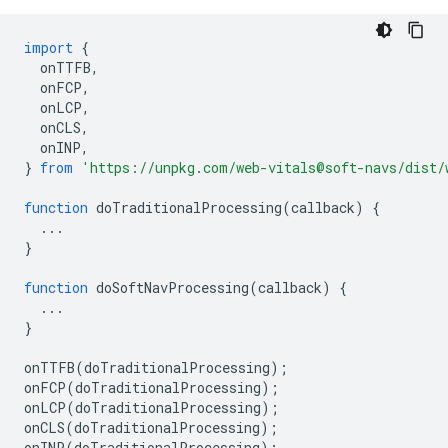
import
{
onTTFB
,
onFCP
,
onLCP
,
onCLS
,
onINP
,
}
from
'https://unpkg.com/web-vitals@soft-navs/dist/
function
doTraditionalProcessing
(
callback
)
{
...
}
function
doSoftNavProcessing
(
callback
)
{
...
}
onTTFB
(
doTraditionalProcessing
);
onFCP
(
doTraditionalProcessing
);
onLCP
(
doTraditionalProcessing
);
onCLS
(
doTraditionalProcessing
);
onINP
(
doTraditionalProcessing
);