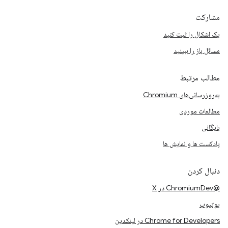
مشارکت
یک اشکال را ثبت کنید
مسائل باز را ببینید
مطالب مرتبط
به‌روزرسانی‌های Chromium
مطالعات موردی
بایگانی
پادکست ها و نمایش ها
دنبال کردن
@ChromiumDev در X
یوتیوب
Chrome for Developers در لینکدین