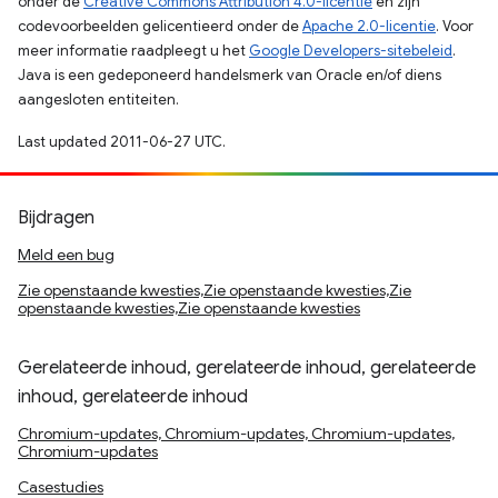
onder de
Creative Commons Attribution 4.0-licentie
en zijn
codevoorbeelden gelicentieerd onder de
Apache 2.0-licentie
. Voor
meer informatie raadpleegt u het
Google Developers-sitebeleid
.
Java is een gedeponeerd handelsmerk van Oracle en/of diens
aangesloten entiteiten.
Last updated 2011-06-27 UTC.
Bijdragen
Meld een bug
Zie openstaande kwesties,Zie openstaande kwesties,Zie
openstaande kwesties,Zie openstaande kwesties
Gerelateerde inhoud, gerelateerde inhoud, gerelateerde
inhoud, gerelateerde inhoud
Chromium-updates, Chromium-updates, Chromium-updates,
Chromium-updates
Casestudies