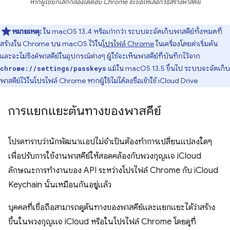
หากผู้ใช้ยกเลิกกล่องโต้ตอบ Chrome จะขอให้เลือกวิธีสร้างพาสคีย์
หมายเหตุ:
ใน macOS 13.4 หรือเก่ากว่า ระบบจะจัดเก็บพาสคีย์ทั้งหมดที่
สร้างใน Chrome บน macOS ไว้ใน
โปรไฟล์ Chrome
ในเครื่องโดยค่าเริ่มต้น
และจะไม่ซิงค์พาสคีย์ในอุปกรณ์ต่างๆ ผู้ใช้จะเห็นพาสคีย์ที่บันทึกไว้จาก
แม้ใน macOS 13.5 ขึ้นไป ระบบจะจัดเก็บ
chrome://settings/passkeys
พาสคีย์ไว้ในโปรไฟล์ Chrome หากผู้ใช้ไม่ได้ลงชื่อเข้าใช้ iCloud Drive
การแยกแยะต้นทางของพาสคีย์
โปรดทราบว่านักพัฒนาแอปไม่จำเป็นต้องทำการเปลี่ยนแปลงใดๆ
เพื่อปรับการใช้งานพาสคีย์ให้สอดคล้องกับพวงกุญแจ iCloud
ลักษณะการทํางานของ API ระหว่างโปรไฟล์ Chrome กับ iCloud
Keychain นั้นเหมือนกันอยู่แล้ว
บุคคลที่เชื่อถือสามารถดูต้นทางของพาสคีย์และแยกแยะได้ว่าสร้าง
ขึ้นในพวงกุญแจ iCloud หรือในโปรไฟล์ Chrome โดยดูที่