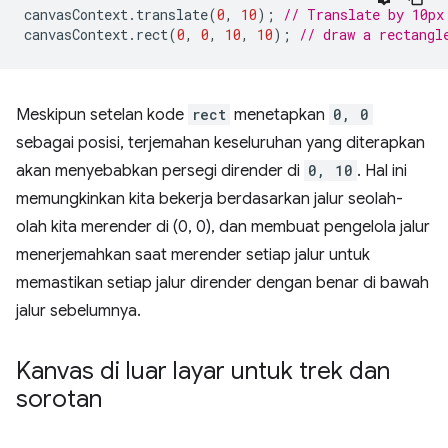
canvasContext
.
translate
(
0
,
10
);
// Translate by 10px
canvasContext
.
rect
(
0
,
0
,
10
,
10
);
// draw a rectangl
Meskipun setelan kode
rect
menetapkan
0, 0
sebagai posisi, terjemahan keseluruhan yang diterapkan
akan menyebabkan persegi dirender di
0, 10
. Hal ini
memungkinkan kita bekerja berdasarkan jalur seolah-
olah kita merender di (0, 0), dan membuat pengelola jalur
menerjemahkan saat merender setiap jalur untuk
memastikan setiap jalur dirender dengan benar di bawah
jalur sebelumnya.
Kanvas di luar layar untuk trek dan
sorotan