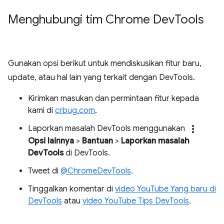
Menghubungi tim Chrome Dev
Tools
Gunakan opsi berikut untuk mendiskusikan fitur baru,
update, atau hal lain yang terkait dengan DevTools.
Kirimkan masukan dan permintaan fitur kepada
kami di
crbug.com
.
more_vert
Laporkan masalah DevTools menggunakan
Opsi lainnya
>
Bantuan
>
Laporkan masalah
DevTools
di DevTools.
Tweet di
@ChromeDevTools
.
Tinggalkan komentar di
video YouTube Yang baru di
DevTools
atau
video YouTube Tips DevTools
.