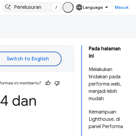
/
Masuk
Pada halaman
ini
Melakukan
tindakan pada
formasi ini membantu?
performa web,
menjadi lebih
24 dan
mudah
Kemampuan
Lighthouse, di
panel Performa