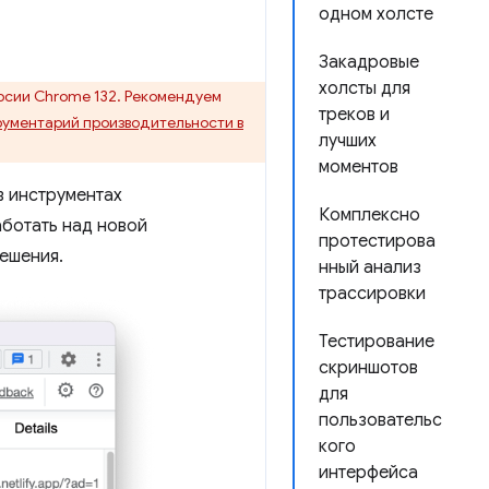
одном холсте
Закадровые
холсты для
ерсии Chrome 132. Рекомендуем
треков и
ументарий производительности в
лучших
моментов
в инструментах
Комплексно
аботать над новой
протестирова
решения.
нный анализ
трассировки
Тестирование
скриншотов
для
пользовательс
кого
интерфейса