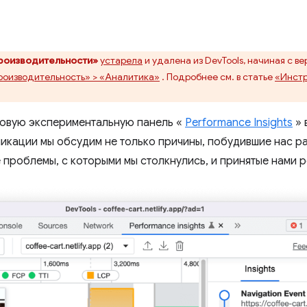
производительности»
устарела
и удалена из DevTools, начиная с в
роизводительность» > «Аналитика»
. Подробнее см. в статье
«Инстр
новую экспериментальную панель «
Performance Insights
» 
ликации мы обсудим не только причины, побудившие нас р
е проблемы, с которыми мы столкнулись, и принятые нами 