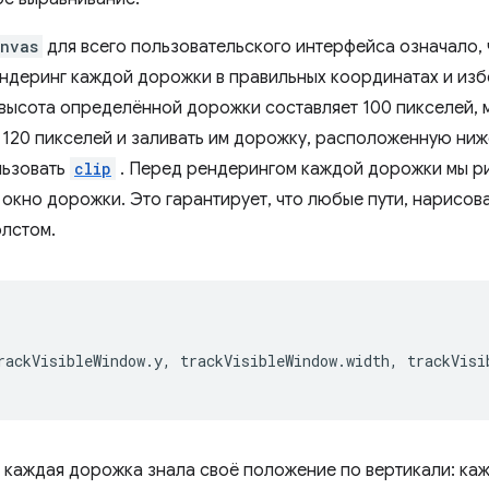
nvas
для всего пользовательского интерфейса означало, 
ендеринг каждой дорожки в правильных координатах и ​​из
высота определённой дорожки составляет 100 пикселей, 
 120 пикселей и заливать им дорожку, расположенную ниж
льзовать
clip
. Перед рендерингом каждой дорожки мы ри
кно дорожки. Это гарантирует, что любые пути, нарисов
олстом.
rackVisibleWindow
.
y
,
trackVisibleWindow
.
width
,
trackVisi
ы каждая дорожка знала своё положение по вертикали: к