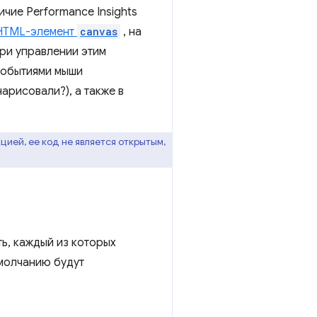
чие Performance Insights
HTML-элемент
canvas
, на
ри управлении этим
 событиями мыши
арисовали?), а также в
цией, ее код не является открытым,
ь, каждый из которых
умолчанию будут