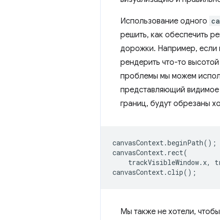
Использование одного
ca
решить, как обеспечить р
дорожки. Например, если 
рендерить что-то высотой
проблемы мы можем испо
представляющий видимое о
границ, будут обрезаны х
canvasContext
.
beginPath
();
canvasContext
.
rect
(
trackVisibleWindow
.
x
,
t
canvasContext
.
clip
();
Мы также не хотели, чтоб