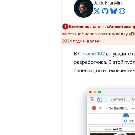
Jack Franklin
Внимание:
панель
«Аналитика 
вместо неё использовать вкладку
«П
2024 году и далее»
.
В
Chrome 102
вы увидите 
разработчика. В этой пуб
панелью, но и технически