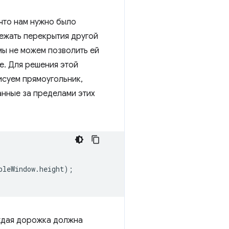
что нам нужно было
бежать перекрытия другой
мы не можем позволить ей
е. Для решения этой
суем прямоугольник,
анные за пределами этих
bleWindow
.
height
);
аждая дорожка должна