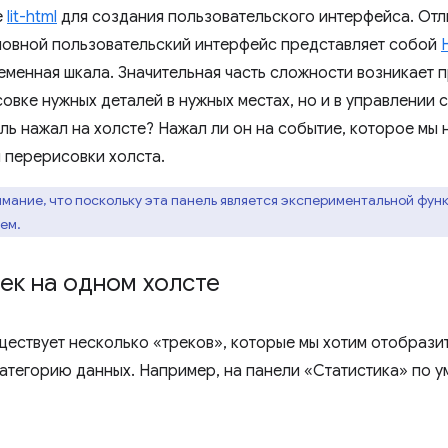
е
lit-html
для создания пользовательского интерфейса. Отли
сновной пользовательский интерфейс представляет собой
менная шкала. Значительная часть сложности возникает п
совке нужных деталей в нужных местах, но и в управлении
ль нажал на холсте? Нажал ли он на событие, которое мы н
 перерисовки холста.
мание, что поскольку эта панель является экспериментальной функ
ем.
ек на одном холсте
ществует несколько «треков», которые мы хотим отобразит
атегорию данных. Например, на панели «Статистика» по 