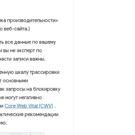
тика производительности»
 веб-сайта.)
ть все данные по вашему
и вы не эксперт по
части записи важны.
менную шкалу трассировки
ет основными
ак запросы на блокировку
ые могут негативно
ли
Core Web Vital (CWV)
.
актические рекомендации
ию.