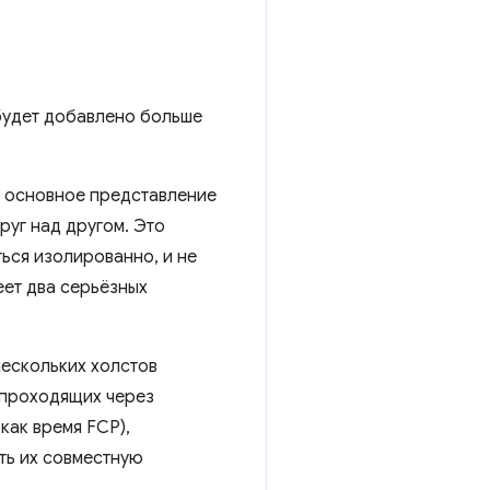
 будет добавлено больше
то основное представление
руг над другом. Это
ься изолированно, и не
еет два серьёзных
нескольких холстов
 проходящих через
как время FCP),
ать их совместную