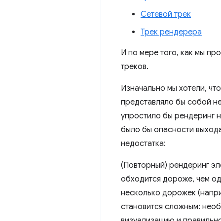
Сетевой трек
Трек рендерера
И по мере того, как мы п
треков.
Изначально мы хотели, чт
представляло бы собой не
упростило бы рендеринг н
было бы опасности выхода
недостатка:
(Повторный) рендеринг э
обходится дороже, чем од
несколько дорожек (напри
становится сложным: необ
визуализацию и правильн