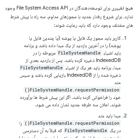
هیچ تغییری برای توسعه‌دهندگان در File System Access API وجود
ندارد. برای شروع رفتار جدید با مجوزهای مداوم، سه راه با پیش شرط
های مختلف وجود دارد که باید رعایت شوند:
کاربر باید مجوز یک فایل یا پوشه (یا چندین فایل یا
پوشه) را در آخرین بازدید از یک مبدا داده باشد و برنامه
باید اشیاء
FileSystemHandle
مربوطه را در
IndexedDB ذخیره کرده باشد. پس از بازدید بعدی از
مبدا، برنامه باید هر یک از اشیاء
FileSystemHandle
ذخیره شده را از IndexedDB بازیابی کرده باشد و سپس
متد
FileSystemHandle.requestPermission()
خود را فراخوانی کرده باشد. اگر این پیش شرط ها برآورده
شوند، اعلان سه طرفه جدید نشان داده می شود.
مبدا باید متد
FileSystemHandle.requestPermission()
را
در یک
FileSystemHandle
که قبلاً به آن دسترسی
داده شده بود، فراخوانی کرده باشد، اما دسترسی آن به دلیل