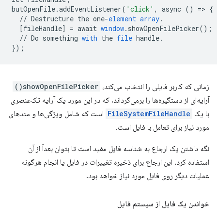
butOpenFile
.
addEventListener
(
'click'
,
async
()
=
>
{
//
Destructure
the
one
-
element
array
.
[
fileHandle
]
=
await
window
.
showOpenFilePicker
();
//
Do
something
with
the
file
handle
.
}
);
زمانی که کاربر فایلی را انتخاب می‌کند،
showOpenFilePicker()
آرایه‌ای از دستگیره‌ها را برمی‌گرداند، که در این مورد یک آرایه تک‌عنصری
با یک
FileSystemFileHandle
است که شامل ویژگی‌ها و متدهای
مورد نیاز برای تعامل با فایل است.
نگه داشتن یک ارجاع به شناسه فایل مفید است تا بتوان بعداً از آن
استفاده کرد. این ارجاع برای ذخیره تغییرات در فایل یا انجام هرگونه
عملیات دیگر روی فایل مورد نیاز خواهد بود.
خواندن یک فایل از سیستم فایل