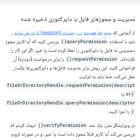
مدیریت و مجوزهای فایل یا دایرکتوری ذخیره شده
از آنجایی که
مجوزها همیشه بین جلسات (session) ثابت نمی‌مانند
،
باید با استفاده
queryPermission()
بررسی کنید که آیا کاربر مجوز
دسترسی به فایل یا دایرکتوری را اعطا کرده است یا خیر. اگر این کار را
نکرده‌اند،
requestPermission()
را برای درخواست (دوباره) آن
فراخوانی کنید. این روش برای مدیریت فایل‌ها و دایرکتوری‌ها یکسان
عمل می‌کند. شما باید به ترتیب
fileOrDirectoryHandle.requestPermission(descript
or)
یا
fileOrDirectoryHandle.queryPermission(descriptor
)
را اجرا کنید.
در ویرایشگر متن، یک متد
verifyPermission()
ایجاد کردم که
بررسی می‌کند آیا کاربر قبلاً مجوز داده است یا خیر، و در صورت لزوم،