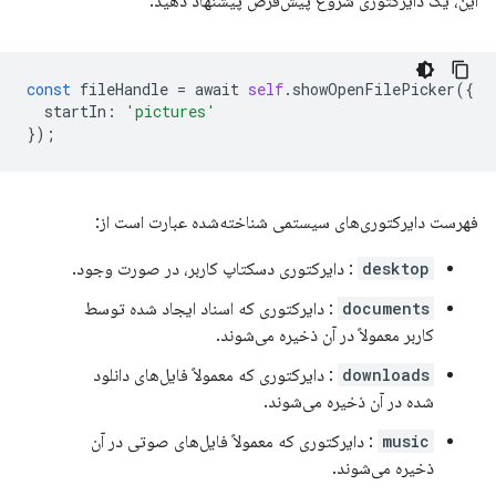
این، یک دایرکتوری شروع پیش‌فرض پیشنهاد دهید.
const
fileHandle
=
await
self
.
showOpenFilePicker
({
startIn
:
'pictures'
});
فهرست دایرکتوری‌های سیستمی شناخته‌شده عبارت است از:
desktop
: دایرکتوری دسکتاپ کاربر، در صورت وجود.
documents
: دایرکتوری که اسناد ایجاد شده توسط
کاربر معمولاً در آن ذخیره می‌شوند.
downloads
: دایرکتوری که معمولاً فایل‌های دانلود
شده در آن ذخیره می‌شوند.
music
: دایرکتوری که معمولاً فایل‌های صوتی در آن
ذخیره می‌شوند.