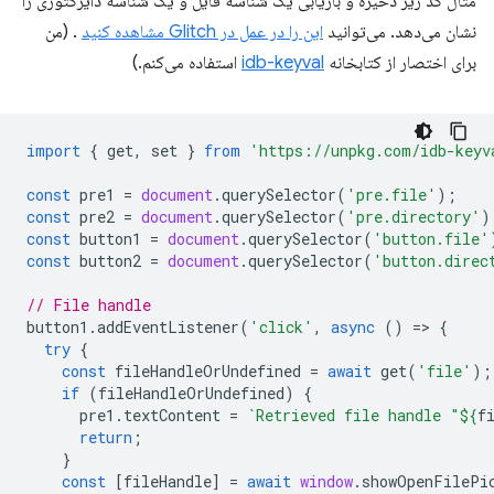
مثال کد زیر ذخیره و بازیابی یک شناسه فایل و یک شناسه دایرکتوری را
نشان می‌دهد. می‌توانید
این را در عمل در Glitch مشاهده کنید
. (من
برای اختصار از کتابخانه
idb-keyval
استفاده می‌کنم.)
import
{
get
,
set
}
from
'https://unpkg.com/idb-keyv
const
pre1
=
document
.
querySelector
(
'pre.file'
);
const
pre2
=
document
.
querySelector
(
'pre.directory'
)
const
button1
=
document
.
querySelector
(
'button.file'
const
button2
=
document
.
querySelector
(
'button.direc
// File handle
button1
.
addEventListener
(
'click'
,
async
()
=
>
{
try
{
const
fileHandleOrUndefined
=
await
get
(
'file'
);
if
(
fileHandleOrUndefined
)
{
pre1
.
textContent
=
`Retrieved file handle "
${
f
return
;
}
const
[
fileHandle
]
=
await
window
.
showOpenFilePi