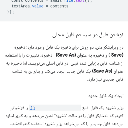
const
contents
=
await
file
.
text
();
textArea
.
value
=
contents
;
}
);
نوشتن فایل در سیستم فایل محلی
در ویرایشگر متن، دو روش برای ذخیره یک فایل وجود دارد:
ذخیره
(Save
) و
ذخیره به عنوان (Save As)
.
ذخیره،
تغییرات را با استفاده
از شناسه فایل بازیابی شده قبلی، در فایل اصلی می‌نویسد. اما
ذخیره به
عنوان (Save As)
یک فایل جدید ایجاد می‌کند و بنابراین به شناسه
فایل جدیدی نیاز دارد.
ایجاد یک فایل جدید
برای ذخیره یک فایل، تابع
showSaveFilePicker()
را فراخوانی
کنید، که انتخابگر فایل را در حالت "ذخیره" نشان می‌دهد و به کاربر اجازه
می‌دهد فایل جدیدی را که می‌خواهد برای ذخیره استفاده کند، انتخاب