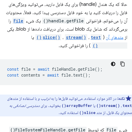
حالا که یک هندل (handle) برای یک فایل دارید، می‌توانید ویژگی‌های
فایل را دریافت کنید یا به خود فایل دسترسی پیدا کنید. فعلاً، محتویات
آن را می‌خوانم. فراخوانی
handle.getFile()
یک شیء
File
را
برمی‌گرداند که شامل یک blob است. برای دریافت داده‌ها از blob، یکی
از
متدهای آن
(
text()
،
stream()
،
slice()
یا
arrayBuffer()
) را فراخوانی کنید.
const
file
=
await
fileHandle
.
getFile
();
const
contents
=
await
file
.
text
();
نکته:
در اکثر موارد استفاده، می‌توانید فایل‌ها را به
ترتیب و
با استفاده از متدهای
،
یا
بخوانید. برای
دسترسی تصادفی
به
arrayBuffer()
stream()
text()
محتوای یک فایل، از متد
استفاده کنید.
slice()
شیء
File
که توسط
FileSystemFileHandle.getFile()