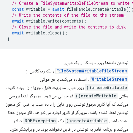
// Create a FileSystemWritableFileStream to write 
const
writable
=
await
fileHandle
.
createWritable
()
// Write the contents of the file to the stream.
await
writable
.
write
(
contents
);
// Close the file and write the contents to disk.
await
writable
.
close
();
}
نوشتن داده‌ها روی دیسک از یک شیء
FileSystemWritableFileStream
، یک زیرکلاس از
WritableStream
، استفاده می‌کند. با فراخوانی
createWritable()
روی شیء مدیریت فایل، جریان را ایجاد کنید.
وقتی
createWritable()
فراخوانی می‌شود، مرورگر ابتدا بررسی
می‌کند که آیا کاربر مجوز نوشتن روی فایل را داده است یا خیر. اگر مجوز
نوشتن اعطا نشده باشد، مرورگر از کاربر اجازه می‌خواهد. اگر مجوز اعطا
نشده باشد،
createWritable()
یک
DOMException
صادر
می‌کند و برنامه قادر به نوشتن در فایل نخواهد بود. در ویرایشگر متن،