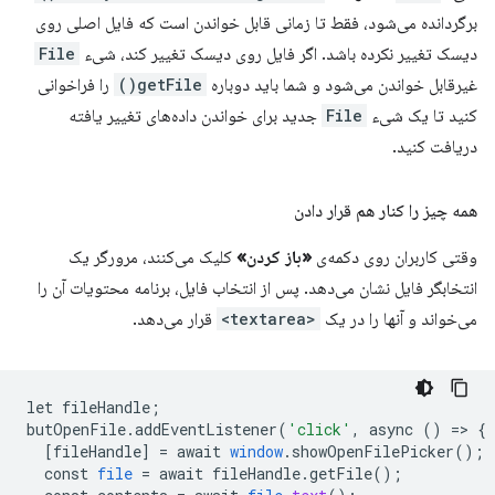
برگردانده می‌شود، فقط تا زمانی قابل خواندن است که فایل اصلی روی
دیسک تغییر نکرده باشد. اگر فایل روی دیسک تغییر کند، شیء
File
غیرقابل خواندن می‌شود و شما باید دوباره
getFile()
را فراخوانی
کنید تا یک شیء
File
جدید برای خواندن داده‌های تغییر یافته
دریافت کنید.
همه چیز را کنار هم قرار دادن
وقتی کاربران روی دکمه‌ی
«باز کردن»
کلیک می‌کنند، مرورگر یک
انتخابگر فایل نشان می‌دهد. پس از انتخاب فایل، برنامه محتویات آن را
می‌خواند و آنها را در یک
<textarea>
قرار می‌دهد.
let
fileHandle
;
butOpenFile
.
addEventListener
(
'click'
,
async
()
=
>
{
[
fileHandle
]
=
await
window
.
showOpenFilePicker
();
const
file
=
await
fileHandle
.
getFile
();