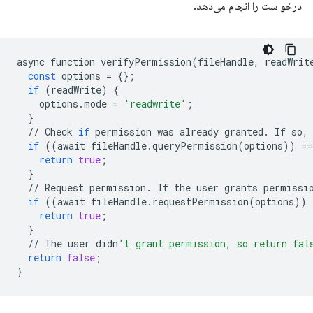
درخواست را انجام می‌دهد.
async
function
verifyPermission
(
fileHandle
,
readWrit
const
options
=
{};
if
(
readWrite
)
{
options
.
mode
=
'readwrite'
;
}
//
Check
if
permission
was
already
granted
.
If
so
,
if
((
await
fileHandle
.
queryPermission
(
options
))
==
return
true
;
}
//
Request
permission
.
If
the
user
grants
permissi
if
((
await
fileHandle
.
requestPermission
(
options
))
return
true
;
}
//
The
user
didn
't grant permission, so return fal
return
false
;
}