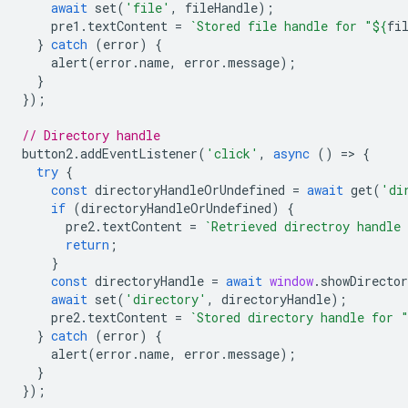
await
set
(
'file'
,
fileHandle
);
pre1
.
textContent
=
`Stored file handle for "
${
fi
}
catch
(
error
)
{
alert
(
error
.
name
,
error
.
message
);
}
});
// Directory handle
button2
.
addEventListener
(
'click'
,
async
()
=
>
{
try
{
const
directoryHandleOrUndefined
=
await
get
(
'di
if
(
directoryHandleOrUndefined
)
{
pre2
.
textContent
=
`Retrieved directroy handle
return
;
}
const
directoryHandle
=
await
window
.
showDirecto
await
set
(
'directory'
,
directoryHandle
);
pre2
.
textContent
=
`Stored directory handle for 
}
catch
(
error
)
{
alert
(
error
.
name
,
error
.
message
);
}
});