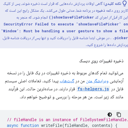
نکته کلیدی:
گاهی اوقات پردازش داده‌هایی که قرار است ذخیره شوند، پس از کلیک
کاربر روی دکمه
ذخیره
در برنامه شما، مدتی طول می‌کشد. یک مشکل رایج این است که
این کار
قبل از
اجرای کد
انجام شود، که منجر به
showSaveFilePicker()
SecurityError Failed to execute 'showSaveFilePicker' on
'Window': Must be handling a user gesture to show a file
. در عوض، ابتدا شناسه فایل را دریافت کنید و تنها
پس از
دریافت شناسه فایل،
picker.
پردازش داده‌ها را شروع کنید.
ذخیره تغییرات روی دیسک
می‌توانید تمام کدهای مربوط به ذخیره تغییرات در یک فایل را در نسخه
آزمایشی
ویرایشگر متن
من در
گیت‌هاب
پیدا کنید. تعاملات اصلی سیستم
فایل در
fs-helpers.js
قرار دارند. در ساده‌ترین حالت، این فرآیند
مانند کد زیر است. من هر مرحله را بررسی و توضیح خواهم داد.
// fileHandle is an instance of FileSystemFileHandle
async
function
writeFile
(
fileHandle
,
contents
)
{