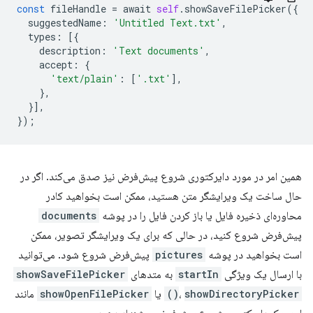
const
fileHandle
=
await
self
.
showSaveFilePicker
({
suggestedName
:
'Untitled Text.txt'
,
types
:
[{
description
:
'Text documents'
,
accept
:
{
'text/plain'
:
[
'.txt'
],
},
}],
});
همین امر در مورد دایرکتوری شروع پیش‌فرض نیز صدق می‌کند. اگر در
حال ساخت یک ویرایشگر متن هستید، ممکن است بخواهید کادر
محاوره‌ای ذخیره فایل یا باز کردن فایل را در پوشه
documents
پیش‌فرض شروع کنید، در حالی که برای یک ویرایشگر تصویر، ممکن
است بخواهید در پوشه
pictures
پیش‌فرض شروع شود. می‌توانید
با ارسال یک ویژگی
startIn
به متدهای
showSaveFilePicker
showDirectoryPicker()
،
یا
showOpenFilePicker
مانند