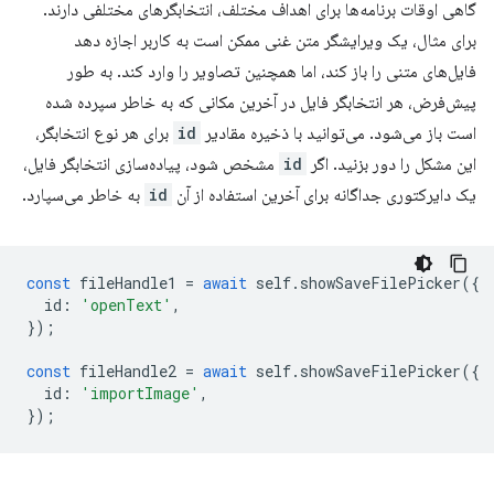
گاهی اوقات برنامه‌ها برای اهداف مختلف، انتخابگرهای مختلفی دارند.
برای مثال، یک ویرایشگر متن غنی ممکن است به کاربر اجازه دهد
فایل‌های متنی را باز کند، اما همچنین تصاویر را وارد کند. به طور
پیش‌فرض، هر انتخابگر فایل در آخرین مکانی که به خاطر سپرده شده
است باز می‌شود. می‌توانید با ذخیره مقادیر
id
برای هر نوع انتخابگر،
این مشکل را دور بزنید. اگر
id
مشخص شود، پیاده‌سازی انتخابگر فایل،
یک دایرکتوری جداگانه برای آخرین استفاده از آن
id
به خاطر می‌سپارد.
const
fileHandle1
=
await
self
.
showSaveFilePicker
({
id
:
'openText'
,
});
const
fileHandle2
=
await
self
.
showSaveFilePicker
({
id
:
'importImage'
,
});