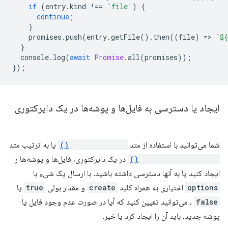
if
(
entry
.
kind
!==
'file'
)
{
continue
;
}
promises
.
push
(
entry
.
getFile
().
then
((
file
)
=
>
`
${
}
console
.
log
(
await
Promise
.
all
(
promises
));
});
ایجاد یا دسترسی به فایل‌ها و پوشه‌ها در یک دایرکتوری
شما می‌توانید با استفاده از متد
getFileHandle()
یا به ترتیب متد
getDirectoryHandle()
در یک دایرکتوری، فایل‌ها و پوشه‌ها را
ایجاد کنید یا به آنها دسترسی داشته باشید. با ارسال یک شیء با
options
اختیاری به همراه کلید
create
و مقدار بولی
true
یا
false
، می‌توانید تعیین کنید که آیا در صورت عدم وجود فایل یا
پوشه جدید، باید آن را ایجاد کرد یا خیر.