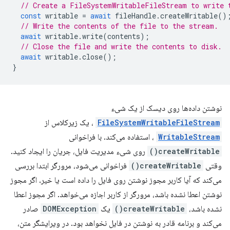
// Create a FileSystemWritableFileStream to write 
const
writable
=
await
fileHandle
.
createWritable
()
// Write the contents of the file to the stream.
await
writable
.
write
(
contents
);
// Close the file and write the contents to disk.
await
writable
.
close
();
}
نوشتن داده‌ها روی دیسک از یک شیء
FileSystemWritableFileStream
، یک زیرکلاس از
WritableStream
، استفاده می‌کند. با فراخوانی
createWritable()
روی شیء مدیریت فایل، جریان را ایجاد کنید.
وقتی
createWritable()
فراخوانی می‌شود، مرورگر ابتدا بررسی
می‌کند که آیا کاربر مجوز نوشتن روی فایل را داده است یا خیر. اگر مجوز
نوشتن اعطا نشده باشد، مرورگر از کاربر اجازه می‌خواهد. اگر مجوز اعطا
نشده باشد،
createWritable()
یک
DOMException
صادر
می‌کند و برنامه قادر به نوشتن در فایل نخواهد بود. در ویرایشگر متن،