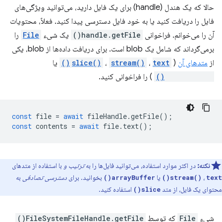
حالا که یک هندل (handle) برای یک فایل دارید، می‌توانید ویژگی‌های
فایل را دریافت کنید یا به خود فایل دسترسی پیدا کنید. فعلاً، محتویات
آن را می‌خوانم. فراخوانی
handle.getFile()
یک شیء
File
را
برمی‌گرداند که شامل یک blob است. برای دریافت داده‌ها از blob، یکی
از
متدهای آن
(
text()
،
stream()
،
slice()
یا
arrayBuffer()
) را فراخوانی کنید.
const
file
=
await
fileHandle
.
getFile
();
const
contents
=
await
file
.
text
();
نکته:
در اکثر موارد استفاده، می‌توانید فایل‌ها را به
ترتیب و
با استفاده از متدهای
،
یا
بخوانید. برای
دسترسی تصادفی
به
arrayBuffer()
stream()
text()
محتوای یک فایل، از متد
استفاده کنید.
slice()
شیء
File
که توسط
FileSystemFileHandle.getFile()