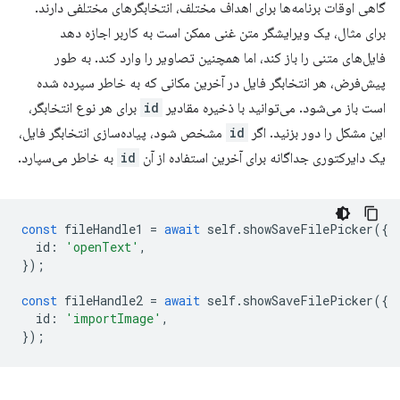
گاهی اوقات برنامه‌ها برای اهداف مختلف، انتخابگرهای مختلفی دارند.
برای مثال، یک ویرایشگر متن غنی ممکن است به کاربر اجازه دهد
فایل‌های متنی را باز کند، اما همچنین تصاویر را وارد کند. به طور
پیش‌فرض، هر انتخابگر فایل در آخرین مکانی که به خاطر سپرده شده
است باز می‌شود. می‌توانید با ذخیره مقادیر
id
برای هر نوع انتخابگر،
این مشکل را دور بزنید. اگر
id
مشخص شود، پیاده‌سازی انتخابگر فایل،
یک دایرکتوری جداگانه برای آخرین استفاده از آن
id
به خاطر می‌سپارد.
const
fileHandle1
=
await
self
.
showSaveFilePicker
({
id
:
'openText'
,
});
const
fileHandle2
=
await
self
.
showSaveFilePicker
({
id
:
'importImage'
,
});