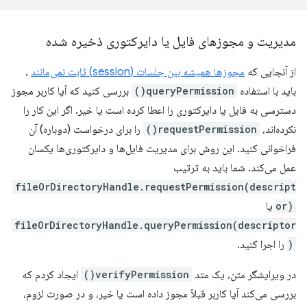
مدیریت و مجوزهای فایل یا دایرکتوری ذخیره شده
از آنجایی که
مجوزها همیشه بین جلسات (session) ثابت نمی‌مانند
،
باید با استفاده
queryPermission()
بررسی کنید که آیا کاربر مجوز
دسترسی به فایل یا دایرکتوری را اعطا کرده است یا خیر. اگر این کار را
نکرده‌اند،
requestPermission()
را برای درخواست (دوباره) آن
فراخوانی کنید. این روش برای مدیریت فایل‌ها و دایرکتوری‌ها یکسان
عمل می‌کند. شما باید به ترتیب
fileOrDirectoryHandle.requestPermission(descript
or)
یا
fileOrDirectoryHandle.queryPermission(descriptor
)
را اجرا کنید.
در ویرایشگر متن، یک متد
verifyPermission()
ایجاد کردم که
بررسی می‌کند آیا کاربر قبلاً مجوز داده است یا خیر، و در صورت لزوم،