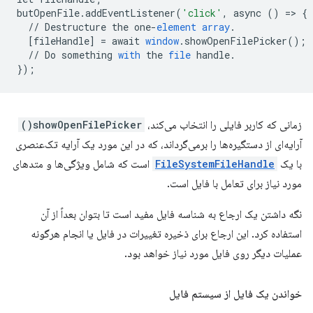
butOpenFile
.
addEventListener
(
'click'
,
async
()
=
>
{
//
Destructure
the
one
-
element
array
.
[
fileHandle
]
=
await
window
.
showOpenFilePicker
();
//
Do
something
with
the
file
handle
.
}
);
زمانی که کاربر فایلی را انتخاب می‌کند،
showOpenFilePicker()
آرایه‌ای از دستگیره‌ها را برمی‌گرداند، که در این مورد یک آرایه تک‌عنصری
با یک
FileSystemFileHandle
است که شامل ویژگی‌ها و متدهای
مورد نیاز برای تعامل با فایل است.
نگه داشتن یک ارجاع به شناسه فایل مفید است تا بتوان بعداً از آن
استفاده کرد. این ارجاع برای ذخیره تغییرات در فایل یا انجام هرگونه
عملیات دیگر روی فایل مورد نیاز خواهد بود.
خواندن یک فایل از سیستم فایل