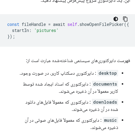
این، یک دایرکتوری شروع پیش‌فرض پیشنهاد دهید.
const
fileHandle
=
await
self
.
showOpenFilePicker
({
startIn
:
'pictures'
});
فهرست دایرکتوری‌های سیستمی شناخته‌شده عبارت است از:
desktop
: دایرکتوری دسکتاپ کاربر، در صورت وجود.
documents
: دایرکتوری که اسناد ایجاد شده توسط
کاربر معمولاً در آن ذخیره می‌شوند.
downloads
: دایرکتوری که معمولاً فایل‌های دانلود
شده در آن ذخیره می‌شوند.
music
: دایرکتوری که معمولاً فایل‌های صوتی در آن
ذخیره می‌شوند.