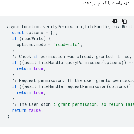
درخواست را انجام می‌دهد.
async
function
verifyPermission
(
fileHandle
,
readWrit
const
options
=
{};
if
(
readWrite
)
{
options
.
mode
=
'readwrite'
;
}
//
Check
if
permission
was
already
granted
.
If
so
,
if
((
await
fileHandle
.
queryPermission
(
options
))
==
return
true
;
}
//
Request
permission
.
If
the
user
grants
permissi
if
((
await
fileHandle
.
requestPermission
(
options
))
return
true
;
}
//
The
user
didn
't grant permission, so return fal
return
false
;
}