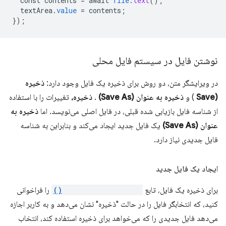
const
contents
=
await
file
.
text
();
textArea
.
value
=
contents
;
}
);
نوشتن فایل در سیستم فایل محلی
در ویرایشگر متن، دو روش برای ذخیره یک فایل وجود دارد:
ذخیره
(Save
) و
ذخیره به عنوان (Save As)
.
ذخیره،
تغییرات را با استفاده
از شناسه فایل بازیابی شده قبلی، در فایل اصلی می‌نویسد. اما
ذخیره به
عنوان (Save As)
یک فایل جدید ایجاد می‌کند و بنابراین به شناسه
فایل جدیدی نیاز دارد.
ایجاد یک فایل جدید
برای ذخیره یک فایل، تابع
showSaveFilePicker()
را فراخوانی
کنید، که انتخابگر فایل را در حالت "ذخیره" نشان می‌دهد و به کاربر اجازه
می‌دهد فایل جدیدی را که می‌خواهد برای ذخیره استفاده کند، انتخاب