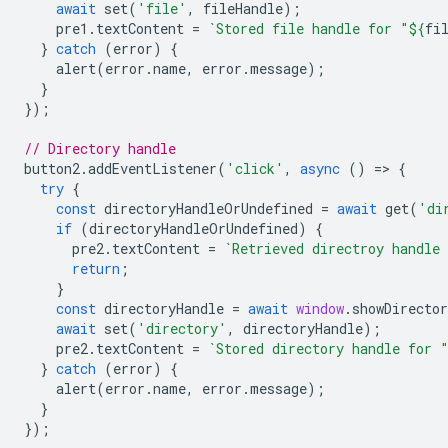
await
set
(
'file'
,
fileHandle
);
pre1
.
textContent
=
`Stored file handle for "
${
fi
}
catch
(
error
)
{
alert
(
error
.
name
,
error
.
message
);
}
});
// Directory handle
button2
.
addEventListener
(
'click'
,
async
()
=
>
{
try
{
const
directoryHandleOrUndefined
=
await
get
(
'di
if
(
directoryHandleOrUndefined
)
{
pre2
.
textContent
=
`Retrieved directroy handle
return
;
}
const
directoryHandle
=
await
window
.
showDirecto
await
set
(
'directory'
,
directoryHandle
);
pre2
.
textContent
=
`Stored directory handle for 
}
catch
(
error
)
{
alert
(
error
.
name
,
error
.
message
);
}
});