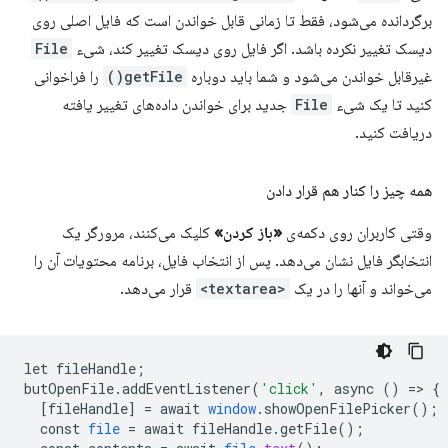
برگردانده می‌شود، فقط تا زمانی قابل خواندن است که فایل اصلی روی
دیسک تغییر نکرده باشد. اگر فایل روی دیسک تغییر کند، شیء
File
غیرقابل خواندن می‌شود و شما باید دوباره
getFile()
را فراخوانی
کنید تا یک شیء
File
جدید برای خواندن داده‌های تغییر یافته
دریافت کنید.
همه چیز را کنار هم قرار دادن
وقتی کاربران روی دکمه‌ی
«باز کردن»
کلیک می‌کنند، مرورگر یک
انتخابگر فایل نشان می‌دهد. پس از انتخاب فایل، برنامه محتویات آن را
می‌خواند و آنها را در یک
<textarea>
قرار می‌دهد.
let
fileHandle
;
butOpenFile
.
addEventListener
(
'click'
,
async
()
=
>
{
[
fileHandle
]
=
await
window
.
showOpenFilePicker
();
const
file
=
await
fileHandle
.
getFile
();