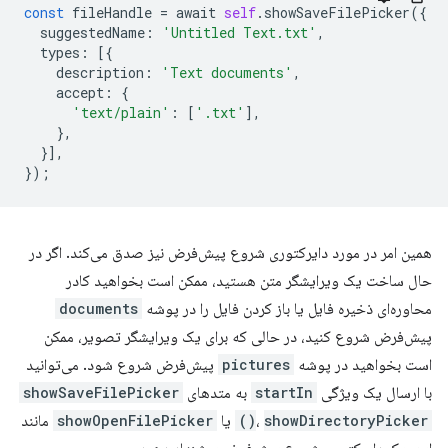
const
fileHandle
=
await
self
.
showSaveFilePicker
({
suggestedName
:
'Untitled Text.txt'
,
types
:
[{
description
:
'Text documents'
,
accept
:
{
'text/plain'
:
[
'.txt'
],
},
}],
});
همین امر در مورد دایرکتوری شروع پیش‌فرض نیز صدق می‌کند. اگر در
حال ساخت یک ویرایشگر متن هستید، ممکن است بخواهید کادر
محاوره‌ای ذخیره فایل یا باز کردن فایل را در پوشه
documents
پیش‌فرض شروع کنید، در حالی که برای یک ویرایشگر تصویر، ممکن
است بخواهید در پوشه
pictures
پیش‌فرض شروع شود. می‌توانید
با ارسال یک ویژگی
startIn
به متدهای
showSaveFilePicker
showDirectoryPicker()
،
یا
showOpenFilePicker
مانند