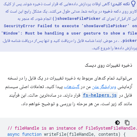
نکته کلیدی:
گاهی اوقات پردازش داده‌هایی که قرار است ذخیره شوند، پس از کلیک
کاربر روی دکمه
ذخیره
در برنامه شما، مدتی طول می‌کشد. یک مشکل رایج این است که
این کار
قبل از
اجرای کد
انجام شود، که منجر به
showSaveFilePicker()
SecurityError Failed to execute 'showSaveFilePicker' on
'Window': Must be handling a user gesture to show a file
. در عوض، ابتدا شناسه فایل را دریافت کنید و تنها
پس از
دریافت شناسه فایل،
picker.
پردازش داده‌ها را شروع کنید.
ذخیره تغییرات روی دیسک
می‌توانید تمام کدهای مربوط به ذخیره تغییرات در یک فایل را در نسخه
آزمایشی
ویرایشگر متن
من در
گیت‌هاب
پیدا کنید. تعاملات اصلی سیستم
فایل در
fs-helpers.js
قرار دارند. در ساده‌ترین حالت، این فرآیند
مانند کد زیر است. من هر مرحله را بررسی و توضیح خواهم داد.
// fileHandle is an instance of FileSystemFileHandle
async
function
writeFile
(
fileHandle
,
contents
)
{