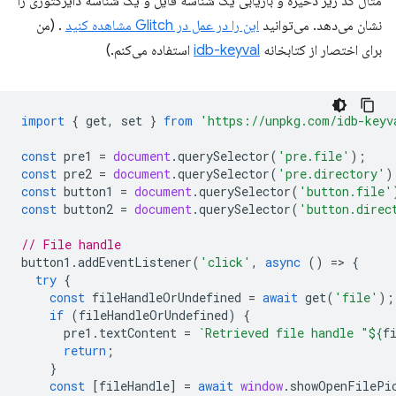
مثال کد زیر ذخیره و بازیابی یک شناسه فایل و یک شناسه دایرکتوری را
نشان می‌دهد. می‌توانید
این را در عمل در Glitch مشاهده کنید
. (من
برای اختصار از کتابخانه
idb-keyval
استفاده می‌کنم.)
import
{
get
,
set
}
from
'https://unpkg.com/idb-keyv
const
pre1
=
document
.
querySelector
(
'pre.file'
);
const
pre2
=
document
.
querySelector
(
'pre.directory'
)
const
button1
=
document
.
querySelector
(
'button.file'
const
button2
=
document
.
querySelector
(
'button.direc
// File handle
button1
.
addEventListener
(
'click'
,
async
()
=
>
{
try
{
const
fileHandleOrUndefined
=
await
get
(
'file'
);
if
(
fileHandleOrUndefined
)
{
pre1
.
textContent
=
`Retrieved file handle "
${
f
return
;
}
const
[
fileHandle
]
=
await
window
.
showOpenFilePi