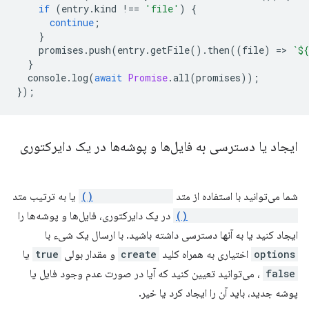
if
(
entry
.
kind
!==
'file'
)
{
continue
;
}
promises
.
push
(
entry
.
getFile
().
then
((
file
)
=
>
`
${
}
console
.
log
(
await
Promise
.
all
(
promises
));
});
ایجاد یا دسترسی به فایل‌ها و پوشه‌ها در یک دایرکتوری
شما می‌توانید با استفاده از متد
getFileHandle()
یا به ترتیب متد
getDirectoryHandle()
در یک دایرکتوری، فایل‌ها و پوشه‌ها را
ایجاد کنید یا به آنها دسترسی داشته باشید. با ارسال یک شیء با
options
اختیاری به همراه کلید
create
و مقدار بولی
true
یا
false
، می‌توانید تعیین کنید که آیا در صورت عدم وجود فایل یا
پوشه جدید، باید آن را ایجاد کرد یا خیر.