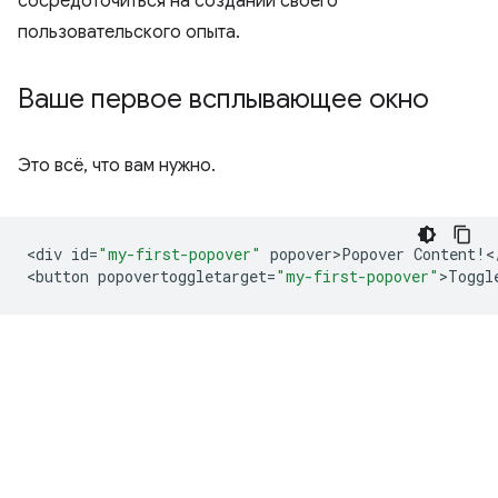
сосредоточиться на создании своего
пользовательского опыта.
Ваше первое всплывающее окно
Это всё, что вам нужно.
<
div
id
=
"my-first-popover"
popover>Popover
Content
!
<
<
button
popovertoggletarget
=
"my-first-popover"
>
Toggl