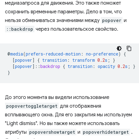
медиазапроса для движения. Это также поможет
сохранить временные параметры. Дело в том, что
нельзя обмениваться значениями между
popover
и
::backdrop
через пользовательское свойство.
@
media
(
prefers-reduced-motion
:
no-preference
)
{
[
popover
]
{
transition
:
transform
0.2
s
;
}
[
popover
]
::
backdrop
{
transition
:
opacity
0.2
s
;
}
}
До этого момента вы видели использование
popovertoggletarget
для отображения
всплывающего окна. Для его закрытия мы используем
"Light dismiss". Но вы также можете использовать
атрибуты
popovershowtarget
и
popoverhidetarget
.