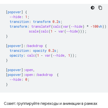
[
popover
]
{
--hide
:
1
;
transition
:
transform
0.2
s
;
transform
:
translateY
(
calc
(
var
(
--hide
)
*
-100
vh
))
scale
(
calc
(
1
-
var
(
--hide
)));
}
[
popover
]
::
backdrop
{
transition
:
opacity
0.2
s
;
opacity
:
calc
(
1
-
var
(
--hide
,
1
));
}
[
popover
]
:
open
,
[
popover
]
:
open
::
backdrop
{
--hide
:
0
;
}
Совет: группируйте переходы и анимации в рамках