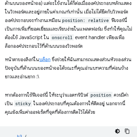
ด้านบนของหน้าจอ) แต่จะใช้งานได้ก็ต่อเมื่อองค์ประกอบหลักแสดง
ในวิวพอร์ตและอยู่ภายในค่าเกณฑ์เท่านั้น เมื่อไม่ได้ยึดกับวิวพอร์ต
องค์ประกอบจะทํางานเหมือน
position: relative
ฟีเจอร์นี้
เป็นการเพิ่มที่ยอดเยี่ยมและเรียบง่ายในแพลตฟอร์ม ซึ่งทำให้คุณไม่
ต้องใช้ JavaScript ใน
onscroll
event handler เพียงเพื่อ
ล็อกองค์ประกอบไว้ที่ด้านบนของวิวพอร์ต
หน้าตาของลิงก์ใน
บล็อก
ซึ่งช่วยให้ฉันสามารถแสดงส่วนหัวของส่วน
ปัจจุบันที่ด้านบนของหน้าจอได้ขณะที่คุณอ่านบทความที่ค่อนข้าง
ยาวและอ่านยาก :\
หากต้องการใช้ฟีเจอร์นี้ ให้ระบุว่าแอตทริบิวต์
position
ควรมีค่า
เป็น
sticky
ในองค์ประกอบที่คุณต้องการให้ติดอยู่ นอกจากนี้
คุณยังเพิ่มค่าออฟเซ็ตที่จุดที่ต้องการติดไว้ได้ด้วย
h3
{