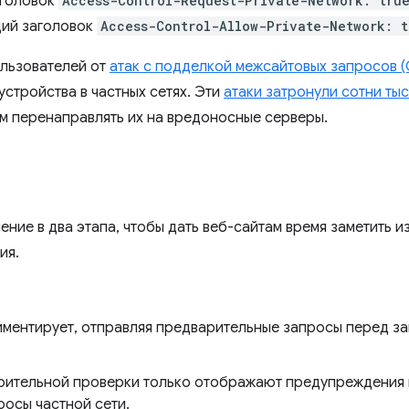
аголовок
Access-Control-Request-Private-Network: tru
щий заголовок
Access-Control-Allow-Private-Network: t
ользователей от
атак с подделкой межсайтовых запросов (
устройства в частных сетях. Эти
атаки затронули сотни ты
м перенаправлять их на вредоносные серверы.
ние в два этапа, чтобы дать веб-сайтам время заметить и
ия.
ментирует, отправляя предварительные запросы перед з
ительной проверки только отображают предупреждения в 
росы частной сети.