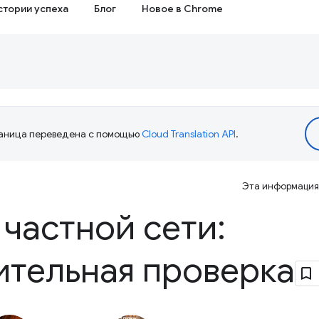
стории успеха
Блог
Новое в Chrome
аница переведена с помощью
Cloud Translation API
.
Эта информация 
 частной сети:
ительная проверка