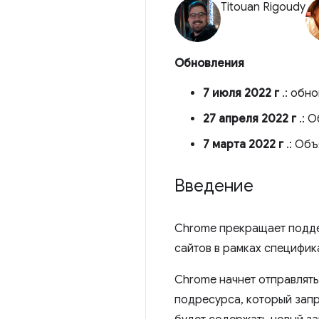
Titouan Rigoudy
Обновления
7 июля 2022 г
.: обн
27 апреля 2022 г
.: 
7 марта 2022 г
.: Объ
Введение
Chrome прекращает поддер
сайтов в рамках специфи
Chrome начнет отправлят
подресурса, который запр