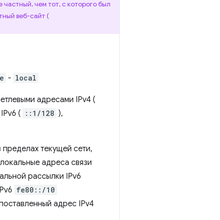
 частный, чем тот, с которого был
тный веб-сайт (
e
-
local
етлевыми адресами IPv4 (
IPv6 (
::1/128
),
 пределах текущей сети,
 локальные адреса связи
альной рассылки IPv6
IPv6
fe80::/10
опоставленный адрес IPv4