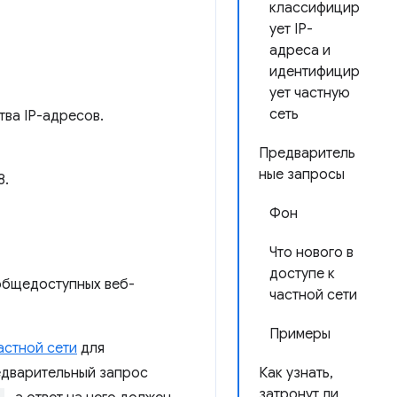
классифицир
ует IP-
адреса и
идентифицир
ует частную
сеть
тва IP-адресов.
Предваритель
ные запросы
8.
Фон
Что нового в
доступе к
общедоступных веб-
частной сети
Примеры
астной сети
для
едварительный запрос
Как узнать,
затронут ли