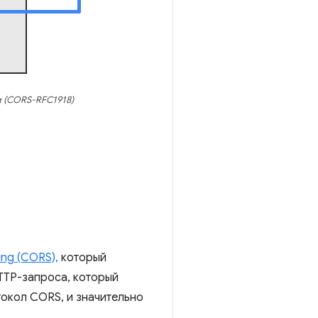
м (CORS-RFC1918)
ing (CORS),
который
HTTP-запроса, который
токол CORS, и значительно