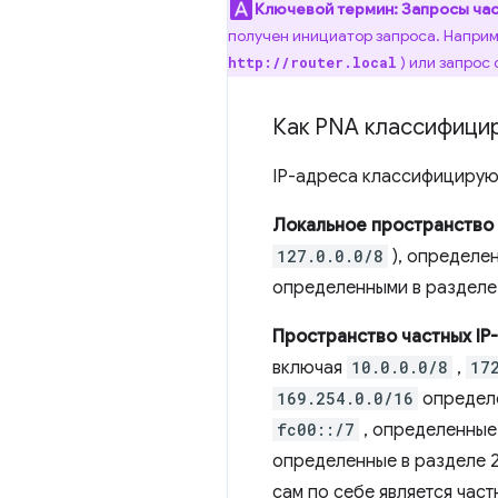
Ключевой термин:
Запросы час
получен инициатор запроса. Наприме
) или запрос 
http://router.local
Как PNA классифицир
IP-адреса классифицируют
Локальное пространство 
127.0.0.0/8
), определен
определенными в разделе 
Пространство частных IP
включая
10.0.0.0/8
,
17
169.254.0.0/16
определ
fc00::/7
, определенные
определенные в разделе 2
сам по себе является част