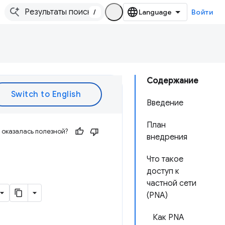
/
Войти
Содержание
Введение
План
оказалась полезной?
внедрения
Что такое
доступ к
частной сети
(PNA)
Как PNA