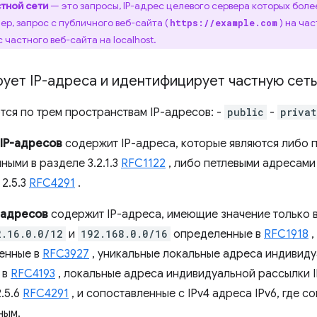
тной сети
— это запросы, IP-адрес целевого сервера которых более
р, запрос с публичного веб-сайта (
) на час
https://example.com
с частного веб-сайта на localhost.
ует IP-адреса и идентифицирует частную сеть
ся по трем пространствам IP-адресов: -
public
-
privat
IP-адресов
содержит IP-адреса, которые являются либо п
ными в разделе 3.2.1.3
RFC1122
, либо петлевыми адресами 
2.5.3
RFC4291
.
-адресов
содержит IP-адреса, имеющие значение только в
2.16.0.0/12
и
192.168.0.0/16
определенные в
RFC1918
,
енные в
RFC3927
, уникальные локальные адреса индивиду
 в
RFC4193
, локальные адреса индивидуальной рассылки 
.5.6
RFC4291
, и сопоставленные с IPv4 адреса IPv6, где с
ным.