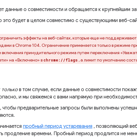
т данные о совместимости и обращается к крупнейшим за
о это будет в целом совместимо с существующими веб-сай
ограничить эффекты на веб-сайтах, которые еще не поддерживают
ндами в Chrome 104. Ограничение применяется только в режиме 
е включения принудительного режима путем переключения «Уважат
ети» на «Включено» в
, а лимит по умолчанию сост
chrome://flags
т
только
в том случае, если данные о совместимости покаж
опасно, и мы свяжемся с вами напрямую при необходимост
, чтобы предварительные запросы были выполнены успешн
яются.
начинается
пробный период устаревания
, позволяющий веб
ть продление времени. Пробный период продлится не мене