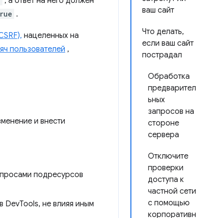
e
, а ответ на него должен
ваш сайт
rue
.
Что делать,
CSRF),
нацеленных на
если ваш сайт
сяч пользователей
,
пострадал
Обработка
предварител
ьных
запросов на
зменение и внести
стороне
сервера
Отключите
проверки
апросами подресурсов
доступа к
частной сети
с помощью
DevTools, не влияя иным
корпоративн