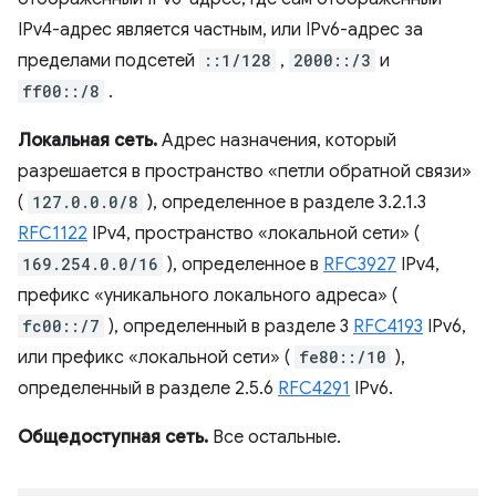
IPv4-адрес является частным, или IPv6-адрес за
пределами подсетей
::1/128
,
2000::/3
и
ff00::/8
.
Локальная сеть.
Адрес назначения, который
разрешается в пространство «петли обратной связи»
(
127.0.0.0/8
), определенное в разделе 3.2.1.3
RFC1122
IPv4, пространство «локальной сети» (
169.254.0.0/16
), определенное в
RFC3927
IPv4,
префикс «уникального локального адреса» (
fc00::/7
), определенный в разделе 3
RFC4193
IPv6,
или префикс «локальной сети» (
fe80::/10
),
определенный в разделе 2.5.6
RFC4291
IPv6.
Общедоступная сеть.
Все остальные.