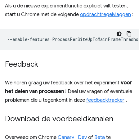
Als u de nieuwe experimentfunctie expliciet wilt testen,
start u Chrome met de volgende
opdrachtregelvlaggen
:
--
enable
-
features
=
ProcessPerSiteUpToMainFrameThresho
Feedback
We horen graag uw feedback over het experiment
voor
het delen van processen
! Deel uw vragen of eventuele
problemen die u tegenkomt in deze
feedbacktracker
.
Download de voorbeeldkanalen
Overweeg om Chrome
Canary
,
Dev
of
Beta
te