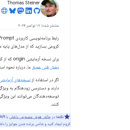
Thomas Steiner
منتشر شده: ۱۲ نوامبر ۲۰۲۴
رابط برنامه‌نویسی کاربردی Prompt در
کرومی بسازید که از مدل‌های پایه مس
برای نسخه آزمایشی origin که از کروم ۱۳۱ تا کروم ۱۳۶ در دسترس است، ثبت نام کنید و همین امروز شروع به ایجاد افزونه‌های قدرتمند کنید. در
بخش فنی عمیق
ما، درباره نحوه استفاده از Prompt API 
اگر در استفاده از
نسخه‌های آزمایشی rigin
دارند و دسترسی زودهنگام به ویژگی
توسعه‌دهندگان می‌توانند این ویژگی‌ه
کنند.
نکته:
در
چالش هوش مصنوعی داخلی
با Prompt API شرکت کنید. از شما دعوت می‌شود تا با استفاده از هر یک از
کروم ایجاد کنید و شانس برنده شدن جوایز را داشته باشید. جوای