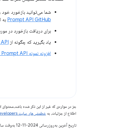
شما می‌توانید بازخورد خود را در مورد شکل API با نظر دادن در مورد یک مش
Prompt API GitHub
به ا
برای دریافت بازخورد در مور
یاد بگیرید که چگونه از
Prompt API
افزونه نمونه Prompt API را در GitHub
جز در مواردی که غیر از این ذکر شده باشد،‌محتوا
اطلاع از جزئیات، به
خطمشی‌های سایت Google Developers‏
تاریخ آخرین به‌روزرسانی 2024-11-12 به‌وقت ساعت هماهنگ جهانی.