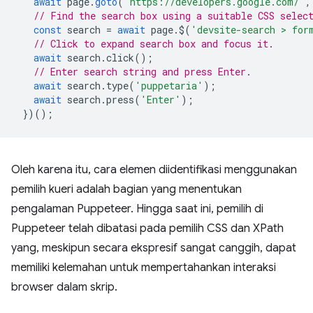
await
page
.
goto
(
'https://developers.google.com/'
,
// Find the search box using a suitable CSS selec
const
search
=
await
page
.
$
(
'devsite-search > for
// Click to expand search box and focus it.
await
search
.
click
();
// Enter search string and press Enter.
await
search
.
type
(
'puppetaria'
);
await
search
.
press
(
'Enter'
);
})();
Oleh karena itu, cara elemen diidentifikasi menggunakan
pemilih kueri adalah bagian yang menentukan
pengalaman Puppeteer. Hingga saat ini, pemilih di
Puppeteer telah dibatasi pada pemilih CSS dan XPath
yang, meskipun secara ekspresif sangat canggih, dapat
memiliki kelemahan untuk mempertahankan interaksi
browser dalam skrip.