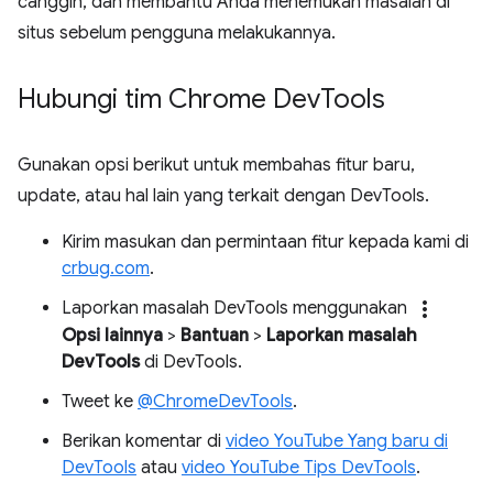
canggih, dan membantu Anda menemukan masalah di
situs sebelum pengguna melakukannya.
Hubungi tim Chrome Dev
Tools
Gunakan opsi berikut untuk membahas fitur baru,
update, atau hal lain yang terkait dengan DevTools.
Kirim masukan dan permintaan fitur kepada kami di
crbug.com
.
more_vert
Laporkan masalah DevTools menggunakan
Opsi lainnya
>
Bantuan
>
Laporkan masalah
DevTools
di DevTools.
Tweet ke
@ChromeDevTools
.
Berikan komentar di
video YouTube Yang baru di
DevTools
atau
video YouTube Tips DevTools
.