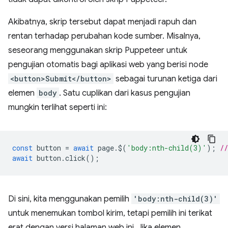
Akibatnya, skrip tersebut dapat menjadi rapuh dan
rentan terhadap perubahan kode sumber. Misalnya,
seseorang menggunakan skrip Puppeteer untuk
pengujian otomatis bagi aplikasi web yang berisi node
<button>Submit</button>
sebagai turunan ketiga dari
elemen
body
. Satu cuplikan dari kasus pengujian
mungkin terlihat seperti ini:
const
button
=
await
page
.
$
(
'body:nth-child(3)'
);
/
await
button
.
click
();
Di sini, kita menggunakan pemilih
'body:nth-child(3)'
untuk menemukan tombol kirim, tetapi pemilih ini terikat
erat dengan versi halaman web ini. Jika elemen