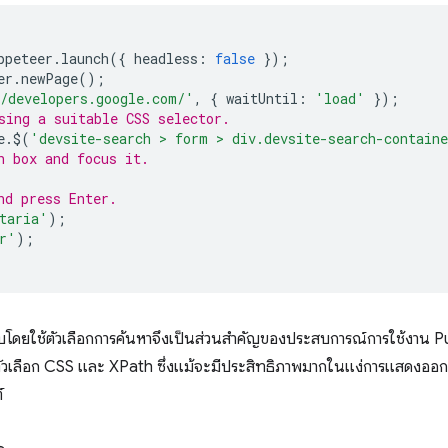
ppeteer
.
launch
({
headless
:
false
});
er
.
newPage
();
/developers.google.com/'
,
{
waitUntil
:
'load'
});
sing a suitable CSS selector.
e
.
$
(
'devsite-search > form > div.devsite-search-contain
h box and focus it.
nd press Enter.
taria'
);
r'
);
กอบโดยใช้ตัวเลือกการค้นหาจึงเป็นส่วนสําคัญของประสบการณ์การใช้งาน Pu
ัวเลือก CSS และ XPath ซึ่งแม้จะมีประสิทธิภาพมากในแง่การแสดงออก แ
์