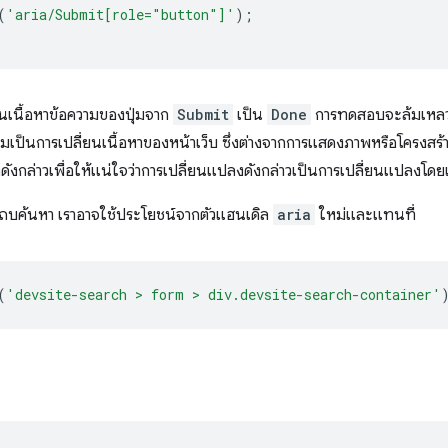
(
'aria/Submit[role="button"]'
);
นเนื้อหาข้อความของปุ่มจาก
Submit
เป็น
Done
การทดสอบจะล้มเหลวอีกค
่อปุ่มเป็นการเปลี่ยนเนื้อหาของหน้าเว็บ ซึ่งต่างจากการแสดงภาพหรือโค
งดังกล่าวเพื่อให้แน่ใจว่าการเปลี่ยนแปลงดังกล่าวเป็นการเปลี่ยนแปลงโด
ีแถบค้นหา เราอาจใช้ประโยชน์จากตัวแฮนเดิล
aria
ใหม่และแทนที่
(
'devsite-search > form > div.devsite-search-container'