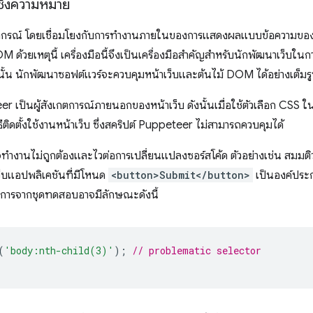
เชิงความหมาย
ยากรณ์ โดยเชื่อมโยงกับการทำงานภายในของการแสดงผลแบบข้อความของต
 ด้วยเหตุนี้ เครื่องมือนี้จึงเป็นเครื่องมือสําคัญสําหรับนักพัฒนาเว็บในก
ั้น นักพัฒนาซอฟต์แวร์จะควบคุมหน้าเว็บและต้นไม้ DOM ได้อย่างเต็ม
 เป็นผู้สังเกตการณ์ภายนอกของหน้าเว็บ ดังนั้นเมื่อใช้ตัวเลือก CSS ในบ
วิธีติดตั้งใช้งานหน้าเว็บ ซึ่งสคริปต์ Puppeteer ไม่สามารถควบคุมได้
จทำงานไม่ถูกต้องและไวต่อการเปลี่ยนแปลงซอร์สโค้ด ตัวอย่างเช่น สมมติว
็บแอปพลิเคชันที่มีโหนด
<button>Submit</button>
เป็นองค์ประก
ายการจากชุดทดสอบอาจมีลักษณะดังนี้
(
'body:nth-child(3)'
);
// problematic selector