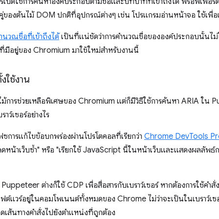
งการเปิดใช้การค้นหาองค์ประกอบตามชื่อและบทบาทที่เข้าถึงได้ พร็อพเพอร์ตี้
นคู่ของต้นไม้ DOM ปกติที่อุปกรณ์ต่างๆ เช่น โปรแกรมอ่านหน้าจอ ใช้เพื่
านวณชื่อที่เข้าถึงได้
เป็นที่แน่ชัดว่าการคํานวณชื่อขององค์ประกอบนั้นไม่ใช่
ที่มีอยู่ของ Chromium มาใช้ใหม่สําหรับงานนี้
้งใช้งาน
ไม้การช่วยเหลือพิเศษของ Chromium แต่ก็มีวิธีใช้การค้นหา ARIA ใน Pu
าว์เซอร์อย่างไร
ฟซการแก้ไขข้อบกพร่องผ่านโปรโตคอลที่เรียกว่า
Chrome DevTools Pr
ดหน้าเว็บซ้ำ" หรือ "เรียกใช้ JavaScript นี้ในหน้าเว็บและแสดงผลลัพธ์กลั
uppeteer ต่างก็ใช้ CDP เพื่อสื่อสารกับเบราว์เซอร์ หากต้องการใช้คําสั
ซอฟต์แวร์อยู่ในคอมโพเนนต์ทั้งหมดของ Chrome ไม่ว่าจะเป็นในเบราว์
เส้นทางคำสั่งไปยังตำแหน่งที่ถูกต้อง