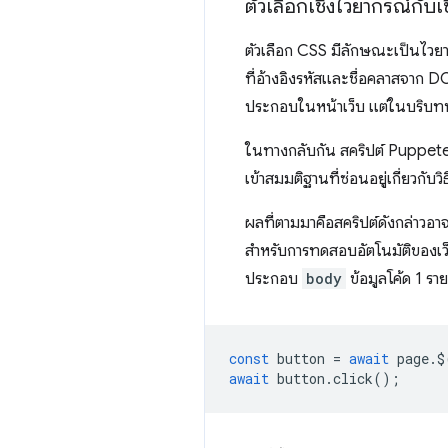
ตัวเลือกเชิงไวยากรณ์กับ
ตัวเลือก CSS มีลักษณะเป็นไว
ที่อ้างอิงรหัสและชื่อคลาสจาก DOM
ประกอบในหน้าเว็บ แต่ในบริบทน
ในทางกลับกัน สคริปต์ Puppeteer
เข้าสมมติฐานที่ซ่อนอยู่เกี่ยวกับ
ผลที่ตามมาคือสคริปต์ดังกล่าวอา
สำหรับการทดสอบอัตโนมัติของเว
ประกอบ
body
ข้อมูลโค้ด 1 ร
const
button
=
await
page
.
$
await
button
.
click
();