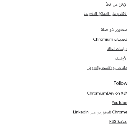
الإبلاغ عن خطأ
الاطّلاع على المشاكل المفتوحة
محتوى ذو صلة
تحديثات Chromium
دراسات الحالة
الأرشيف
ملفات البودكاست والعروض
Follow
@ChromiumDev on X
YouTube
Chrome للمطوّرين على LinkedIn
خلاصة RSS