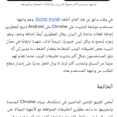
واجهة مستخدم أكثر شمولاً للتثبيت، والحالات المصغرة والموسّعة
في وقت سابق من هذا العام، أطلقنا
Richer Install
، وهو واجهة
مستخدم موسّعة للتثبيت على Chrome على Android تتيح للمطوّرين
إضافة لقطات شاشة إلى البيان. يمكن للمطوّرين أيضًا إضافة وصف، وهو
إجراء يُنصح به ولكن ليس ضروريًا. نتيجةً لذلك، شهدنا ارتفاعًا في معدّل
تثبيت بعض تطبيقات الويب المتقدّمة بمقدار الضعف، ما يشير إلى أنّه
يثق المستخدمون بشكلٍ أكبر بتثبيت تطبيقات الويب عندما نقدّم لهم
مزيدًا من السياق وتجارب أكثر ثراءً. لا يزال العمل جاريًا على إصدار سطح
المكتب من واجهة المستخدم هذه.
الخاتمة
أمضى الفريق العامين الماضيين في استكشاف ميزات Chrome الجديدة
وتجريبها، ما ساعد مطوّري التطبيقات المتوافقة مع الأجهزة الجوّالة على
الويب في تحسين التطبيقات واستخدامها، كما ساعد المستخدمين في