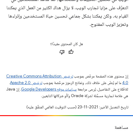
التعرّف على مزايا تجارب الويب. لا يزال هناك الكثير من العمل الذي يمكننا
القيام به، ولكن يمكننا بشكل جماعي تحسين حياة المستخدمين وإثراءها
وتعزيز الويب المفتوح.
هل كان المحتوى مفيدًا؟
إنّ محتوى هذه الصفحة مرخّص بموجب
ترخيص Creative Commons Attribution
4.0‏
ما لم يُنصّ على خلاف ذلك، ونماذج الرموز مرخّصة بموجب
ترخيص Apache 2.0‏
.
للاطّلاع على التفاصيل، يُرجى مراجعة
سياسات موقع Google Developers‏
. إنّ Java
هي علامة تجارية مسجَّلة لشركة Oracle و/أو شركائها التابعين.
تاريخ التعديل الأخير: 2021-11-23 (حسب التوقيت العالمي المتفَّق عليه)
مساهمة