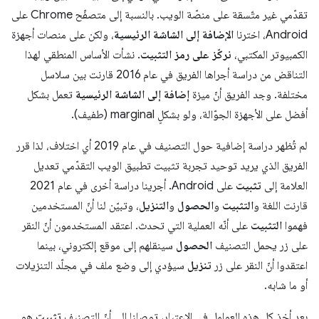
تقدّمي غير متّسقة على منصّة الويب. بالنسبة إلى متصفّح Chrome على
Android، اخترنا
الإضافة إلى الشاشة الرئيسية
، ولكن على منصات أجهزة
الكمبيوتر المكتبي،
نركّز على رمز التثبيت
. نشأت الأساس المنطقي لهذا
التناقض من دراسة أجراها الفريق في عام 2016 قارنت بين سلاسل
مختلفة. وجد الفريق أنّ ميزة
إضافة إلى الشاشة الرئيسية
تعمل بشكل
أفضل على الأجهزة الجوّالة، ولو بشكلٍ marginal (طفيف).
لم تُظهر دراسة إضافية حول التصنيف في عام 2019 أي اختلاف، لذا قرر
الفريق الذي يريد توحيد تجربة تثبيت تطبيق الويب التقدّمي تعديل
العلامة إلى
تثبيت
على Android. أجرينا دراسة أخرى في عام 2021
قارنت اللغة و
التثبيت
و
الحصول
و
التنزيل
، وتبيّن لنا أنّ المستخدمين
فهموا
التثبيت
على أنّه العملية التي تحدث. اعتقد المستخدمون أنّ النقر
على زر يحمل التصنيف
الحصول
سينقلهم إلى موقع إلكتروني، بينما
اعتقدوا أنّ النقر على زر
تنزيل
سيؤدي إلى وضع ملف في مجلّد التنزيلات
أو ما شابه.
بعد أخذ كل هذه العوامل في الاعتبار، توصلنا إلى أنّ التصنيف
تثبيت
هو