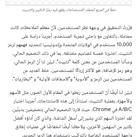
خطأ في المربع المتعدّد الاستخدامات يظهر فيه رمزَا التكبير والتثبيت
قرّرتُ التحقيق في وجهة نظر المستخدمين، لأنّ معظم الملاحظات كانت
مجاملة. بالتعاون مع باحثي تجربة المستخدم، أجرينا دراسة على
10,000 مستخدم في الولايات المتحدة وإندونيسيا لتحديد فهمهم لرمز
التثبيت. اختبرنا خمسة تصاميم مختلفة، بما في ذلك التصميم الحالي،
وسألنا المستخدمين عن معنى كلمة "تثبيت". تبيّن لنا أنّ الرمز الحالي،
وهو رمز الإضافة، هو الأكثر إرباكًا للمستخدمين. خلط العديد من
المستخدمين بين الرمز و "الأدوية" و"الاسعافات الأولية" و "البطاريات".
تبيّن لنا أيضًا أنّ المستخدمين ربطوا في المقام الأول الصور، مثل الأسهم
والأجهزة، بعملية التثبيت. استنادًا إلى هذه الاستنتاجات، أجرينا اختبار
A/B/C في Chrome، حيث قارنا التصميم الحالي بتصميمَين بديلَين.
لقد اخترنا السهم الذي يشير إلى أسفل الشاشة، والذي كان أداؤه أفضل
بكثير من السهمَين الآخرَين. ولاحظنا أيضًا انخفاضًا في عمليات إغلاق
واجهة المستخدم الخاصة بالتركيب باستخدام هذا الرمز الجديد.