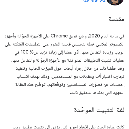
مقدمة
في بداية العام 2020، وضع فريق Chrome على الأجهزة الجوّالة وأجهزة
الكمبيوتر المكتبي خطة لتحسين قابلية العثور على التطبيقات المُثبَّتة على
الويب وزيادة التفاعل معها. أدّى عملنا إلى زيادة تزيد عن% 100 في
عمليات تثبيت التطبيقات المتوافقة مع الأجهزة الجوّالة والتفاعل معها.
وقد حقّقنا ذلك من خلال إجراء أبحاث حول الميزات الحالية وتنفيذ
تجارب اختبار أ/ب ومقابلات مع المستخدمين، وذلك بهدف اكتساب
إحصاءات عن تصوّرات المستخدمين وتوقّعاتهم. توضّح هذه المقالة
الجهود التي بذلناها لتحقيق ذلك.
لغة التثبيت الموحّدة
كانت عبارة الحث على اتّخاذ إجراء التي تؤدي إلى تثبيت تطبيق ويب