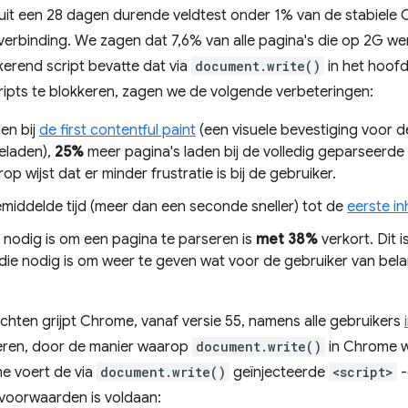
it een 28 dagen durende veldtest onder 1% van de stabiele 
verbinding. We zagen dat 7,6% van alle pagina's die op 2G we
kerend script bevatte dat via
document.write()
in het hoof
ripts te blokkeren, zagen we de volgende verbeteringen:
en bij
de first contentful paint
(een visuele bevestiging voor d
eladen),
25%
meer pagina's laden bij de volledig geparseerde
p wijst dat er minder frustratie is bij de gebruiker.
iddelde tijd (meer dan een seconde sneller) tot de
eerste in
 nodig is om een ​​pagina te parseren is
met 38%
verkort. Dit i
 die nodig is om weer te geven wat voor de gebruiker van bela
hten grijpt Chrome, vanaf versie 55, namens alle gebruikers
teren, door de manier waarop
document.write()
in Chrome w
e voert de via
document.write()
geïnjecteerde
<script>
-
voorwaarden is voldaan: