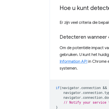
Hoe u kunt detecte
Er zijn veel criteria die b
Detecteren wanneer e
Om de potentiële impact van
gebruiken. U kunt het huid
Information API
in Chrome e
systemen.
if
(
navigator
.
connection
navigator
.
connection
.
ty
navigator
.
connection
.
do
// Notify your service 
}