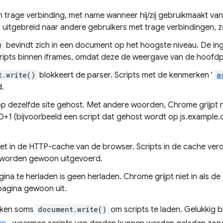
n trage verbinding, met name wanneer hij/zij gebruikmaakt va
k uitgebreid naar andere gebruikers met trage verbindingen, zo
)
bevindt zich in een document op het hoogste niveau. De ing
ipts binnen iframes, omdat deze de weergave van de hoofdpa
t.write()
blokkeert de parser. Scripts met de kenmerken '
a
d.
op dezelfde site gehost. Met andere woorden, Chrome grijpt n
1 (bijvoorbeeld een script dat gehost wordt op js.example
niet in de HTTP-cache van de browser. Scripts in de cache ve
 worden gewoon uitgevoerd.
na te herladen is geen herladen. Chrome grijpt niet in als de
 pagina gewoon uit.
iken soms
document.write()
om scripts te laden. Gelukkig