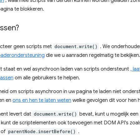
en
, waarmee scripts van derden kunnen worden geladen zon
agina te blokkeren.
ossen?
jecteer geen scripts met
document.write()
. We onderhoude
loaderondersteuning
die we u aanraden regelmatig te bekijken
ijst staat en wel asynchroon laden van scripts ondersteunt
, la
passen
om alle gebruikers te helpen.
heid om scripts asynchroon in uw pagina te laden niet onderst
en en
ons en hen te laten weten
welke gevolgen dit voor hen h
ent levert dat
document.write()
bevat, kunt u mogelijk een
U kunt de scriptelementen ook toevoegen met DOM API's zoal
of
parentNode.insertBefore()
.