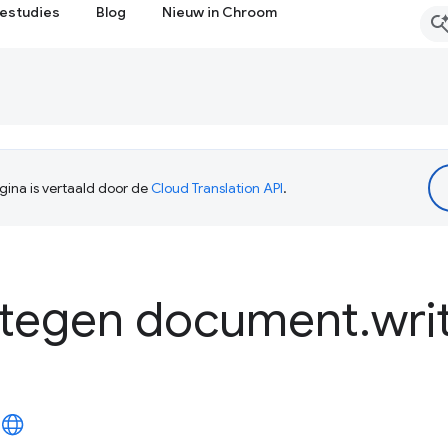
estudies
Blog
Nieuw in Chroom
ina is vertaald door de
Cloud Translation API
.
n tegen document
.
wri