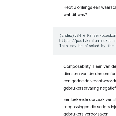
Hebt u onlangs een waarsch
wat dit was?
(
index
)
:34
A
Parser-blocki
https://paul.kinlan.me/ad-i
This
may
be
blocked
by
the
Composability is een van de
diensten van derden om fan
een gedeelde verantwoordelij
gebruikerservaring negatie
Een bekende oorzaak van sl
toepassingen die scripts in
gebruikers veroorzaken.