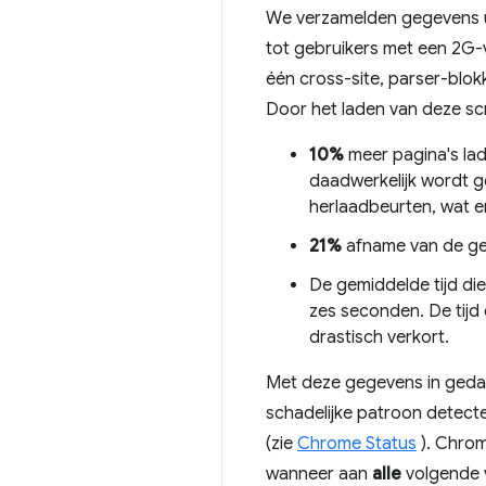
We verzamelden gegevens u
tot gebruikers met een 2G-
één cross-site, parser-blok
Door het laden van deze sc
10%
meer pagina's lad
daadwerkelijk wordt g
herlaadbeurten, wat ero
21%
afname van de gem
De gemiddelde tijd die
zes seconden. De tijd
drastisch verkort.
Met deze gegevens in gedac
schadelijke patroon detec
(zie
Chrome Status
). Chrom
wanneer aan
alle
volgende 