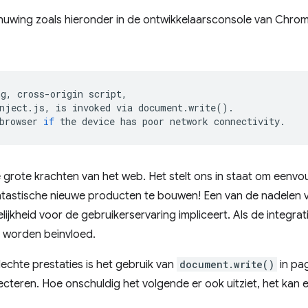
uwing zoals hieronder in de ontwikkelaarsconsole van Chrome
ng,
cross-origin
script,

nject.js,
is
invoked
via
document.write
()
.

browser
if
the
device
has
poor
network
 grote krachten van het web. Het stelt ons in staat om eenvo
tastische nieuwe producten te bouwen! Een van de nadelen va
kheid voor de gebruikerservaring impliceert. Als de integratie
f worden beïnvloed.
echte prestaties is het gebruik van
document.write()
in pag
jecteren. Hoe onschuldig het volgende er ook uitziet, het kan