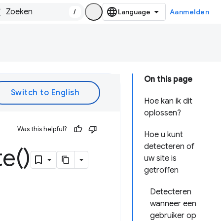
/
Aanmelden
On this page
Hoe kan ik dit
oplossen?
Was this helpful?
Hoe u kunt
detecteren of
te(
)
uw site is
getroffen
Detecteren
wanneer een
gebruiker op