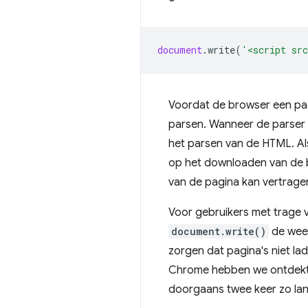
document
.
write
(
'<script sr
Voordat de browser een p
parsen. Wanneer de parser e
het parsen van de HTML. Als
op het downloaden van de b
van de pagina kan vertrage
Voor gebruikers met trage 
document.write()
de weer
zorgen dat pagina's niet la
Chrome hebben we ontdekt d
doorgaans twee keer zo lan