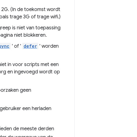
n 2G. (In de toekomst wordt
als trage 3G of trage wifi.)
reep is niet van toepassing
gina niet blokkeren.
sync
' of '
defer
' worden
iet in voor scripts met een
.org en ingevoegd wordt op
roorzaken geen
 gebruiker een herladen
 bieden de meeste derden