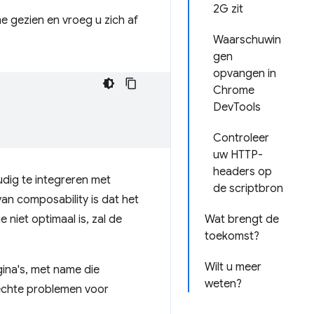
2G zit
 gezien en vroeg u zich af
Waarschuwin
gen
opvangen in
Chrome
DevTools
Controleer
uw HTTP-
headers op
udig te integreren met
de scriptbron
n composability is dat het
 niet optimaal is, zal de
Wat brengt de
toekomst?
Wilt u meer
ina's, met name die
weten?
 echte problemen voor