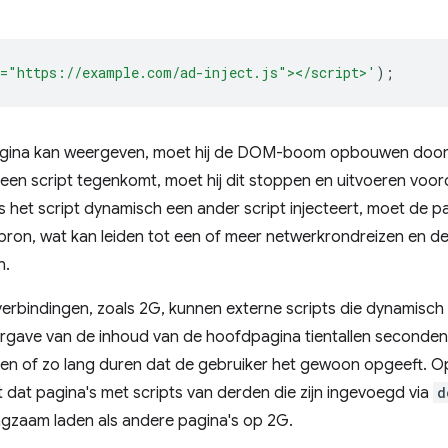
c="https://example.com/ad-inject.js"></script>'
);
agina kan weergeven, moet hij de DOM-boom opbouwen doo
en script tegenkomt, moet hij dit stoppen en uitvoeren voor
 het script dynamisch een ander script injecteert, moet de 
ron, wat kan leiden tot een of meer netwerkrondreizen en de 
n.
verbindingen, zoals 2G, kunnen externe scripts die dynamisc
gave van de inhoud van de hoofdpagina tientallen seconden 
den of zo lang duren dat de gebruiker het gewoon opgeeft. Op
at pagina's met scripts van derden die zijn ingevoegd via
d
gzaam laden als andere pagina's op 2G.