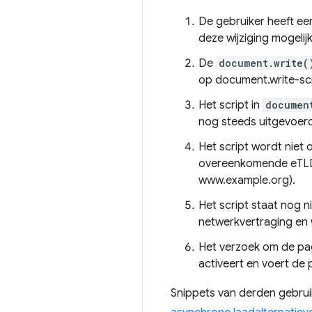
De gebruiker heeft ee
deze wijziging mogelij
De
document.write(
op document.write-scr
Het script in
documen
nog steeds uitgevoer
Het script wordt niet 
overeenkomende eTLD+
www.example.org).
Het script staat nog 
netwerkvertraging en
Het verzoek om de pagi
activeert en voert de
Snippets van derden gebru