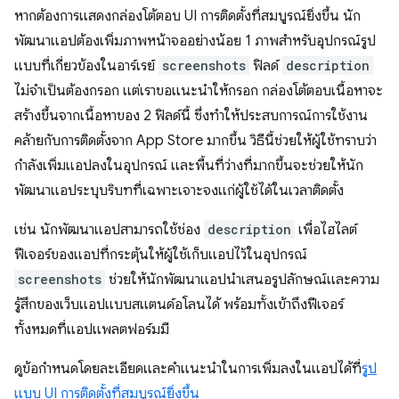
หากต้องการแสดงกล่องโต้ตอบ UI การติดตั้งที่สมบูรณ์ยิ่งขึ้น นัก
พัฒนาแอปต้องเพิ่มภาพหน้าจออย่างน้อย 1 ภาพสำหรับอุปกรณ์รูป
แบบที่เกี่ยวข้องในอาร์เรย์
screenshots
ฟิลด์
description
ไม่จำเป็นต้องกรอก แต่เราขอแนะนำให้กรอก กล่องโต้ตอบเนื้อหาจะ
สร้างขึ้นจากเนื้อหาของ 2 ฟิลด์นี้ ซึ่งทำให้ประสบการณ์การใช้งาน
คล้ายกับการติดตั้งจาก App Store มากขึ้น วิธีนี้ช่วยให้ผู้ใช้ทราบว่า
กำลังเพิ่มแอปลงในอุปกรณ์ และพื้นที่ว่างที่มากขึ้นจะช่วยให้นัก
พัฒนาแอประบุบริบทที่เฉพาะเจาะจงแก่ผู้ใช้ได้ในเวลาติดตั้ง
เช่น นักพัฒนาแอปสามารถใช้ช่อง
description
เพื่อไฮไลต์
ฟีเจอร์ของแอปที่กระตุ้นให้ผู้ใช้เก็บแอปไว้ในอุปกรณ์
screenshots
ช่วยให้นักพัฒนาแอปนำเสนอรูปลักษณ์และความ
รู้สึกของเว็บแอปแบบสแตนด์อโลนได้ พร้อมทั้งเข้าถึงฟีเจอร์
ทั้งหมดที่แอปแพลตฟอร์มมี
ดูข้อกำหนดโดยละเอียดและคำแนะนำในการเพิ่มลงในแอปได้ที่
รูป
แบบ UI การติดตั้งที่สมบูรณ์ยิ่งขึ้น