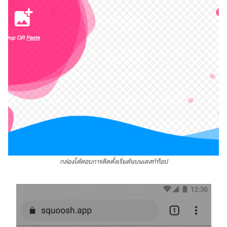
กล่องโต้ตอบการติดตั้งเริ่มต้นบนเดสก์ท็อป