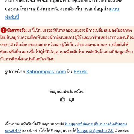
ตามที่คาดไว้ไหม หรือมีข้อมูลเฉพาะที่คุณต้องนำไปใช้กับแนวคิด
ของคุณไหม หากมีคำถามหรือความคิดเห็น กรอกข้อมูลใน
แบบ
ฟอร์มนี้
ข้อควรระวัง:
UI นี้เป็น UI เวอร์ชันทดลองและอาจมีการเปลี่ยนแปลงในอนาคต
โดยขึ้นอยู่กับความคิดเห็นของนักพัฒนาแอป ผู้ใช้ และพาร์ทเนอร์ เราวางแผนที่จะ
ขยาย UI เพื่อจัดการความคาดหวังของผู้ใช้เกี่ยวกับความหมายของการติดตั้งให้
ชัดเจนยิ่งขึ้น และเพื่อให้ผู้ใช้มีสัญญาณเพิ่มเติมในการตัดสินใจอย่างมีข้อมูลเกี่ยว
กับการติดตั้งแอปพลิเคชันหนึ่งๆ
รูปภาพโดย
Kaboompics .com
ใน
Pexels
ข้อมูลนี้มีประโยชน์ไหม
เนื้อหาของหน้าเว็บนี้ได้รับอนุญาตภายใต้
ใบอนุญาตที่ต้องระบุที่มาของครีเอทีฟคอม
มอนส์ 4.0
และตัวอย่างโค้ดได้รับอนุญาตภายใต้
ใบอนุญาต Apache 2.0
เว้นแต่จะ