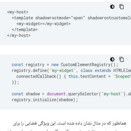
<my-host>

  <template shadowrootmode="open" shadowrootcustomele
    <my-widget></my-widget>

  </template>

const
registry
=
new
CustomElementRegistry
();
registry
.
define
(
'my-widget'
,
class
extends
HTMLEle
connectedCallback
()
{
this
.
textContent
=
'Scoped
});
const
shadow
=
document
.
querySelector
(
'my-host'
).
s
registry
.
initialize
(
shadow
);
همانطور که در مثال نشان داده شده است، این ویژگی فضایی را برای