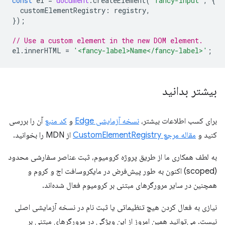
const
el
=
document
.
createElement
(
'fancy-input'
,
{
customElementRegistry
:
registry
,
});
// Use a custom element in the new DOM element.
el
.
innerHTML
=
'<fancy-label>Name</fancy-label>'
;
بیشتر بدانید
برای کسب اطلاعات بیشتر،
نسخه آزمایشی Edge
و
کد منبع
آن را بررسی
کنید و
مقاله مرجع CustomElementRegistry
از MDN را بخوانید.
به لطف همکاری ما از طریق پروژه کرومیوم، ثبت عناصر سفارشی محدود
(scoped) اکنون به طور پیش‌فرض در مایکروسافت اج و کروم و
همچنین در سایر مرورگرهای مبتنی بر کرومیوم فعال شده‌اند.
نیازی به فعال کردن هیچ تنظیماتی یا ثبت نام در نسخه آزمایشی اصلی
نیست. می‌توانید همین امروز از این ویژگی در مرورگرهای مبتنی بر