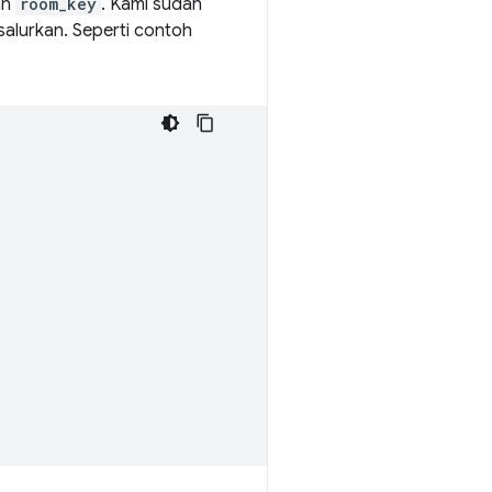
an
room_key
. Kami sudah
alurkan. Seperti contoh