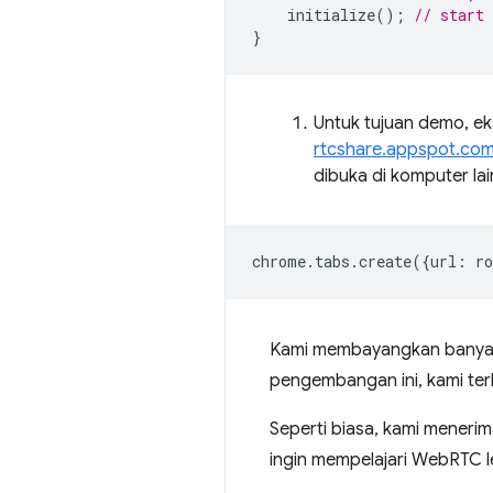
initialize
();
// start 
}
Untuk tujuan demo, ek
rtcshare.appspot.co
dibuka di komputer lai
chrome
.
tabs
.
create
({
url
:
r
Kami membayangkan banyak 
pengembangan ini, kami ter
Seperti biasa, kami meneri
ingin mempelajari WebRTC leb