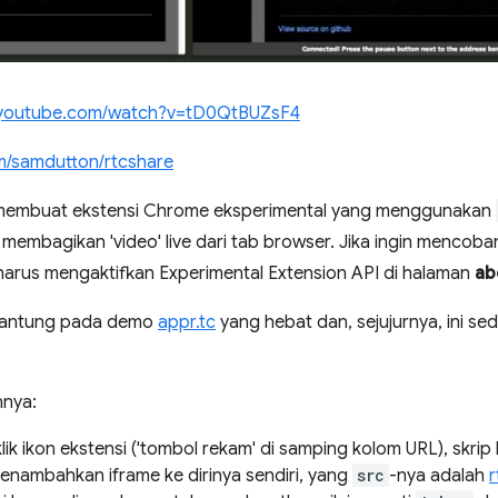
youtube.com/watch?v=tD0QtBUZsF4
m/samdutton/rtcshare
 membuat ekstensi Chrome eksperimental yang menggunakan
membagikan 'video' live dari tab browser. Jika ingin menco
harus mengaktifkan Experimental Extension API di halaman
ab
rgantung pada demo
appr.tc
yang hebat dan, sejujurnya, ini sedi
nnya:
 ikon ekstensi ('tombol rekam' di samping kolom URL), skrip 
nambahkan iframe ke dirinya sendiri, yang
src
-nya adalah