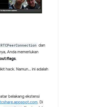
RTCPeerConnection
dan
banya, Anda memerlukan
out:flags
.
kit hack. Namun... ini adalah
latar belakang ekstensi
rtcshare.appspot.com
. Di