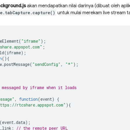
ckground.js
akan mendapatkan nilai darinya (dibuat oleh apl
e.tabCapture.capture()
untuk mulai merekam live stream ta
eElement
(
"iframe"
);
share.appspot.com"
;
ld
(
iframe
);
n
(){
w
.
postMessage
(
"sendConfig"
,
"*"
);
 messaged by iframe when it loads
ssage"
,
function
(
event
)
{
ttps://rtcshare.appspot.com"
){
(
event
.
data
);
_link
;
// the remote peer URL