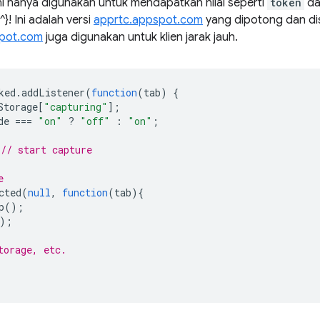
 ini hanya digunakan untuk mendapatkan nilai seperti
token
d
^}! Ini adalah versi
apprtc.appspot.com
yang dipotong dan dis
spot.com
juga digunakan untuk klien jarak jauh.
ked
.
addListener
(
function
(
tab
)
{
Storage
[
"capturing"
];
de
===
"on"
?
"off"
:
"on"
;
// start capture
e
cted
(
null
,
function
(
tab
){
p
();
);
torage, etc.