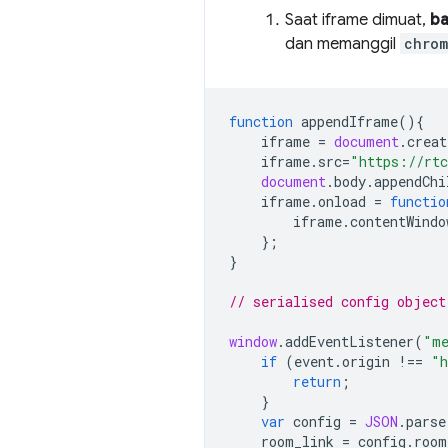
Saat iframe dimuat,
ba
dan memanggil
chrom
function
appendIframe
(){
iframe
=
document
.
creat
iframe
.
src
=
"https://rtc
document
.
body
.
appendChi
iframe
.
onload
=
functio
iframe
.
contentWindo
};
}
// serialised config object
window
.
addEventListener
(
"me
if
(
event
.
origin
!==
"h
return
;
}
var
config
=
JSON
.
parse
room_link
=
config
.
room