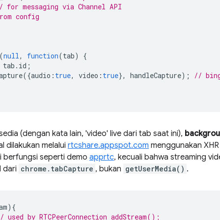
/ for messaging via Channel API
rom config
(
null
,
function
(
tab
)
{
tab
.
id
;
apture
({
audio
:
true
,
video
:
true
},
handleCapture
);
// bin
edia (dengan kata lain, 'video' live dari tab saat ini),
backgrou
al dilakukan melalui
rtcshare.appspot.com
menggunakan XHR
ni berfungsi seperti demo
apprtc
, kecuali bahwa streaming vi
l dari
chrome.tabCapture
, bukan
getUserMedia()
.
am
){
// used by RTCPeerConnection addStream();