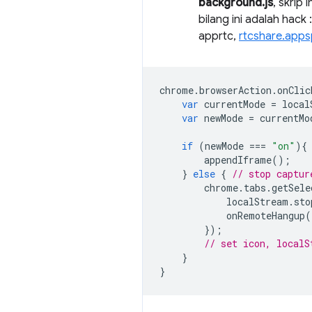
background.js
, skrip
bilang ini adalah hack :
apprtc,
rtcshare.app
chrome
.
browserAction
.
onClic
var
currentMode
=
local
var
newMode
=
currentMo
if
(
newMode
===
"on"
){
appendIframe
();
}
else
{
// stop captur
chrome
.
tabs
.
getSele
localStream
.
sto
onRemoteHangup
(
});
// set icon, localS
}
}