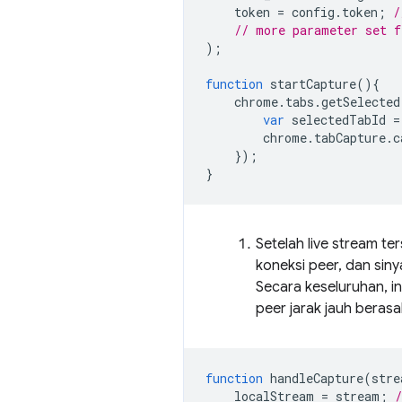
token
=
config
.
token
;
/
// more parameter set f
);
function
startCapture
(){
chrome
.
tabs
.
getSelected
var
selectedTabId
=
chrome
.
tabCapture
.
c
});
}
Setelah live stream ters
koneksi peer, dan siny
Secara keseluruhan, i
peer jarak jauh berasa
function
handleCapture
(
stre
localStream
=
stream
;