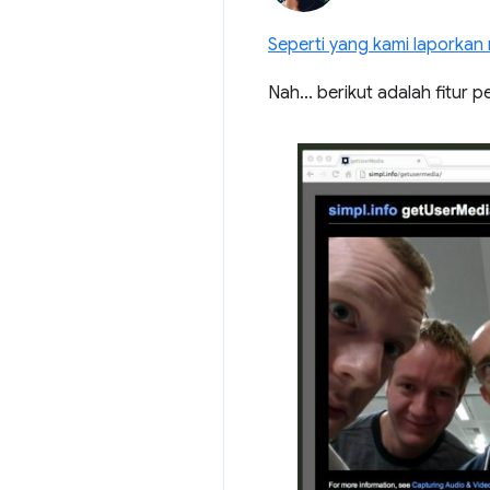
Seperti yang kami laporkan 
Nah... berikut adalah fitur