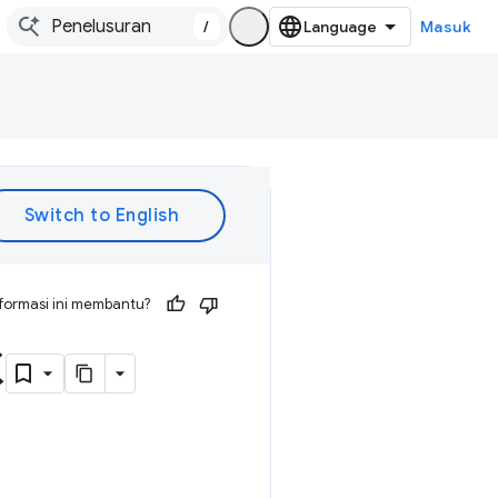
/
Masuk
formasi ini membantu?
C