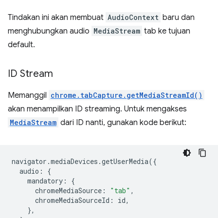
Tindakan ini akan membuat
AudioContext
baru dan
menghubungkan audio
MediaStream
tab ke tujuan
default.
ID Stream
Memanggil
chrome.tabCapture.getMediaStreamId()
akan menampilkan ID streaming. Untuk mengakses
MediaStream
dari ID nanti, gunakan kode berikut:
navigator
.
mediaDevices
.
getUserMedia
({
audio
:
{
mandatory
:
{
chromeMediaSource
:
"tab"
,
chromeMediaSourceId
:
id
,
},