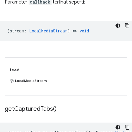
Parameter
callback
terlihat seperti:
(
stream
:
LocalMediaStream
) =>
void
feed
LocalMediaStream
get
Captured
Tabs(
)