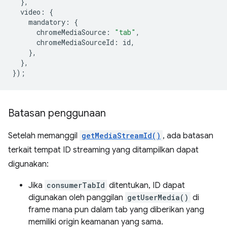
},
video
:
{
mandatory
:
{
chromeMediaSource
:
"tab"
,
chromeMediaSourceId
:
id
,
},
},
});
Batasan penggunaan
Setelah memanggil
getMediaStreamId()
, ada batasan
terkait tempat ID streaming yang ditampilkan dapat
digunakan:
Jika
consumerTabId
ditentukan, ID dapat
digunakan oleh panggilan
getUserMedia()
di
frame mana pun dalam tab yang diberikan yang
memiliki origin keamanan yang sama.