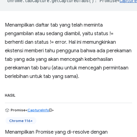
chrome
.
tabCapture
.
getCapturedTabs
()
:
Promise<
Capture
Menampilkan daftar tab yang telah meminta
pengambilan atau sedang diambil, yaitu status !=
berhenti dan status != error. Hal ini memungkinkan
ekstensi memberi tahu pengguna bahwa ada perekaman
tab yang ada yang akan mencegah keberhasilan
perekaman tab baru (atau untuk mencegah permintaan
berlebihan untuk tab yang sama).
HASIL
Promise<
CaptureInfo
[]>
Chrome 116+
Menampilkan Promise yang di-resolve dengan