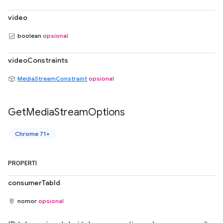
video
boolean
opsional
videoConstraints
MediaStreamConstraint
opsional
Get
Media
Stream
Options
Chrome 71+
PROPERTI
consumerTabId
nomor
opsional