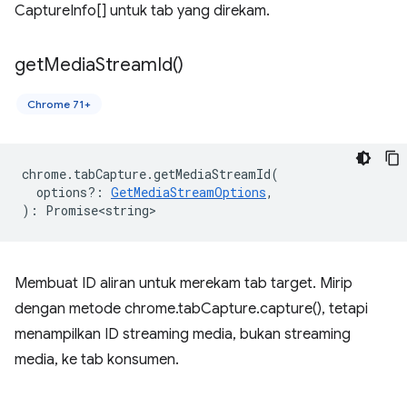
CaptureInfo[] untuk tab yang direkam.
get
Media
Stream
Id(
)
Chrome 71+
chrome
.
tabCapture
.
getMediaStreamId
(
options?
:
GetMediaStreamOptions
,
)
:
Promise<string>
Membuat ID aliran untuk merekam tab target. Mirip
dengan metode chrome.tabCapture.capture(), tetapi
menampilkan ID streaming media, bukan streaming
media, ke tab konsumen.