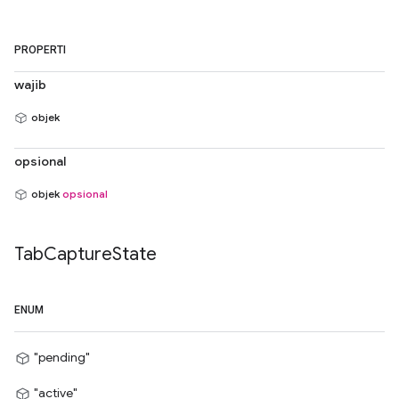
PROPERTI
wajib
objek
opsional
objek
opsional
Tab
Capture
State
ENUM
"pending"
"active"