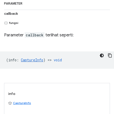
PARAMETER
callback
fungsi
Parameter
callback
terlihat seperti:
(
info
:
CaptureInfo
) =>
void
info
CaptureInfo