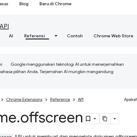
asus
Blog
Baru di Chrome
API
AI
Referensi
Contoh
Chrome Web Store
Google menggunakan teknologi AI untuk menerjemahkan
bahasa pilihan Anda. Terjemahan AI mungkin mengandung
Chrome Extensions
Reference
API
Apakah
me
.
offscreen
creen