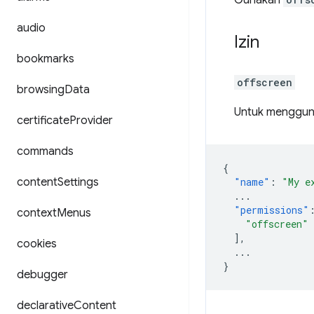
Gunakan
audio
Izin
bookmarks
offscreen
browsing
Data
Untuk mengguna
certificate
Provider
commands
{
content
Settings
"name"
:
"My e
...
"permissions"
context
Menus
"offscreen"
],
cookies
...
}
debugger
declarative
Content