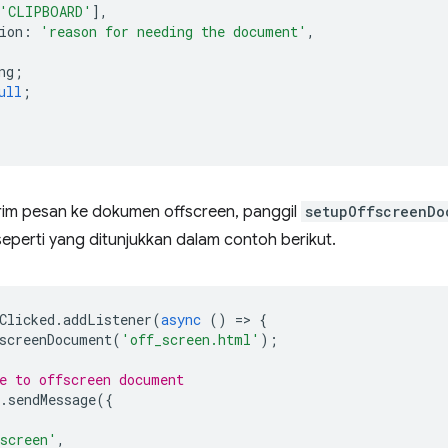
'CLIPBOARD'
],
ion
:
'reason for needing the document'
,
ng
;
ull
;
im pesan ke dokumen offscreen, panggil
setupOffscreenDo
eperti yang ditunjukkan dalam contoh berikut.
Clicked
.
addListener
(
async
()
=
>
{
screenDocument
(
'off_screen.html'
);
e to offscreen document
.
sendMessage
({
,
screen'
,