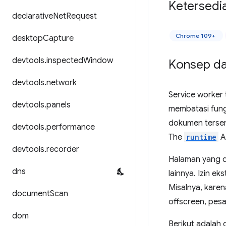
Ketersedi
declarative
Net
Request
Chrome 109+
desktop
Capture
devtools
.
inspected
Window
Konsep d
devtools
.
network
Service worker 
devtools
.
panels
membatasi fung
dokumen terse
devtools
.
performance
The
runtime
A
devtools
.
recorder
Halaman yang d
dns
lainnya. Izin e
Misalnya, kare
document
Scan
offscreen, pes
dom
Berikut adalah 