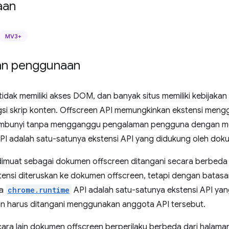
aan
MV3+
an penggunaan
tidak memiliki akses DOM, dan banyak situs memiliki kebijak
si skrip konten. Offscreen API memungkinkan ekstensi me
mbunyi tanpa mengganggu pengalaman pengguna dengan mem
PI adalah satu-satunya ekstensi API yang didukung oleh dok
imuat sebagai dokumen offscreen ditangani secara berbeda d
kstensi diteruskan ke dokumen offscreen, tetapi dengan batas
na
chrome.runtime
API adalah satu-satunya ekstensi API ya
an harus ditangani menggunakan anggota API tersebut.
cara lain dokumen offscreen berperilaku berbeda dari halama