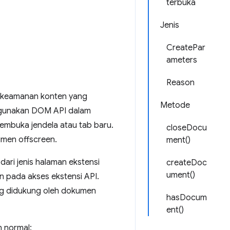
terbuka
Jenis
CreatePar
ameters
Reason
an keamanan konten yang
Metode
nggunakan DOM API dalam
buka jendela atau tab baru.
closeDocu
umen offscreen.
ment()
ari jenis halaman ekstensi
createDoc
ument()
an pada akses ekstensi API.
ng didukung oleh dokumen
hasDocum
ent()
n normal: