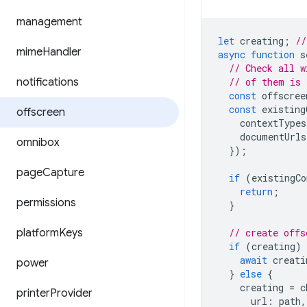
management
let
creating
;
//
mime
Handler
async
function
s
// Check all w
notifications
// of them is 
const
offscree
const
existing
offscreen
contextTypes
documentUrls
omnibox
});
page
Capture
if
(
existingCo
return
;
permissions
}
platform
Keys
// create offs
if
(
creating
)
await
creati
power
}
else
{
creating
=
c
printer
Provider
url
:
path
,