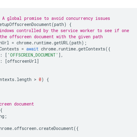
 A global promise to avoid concurrency issues
etupOffscreenDocument
(
path
)
{
indows controlled by the service worker to see if one
the offscreen document with the given path
nUrl
=
chrome
.
runtime
.
getURL
(
path
);
Contexts
=
await
chrome
.
runtime
.
getContexts
({
:
[
'OFFSCREEN_DOCUMENT'
],
:
[
offscreenUrl
]
ntexts
.
length
 > 
0
)
{
creen document
{
ng
;
hrome
.
offscreen
.
createDocument
({