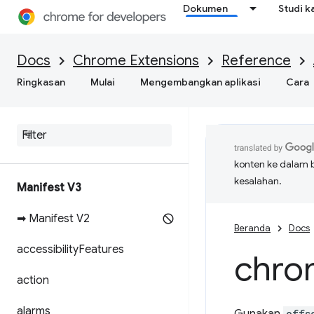
Dokumen
Studi k
Docs
Chrome Extensions
Reference
Ringkasan
Mulai
Mengembangkan aplikasi
Cara
konten ke dalam 
kesalahan.
Manifest V3
➡ Manifest V2
Beranda
Docs
accessibility
Features
chro
action
alarms
offs