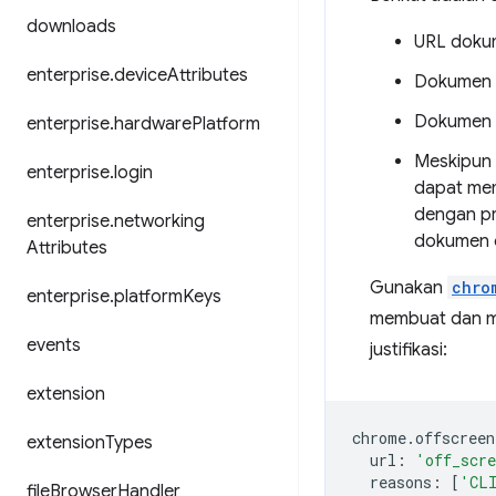
downloads
URL dokum
enterprise
.
device
Attributes
Dokumen o
Dokumen o
enterprise
.
hardware
Platform
Meskipun 
enterprise
.
login
dapat mem
dengan pr
enterprise
.
networking
dokumen o
Attributes
Gunakan
chro
enterprise
.
platform
Keys
membuat dan m
events
justifikasi:
extension
chrome
.
offscreen
extension
Types
url
:
'off_scr
reasons
:
[
'CL
file
Browser
Handler