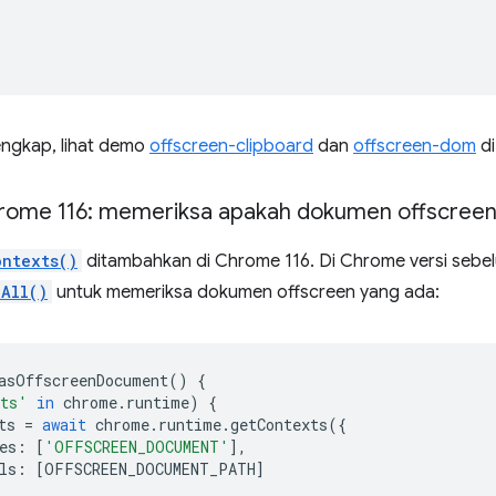
engkap, lihat demo
offscreen-clipboard
dan
offscreen-dom
di
ome 116: memeriksa apakah dokumen offscreen
ontexts()
ditambahkan di Chrome 116. Di Chrome versi sebe
hAll()
untuk memeriksa dokumen offscreen yang ada:
asOffscreenDocument
()
{
xts'
in
chrome
.
runtime
)
{
ts
=
await
chrome
.
runtime
.
getContexts
({
es
:
[
'OFFSCREEN_DOCUMENT'
],
ls
:
[
OFFSCREEN_DOCUMENT_PATH
]