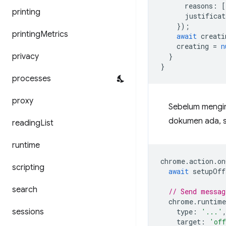
reasons
:
[
printing
justificat
});
printing
Metrics
await
creati
creating
=
n
privacy
}
}
processes
proxy
Sebelum mengir
dokumen ada, s
reading
List
runtime
chrome
.
action
.
on
scripting
await
setupOff
search
// Send messag
chrome
.
runtime
sessions
type
:
'...'
target
:
'off