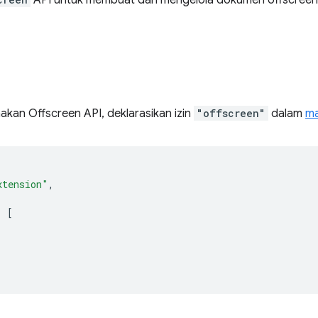
API untuk membuat dan mengelola dokumen offscreen
kan Offscreen API, deklarasikan izin
"offscreen"
dalam
ma
xtension"
,
:
[