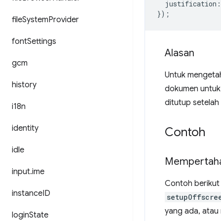
justification
:
});
file
System
Provider
font
Settings
Alasan
gcm
Untuk mengetahu
history
dokumen untuk
ditutup setelah
i18n
identity
Contoh
idle
Mempertahan
input
.
ime
Contoh berikut
instance
ID
setupOffscre
yang ada, atau
login
State