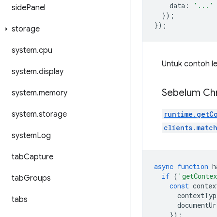
data
:
'...'
side
Panel
});
});
storage
system
.
cpu
Untuk contoh l
system
.
display
Sebelum Chr
system
.
memory
system
.
storage
runtime.getC
clients.matc
system
Log
tab
Capture
async
function
h
if
(
'getConte
tab
Groups
const
contex
contextTyp
tabs
documentUr
});