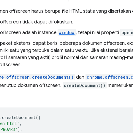
en offscreen harus berupa file HTML statis yang disertakan 
ffscreen tidak dapat difokuskan.
ffscreen adalah instance
window
, tetapi nilai properti
open
paket ekstensi dapat berisi beberapa dokumen offscreen, eks
iliki satu yang terbuka dalam satu waktu. Jika ekstensi berja
ofil samaran yang aktif, profil normal dan samaran masing-ma
ffscreen.
me.offscreen.createDocument()
dan
chrome.offscreen.
enutup dokumen offscreen.
createDocument()
memerluka
.
createDocument
({
een.html'
,
IPBOARD'
],