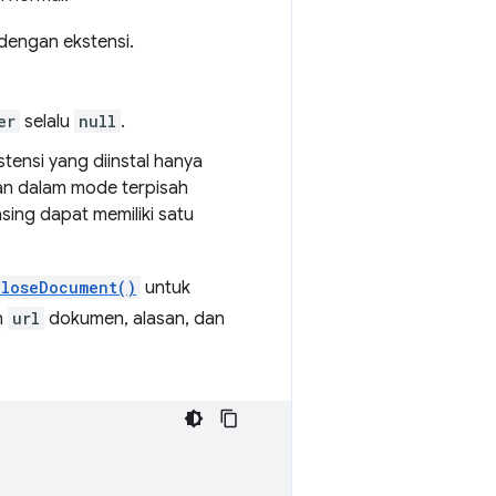
dengan ekstensi.
er
selalu
null
.
tensi yang diinstal hanya
lan dalam mode terpisah
sing dapat memiliki satu
closeDocument()
untuk
n
url
dokumen, alasan, dan