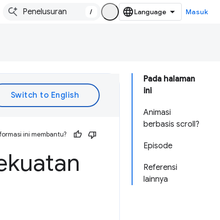
/
Masuk
Pada halaman
ini
Animasi
berbasis scroll?
formasi ini membantu?
Episode
ekuatan
Referensi
lainnya