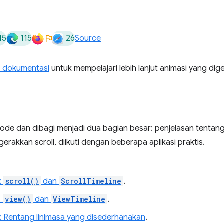
15
115
26
Source
 dokumentasi
untuk mempelajari lebih lanjut animasi yang dige
episode dan dibagi menjadi dua bagian besar: penjelasan tentan
rakkan scroll, diikuti dengan beberapa aplikasi praktis.
:
scroll()
dan
ScrollTimeline
.
:
view()
dan
ViewTimeline
.
i: Rentang linimasa yang disederhanakan
.