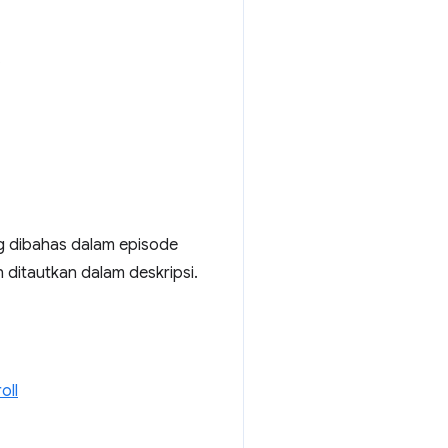
.
g dibahas dalam episode
 ditautkan dalam deskripsi.
oll