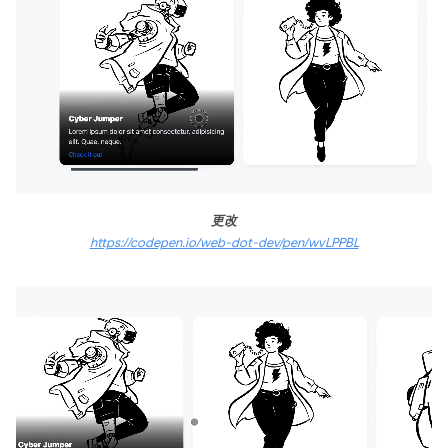
更改
https://codepen.io/web-dot-dev/pen/wvLPPBL