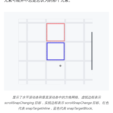
元素可能并不总是您认为的那个元素。
显示了水平滚动条和垂直滚动条中的方格网格。虚线边框表示
scrollSnapChanging 目标，实线边框表示 scrollSnapChange 目标。红色
代表 snapTargetInline，蓝色代表 snapTargetBlock。