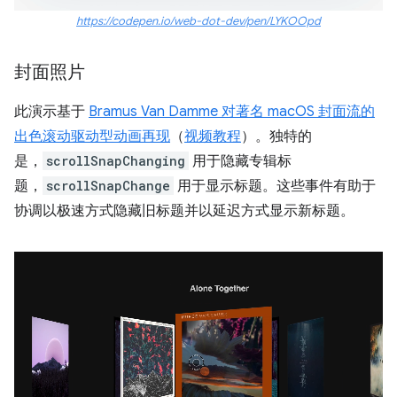
https://codepen.io/web-dot-dev/pen/LYKOOpd
封面照片
此演示基于
Bramus Van Damme 对著名 macOS 封面流的
出色滚动驱动型动画再现
（
视频教程
）。独特的
是，
scrollSnapChanging
用于隐藏专辑标
题，
scrollSnapChange
用于显示标题。这些事件有助于
协调以极速方式隐藏旧标题并以延迟方式显示新标题。