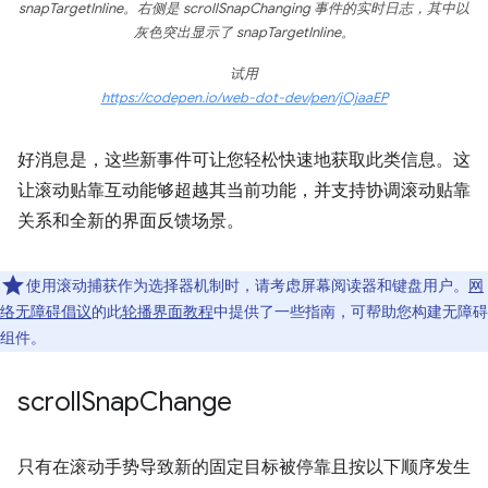
snapTargetInline。右侧是 scrollSnapChanging 事件的实时日志，其中以
灰色突出显示了 snapTargetInline。
试用
https://codepen.io/web-dot-dev/pen/jOjaaEP
好消息是，这些新事件可让您轻松快速地获取此类信息。这
让滚动贴靠互动能够超越其当前功能，并支持协调滚动贴靠
关系和全新的界面反馈场景。
使用滚动捕获作为选择器机制时，请考虑屏幕阅读器和键盘用户。
网
络无障碍倡议
的此
轮播界面教程
中提供了一些指南，可帮助您构建无障碍
组件。
scroll
Snap
Change
只有在滚动手势导致新的固定目标被停靠且按以下顺序发生