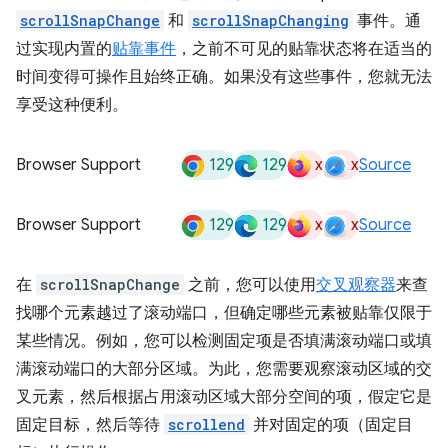
scrollSnapChange
和
scrollSnapChanging
事件。通
过实现内置的
贴靠事件
，之前不可见的贴靠状态将在适当的
时间变得可操作且始终正确。如果没有这些事件，您就无法
享受这种便利。
129
129
x
x
Browser Support
Source
129
129
x
x
Browser Support
Source
在
scrollSnapChange
之前，您可以使用
交叉观察器
来查
找哪个元素越过了滚动端口，但确定哪些元素被贴靠仅限于
某些情况。例如，您可以检测固定项是否填满滚动端口或填
满滚动端口的大部分区域。为此，您需要观察滚动区域的交
叉元素，然后根据占用滚动区域大部分空间的项，假定它是
固定目标，然后等待
scrollend
并对固定的项（固定目