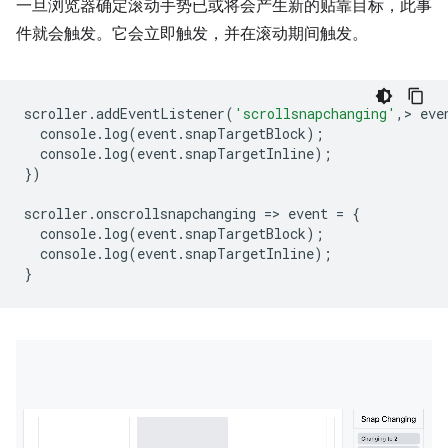
一旦浏览器确定滚动手势已或将会产生新的贴靠目标，此事
件就会触发。它会立即触发，并在滚动期间触发。
scroller
.
addEventListener
(
'scrollsnapchanging'
,
>
eve
console
.
log
(
event
.
snapTargetBlock
);
console
.
log
(
event
.
snapTargetInline
);
})
scroller
.
onscrollsnapchanging
=
>
event
=
{
console
.
log
(
event
.
snapTargetBlock
);
console
.
log
(
event
.
snapTargetInl
ine
);
}