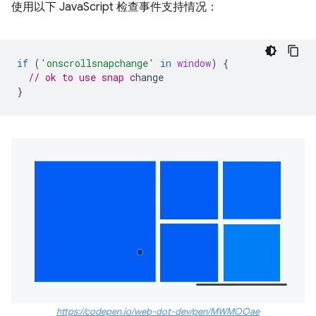
使用以下 JavaScript 检查事件支持情况：
if
(
'onscrollsnapchange'
in
window
)
{
// ok to use snap c
}
https://codepen.io/web-dot-dev/pen/MWMOOae