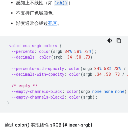
感知上不线性（如
lch()
）
不支持广色域颜色。
渐变通常会经过
死区
。
.
valid-css-srgb-colors
{
--percents
:
color
(
srgb
34
%
58
%
73
%
);
--decimals
:
color
(
srgb
.34
.58
.73
);
--percents-with-opacity
:
color
(
srgb
34
%
58
%
73
%
/
--decimals-with-opacity
:
color
(
srgb
.34
.58
.73
/
/* empty */
--empty-channels-black
:
color
(
srgb
none
none
none
)
--empty-channels-black2
:
color
(
srgb
);
}
通过
color(
) 实现线性 s
RGB {#linear-srgb}