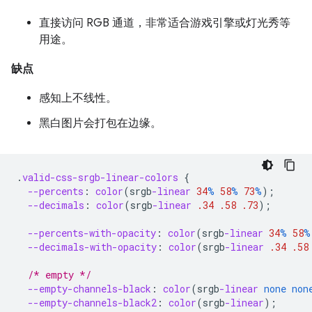
直接访问 RGB 通道，非常适合游戏引擎或灯光秀等
用途。
缺点
感知上不线性。
黑白图片会打包在边缘。
.
valid-css-srgb-linear-colors
{
--percents
:
color
(
srgb
-linear
34
%
58
%
73
%
);
--decimals
:
color
(
srgb
-linear
.34
.58
.73
);
--percents-with-opacity
:
color
(
srgb
-linear
34
%
58
%
--decimals-with-opacity
:
color
(
srgb
-linear
.34
.58
/* empty */
--empty-channels-black
:
color
(
srgb
-linear
none
non
--empty-channels-black2
:
color
(
srgb
-linear
);