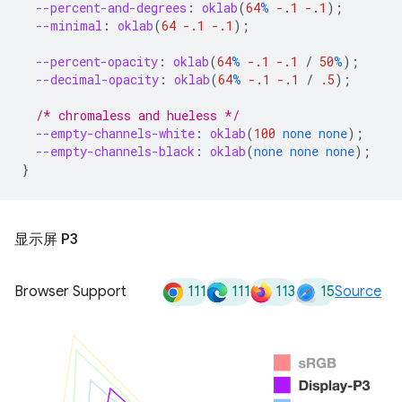
--percent-and-degrees
:
oklab
(
64
%
-.1
-.1
);
--minimal
:
oklab
(
64
-.1
-.1
);
--percent-opacity
:
oklab
(
64
%
-.1
-.1
/
50
%
);
--decimal-opacity
:
oklab
(
64
%
-.1
-.1
/
.5
);
/* chromaless and hueless */
--empty-channels-white
:
oklab
(
100
none
none
);
--empty-channels-black
:
oklab
(
none
none
none
);
}
显示屏 P3
111
111
113
15
Browser Support
Source