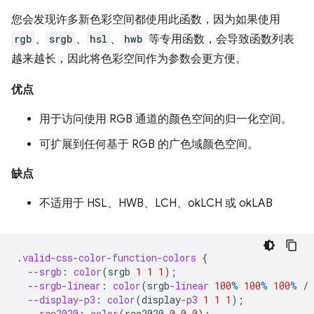
您会发现许多新色彩空间都使用此函数，因为如果使用
rgb
、
srgb
、
hsl
、
hwb
等专用函数，会导致函数列表
越来越长，因此将色彩空间作为参数会更方便。
优点
用于访问使用 RGB 通道的颜色空间的归一化空间。
可扩展到任何基于 RGB 的广色域颜色空间。
缺点
不适用于 HSL、HWB、LCH、okLCH 或 okLAB
.
valid-css-color-function-colors
{
--srgb
:
color
(
srgb
1
1
1
);
--srgb-linear
:
color
(
srgb
-linear
100
%
100
%
100
%
/
--display-p3
:
color
(
display
-p3
1
1
1
);
--rec2020
:
color
(
rec2020
0
0
0
);