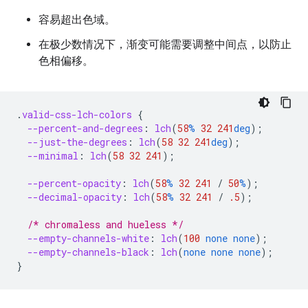
容易超出色域。
在极少数情况下，渐变可能需要调整中间点，以防止
色相偏移。
.
valid-css-lch-colors
{
--percent-and-degrees
:
lch
(
58
%
32
241
deg
);
--just-the-degrees
:
lch
(
58
32
241
deg
);
--minimal
:
lch
(
58
32
241
);
--percent-opacity
:
lch
(
58
%
32
241
/
50
%
);
--decimal-opacity
:
lch
(
58
%
32
241
/
.5
);
/* chromaless and hueless */
--empty-channels-white
:
lch
(
100
none
none
);
--empty-channels-black
:
lch
(
none
none
none
);
}