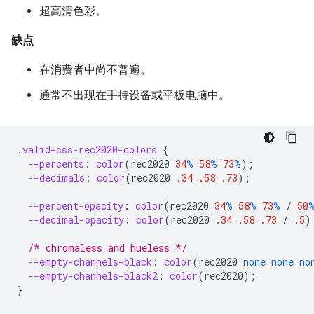
超高清色彩。
缺点
在消费者中尚不普遍。
通常不出现在手持设备或平板电脑中。
.
valid-css-rec2020-colors
{
--percents
:
color
(
rec2020
34
%
58
%
73
%
);
--decimals
:
color
(
rec2020
.34
.58
.73
);
--percent-opacity
:
color
(
rec2020
34
%
58
%
73
%
/
50
--decimal-opacity
:
color
(
rec2020
.34
.58
.73
/
.5
)
/* chromaless and hueless */
--empty-channels-black
:
color
(
rec2020
none
none
no
--empty-channels-black2
:
color
(
rec2020
);
}