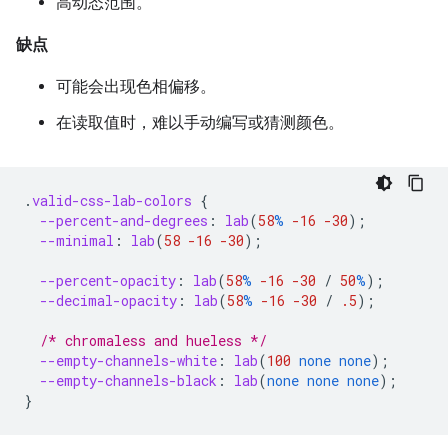
高动态范围。
缺点
可能会出现色相偏移。
在读取值时，难以手动编写或猜测颜色。
.
valid-css-lab-colors
{
--percent-and-degrees
:
lab
(
58
%
-16
-30
);
--minimal
:
lab
(
58
-16
-30
);
--percent-opacity
:
lab
(
58
%
-16
-30
/
50
%
);
--decimal-opacity
:
lab
(
58
%
-16
-30
/
.5
);
/* chromaless and hueless */
--empty-channels-white
:
lab
(
100
none
none
);
--empty-channels-black
:
lab
(
none
none
none
);
}