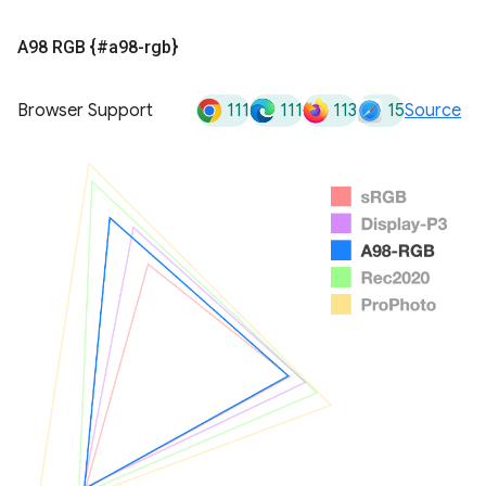
A98 RGB {#a98-rgb}
111
111
113
15
Browser Support
Source