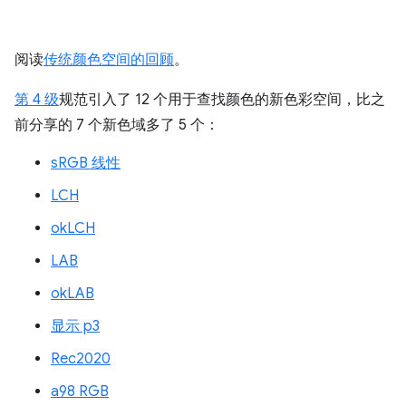
阅读
传统颜色空间的回顾
。
第 4 级
规范引入了 12 个用于查找颜色的新色彩空间，比之
前分享的 7 个新色域多了 5 个：
sRGB 线性
LCH
okLCH
LAB
okLAB
显示 p3
Rec2020
a98 RGB