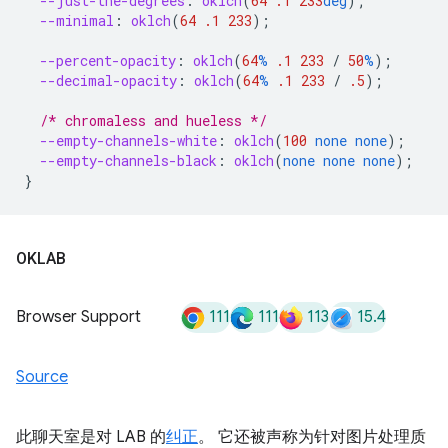
--just-the-degrees
:
oklch
(
64
.1
233
deg
);
--minimal
:
oklch
(
64
.1
233
);
--percent-opacity
:
oklch
(
64
%
.1
233
/
50
%
);
--decimal-opacity
:
oklch
(
64
%
.1
233
/
.5
);
/* chromaless and hueless */
--empty-channels-white
:
oklch
(
100
none
none
);
--empty-channels-black
:
oklch
(
none
none
none
);
}
OKLAB
111
111
113
15.4
Browser Support
Source
此聊天室是对 LAB 的
纠正
。 它还被声称为针对图片处理质