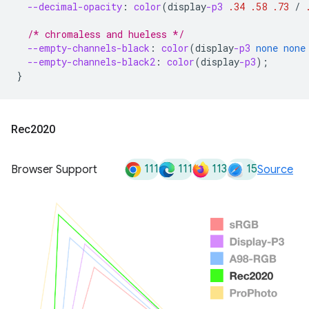
--decimal-opacity
:
color
(
display
-p3
.34
.58
.73
/
/* chromaless and hueless */
--empty-channels-black
:
color
(
display
-p3
none
none
--empty-channels-black2
:
color
(
display
-p3
);
}
Rec2020
111
111
113
15
Browser Support
Source