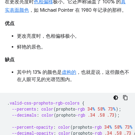
在更改亮度时
色相偏移
极小。它还声称涵盖了 100% 的
真
实表面颜色
，如 Michael Pointer 在 1980 年记录的那样。
优点
更改亮度时，色相偏移极小。
鲜艳的原色。
缺点
其中约 13% 的颜色是
虚构的
，也就是说，这些颜色不
在人眼可见的光谱范围内。
.
valid-css-prophoto-rgb-colors
{
--percents
:
color
(
prophoto
-rgb
34
%
58
%
73
%
);
--decimals
:
color
(
prophoto
-rgb
.34
.58
.73
);
--percent-opacity
:
color
(
prophoto
-rgb
34
%
58
%
73
%
--decimal-opacity
:
color
(
prophoto
-rgb
.34
.58
.73