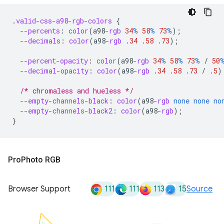
.
valid-css-a98-rgb-colors
{
--percents
:
color
(
a98
-rgb
34
%
58
%
73
%
);
--decimals
:
color
(
a98
-rgb
.34
.58
.73
);
--percent-opacity
:
color
(
a98
-rgb
34
%
58
%
73
%
/
50
--decimal-opacity
:
color
(
a98
-rgb
.34
.58
.73
/
.5
)
/* chromaless and hueless */
--empty-channels-black
:
color
(
a98
-rgb
none
none
no
--empty-channels-black2
:
color
(
a98
-rgb
);
}
Pro
Photo RGB
111
111
113
15
Browser Support
Source