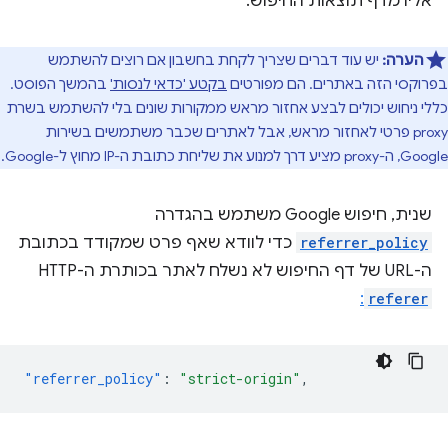
אליו מדף תוצאות החיפוש.
הערה:
יש עוד דברים שצריך לקחת בחשבון אם רוצים להשתמש
בפרוקסי הזה באתרים. הם מפורטים
בקטע 'כדאי לנסות'
בהמשך הפוסט.
כללי ניחוש יכולים לבצע אחזור מראש ממקורות שונים בלי להשתמש בשרת
proxy פרטי לאחזור מראש, אבל לאתרים שכבר משתמשים בשירות
Google, ה-proxy מציע דרך למנוע את שליחת כתובת ה-IP מחוץ ל-Google.
שנית, חיפוש Google משתמש בהגדרה
referrer_policy
כדי לוודא שאף פרט שמקודד בכתובת
ה-URL של דף החיפוש לא נשלח לאתר בכותרת ה-HTTP‏
:
referer
"referrer_policy"
:
"strict-origin"
,