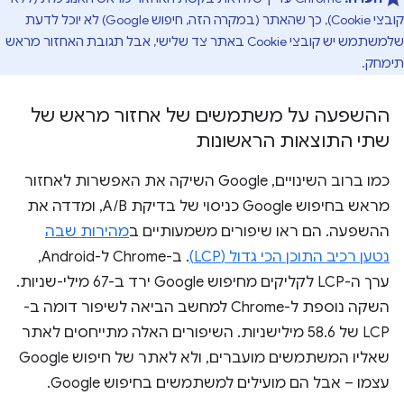
קובצי Cookie), כך שהאתר (במקרה הזה, חיפוש Google) לא יוכל לדעת
שלמשתמש יש קובצי Cookie באתר צד שלישי, אבל תגובת האחזור מראש
תימחק.
ההשפעה על משתמשים של אחזור מראש של
שתי התוצאות הראשונות
כמו ברוב השינויים, Google השיקה את האפשרות לאחזור
מראש בחיפוש Google כניסוי של בדיקת A/B, ומדדה את
ההשפעה. הם ראו שיפורים משמעותיים ב
מהירות שבה
נטען רכיב התוכן הכי גדול (LCP)
. ב-Chrome ל-Android,
ערך ה-LCP לקליקים מחיפוש Google ירד ב-67 מילי-שניות.
השקה נוספת ל-Chrome למחשב הביאה לשיפור דומה ב-
LCP של 58.6 מילישניות. השיפורים האלה מתייחסים לאתר
שאליו המשתמשים מועברים, ולא לאתר של חיפוש Google
עצמו – אבל הם מועילים למשתמשים בחיפוש Google.