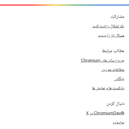
مشارکت
یک اشکال را ثبت کنید
مسائل باز را ببینید
مطالب مرتبط
به‌روزرسانی‌های Chromium
مطالعات موردی
بایگانی
پادکست ها و نمایش ها
دنبال کردن
@ChromiumDev در X
یوتیوب