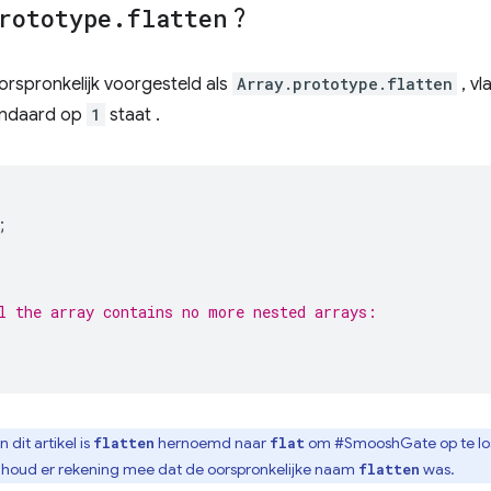
rototype
.
flatten
?
orspronkelijk voorgesteld als
Array.prototype.flatten
, vl
tandaard op
1
staat .
;
l the array contains no more nested arrays:
 dit artikel is
hernoemd naar
om #SmooshGate op te los
flatten
flat
 houd er rekening mee dat de oorspronkelijke naam
was.
flatten