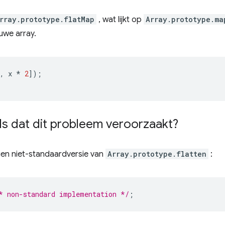
rray.prototype.flatMap
, wat lijkt op
Array.prototype.ma
euwe array.
,
x
*
2
]);
ls dat dit probleem veroorzaakt?
gen niet-standaardversie van
Array.prototype.flatten
:
* non-standard implementation */
;