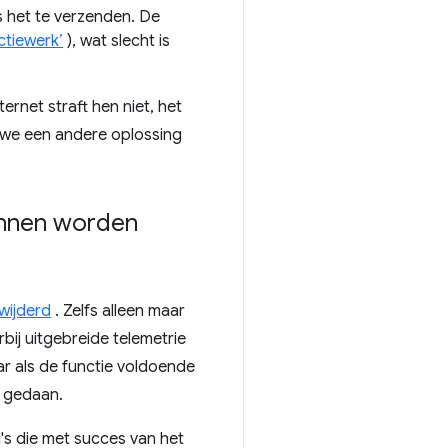
s het te verzenden. De
ctiewerk’
), wat slecht is
rnet straft hen niet, het
n we een andere oplossing
kunnen worden
wijderd
. Zelfs alleen maar
rbij uitgebreide telemetrie
ar als de functie voldoende
n gedaan.
I's die met succes van het