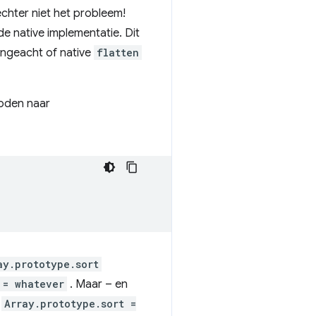
chter niet het probleem!
e native implementatie. Dit
ongeacht of native
flatten
hoden naar
ay.prototype.sort
 = whatever
. Maar – en
d
Array.prototype.sort =