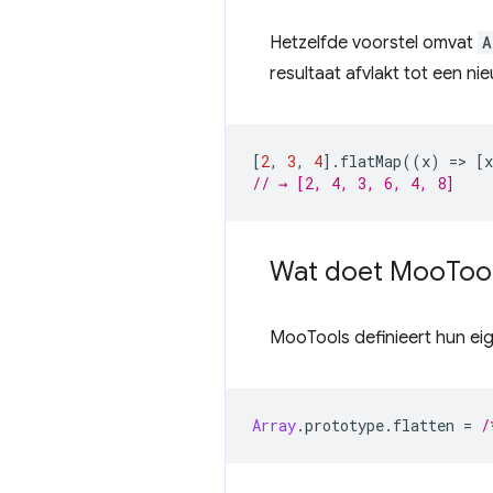
Hetzelfde voorstel omvat
A
resultaat afvlakt tot een ni
[
2
,
3
,
4
].
flatMap
((
x
)
=
>
[
x
// → [2, 4, 3, 6, 4, 8]
Wat doet Moo
Too
MooTools definieert hun ei
Array
.
prototype
.
flatten
=
/