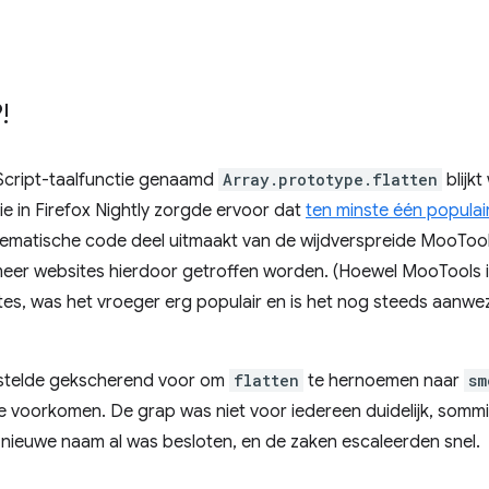
!
cript-taalfunctie genaamd
Array.prototype.flatten
blijkt
e in Firefox Nightly zorgde ervoor dat
ten minste één populai
lematische code deel uitmaakt van de wijdverspreide MooTools
 meer websites hierdoor getroffen worden. (Hoewel MooTools 
es, was het vroeger erg populair en is het nog steeds aanwez
 stelde gekscherend voor om
flatten
te hernoemen naar
sm
te voorkomen. De grap was niet voor iedereen duidelijk, so
 nieuwe naam al was besloten, en de zaken escaleerden snel.