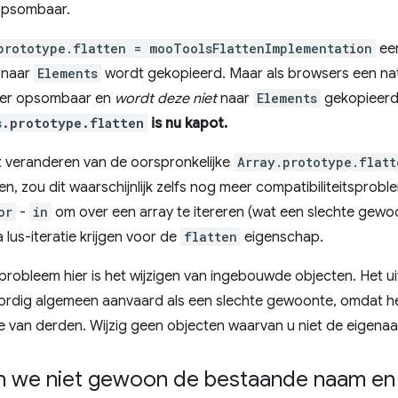
t-opsombaar.
prototype.flatten = mooToolsFlattenImplementation
ee
r naar
Elements
wordt gekopieerd. Maar als browsers een nat
meer opsombaar en
wordt deze niet
naar
Elements
gekopieer
s.prototype.flatten
is nu kapot.
et veranderen van de oorspronkelijke
Array.prototype.flatt
en, zou dit waarschijnlijk zelfs nog meer compatibiliteitsprob
or
-
in
om over een array te itereren (wat een slechte gewoo
 lus-iteratie krijgen voor de
flatten
eigenschap.
robleem hier is het wijzigen van ingebouwde objecten. Het ui
dig algemeen aanvaard als een slechte gewoonte, omdat het 
 van derden. Wijzig geen objecten waarvan u niet de eigenaa
we niet gewoon de bestaande naam en 