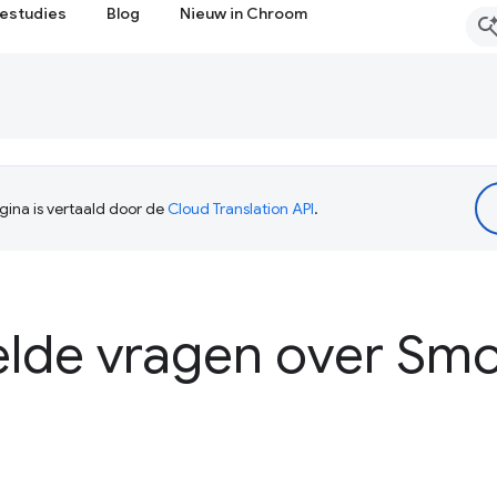
estudies
Blog
Nieuw in Chroom
ina is vertaald door de
Cloud Translation API
.
elde vragen over Sm