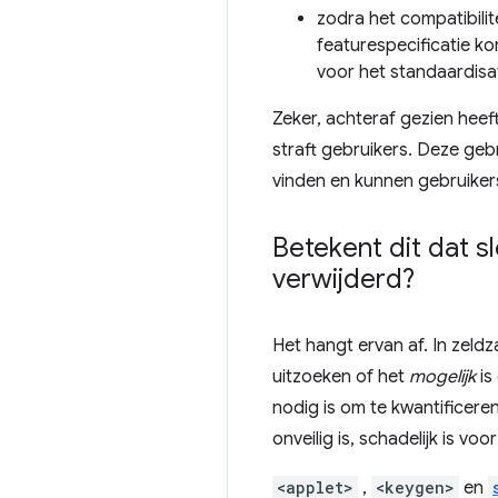
zodra het compatibili
featurespecificatie ko
voor het standaardisa
Zeker, achteraf gezien heef
straft gebruikers. Deze geb
vinden en kunnen gebruikers
Betekent dit dat s
verwijderd?
Het hangt ervan af. In zeld
uitzoeken of het
mogelijk
is
nodig is om te kwantificere
onveilig is, schadelijk is v
<applet>
,
<keygen>
en