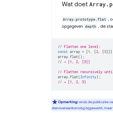
Wat doet
Array
.
p
Array.prototype.flat
, o
opgegeven
depth
, die s
// Flatten one level:
const
array
=
[
1
,
[
2
,
[
3
]]]
array
.
flat
();
// → [1, 2, [3]]
// Flatten recursively unti
array
.
flat
(
Infinity
);
// → [1, 2, 3]
Opmerking:
sinds de publicatie van
dienovereenkomstig bijgewerkt, maar