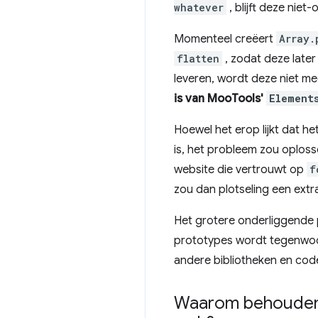
whatever
, blijft deze nie
Momenteel creëert
Array.
flatten
, zodat deze late
leveren, wordt deze niet 
is van MooTools'
Element
Hoewel het erop lijkt dat h
is, het probleem zou oploss
website die vertrouwt op
f
zou dan plotseling een extra
Het grotere onderliggende p
prototypes wordt tegenwoor
andere bibliotheken en code
Waarom behouden 