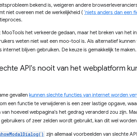
teitsprobleem bekend is, weigeren andere browserleverancier
mt niet overeen met de werkelijkheid (
‘niets anders dan een fi
tieproces.
t MooTools het verkeerde gedaan, maar het breken van het inte
ruikers weten niet wat een moo-tool is. Als alternatief kunne
 internet blijven gebruiken. De keuze is gemakkelijk te maken.
lechte API's nooit van het webplatform 
zame gevallen
kunnen slechte functies van internet worden ver
 om een ​​functie te verwijderen is een zeer lastige opgave, waa
n van hoeveel webpagina's het gedrag veranderd zou zijn. Ma
oor gebruikers of zeer zelden wordt gebruikt, kan dit wel worde
showModalDialog()
zijn allemaal voorbeelden van slechte AP