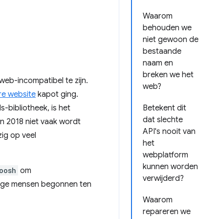
Waarom
behouden we
niet gewoon de
bestaande
naam en
breken we het
 web-incompatibel te zijn.
web?
re website
kapot ging.
-bibliotheek, is het
Betekent dit
dat slechte
in 2018 niet vaak wordt
API's nooit van
ig op veel
het
webplatform
kunnen worden
oosh
om
verwijderd?
mmige mensen begonnen ten
Waarom
repareren we