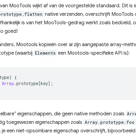
van MooTools wijkt af van de voorgestelde standaard. Dit is e
prototype.flatten
native verzenden, overschrijft MooTools d
afhankelijk is van het MooTools-gedrag werkt zoals bedoeld, 
zo goed!
 anders. Mootools kopieën over al zijn aangepaste array-met
totype (waarbij
Elements
een Mootools-specifieke API is):
type
)
{
Array
.
prototype
[
key
];
ptelbare” eigenschappen, die geen native methoden zoals
Arr
atig toegewezen eigenschappen zoals
Array.prototype.foo
als je een niet-opsombare eigenschap overschrijft, bijvoorbeel