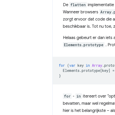
De
flatten
implementatie 
Wanneer browsers
Array.
zorgt ervoor dat code die 
beschikbaar is. Tot nu toe, 
Helaas gebeurt er dan iets
Elements.prototype
. Pro
for
(
var
key
in
Array
.
proto
Elements
.
prototype
[
key
]
=
}
for
-
in
itereert over “o
bevatten, maar wel regelm
hier is het belangrijkste – 