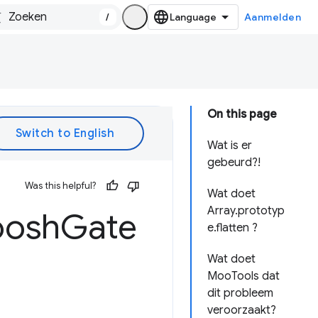
/
Aanmelden
On this page
Wat is er
gebeurd?!
Was this helpful?
Wat doet
Array.prototyp
oosh
Gate
e.flatten ?
Wat doet
MooTools dat
dit probleem
veroorzaakt?