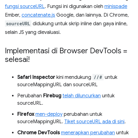
fungsi sourceURL
. Fungsi ini digunakan oleh
minispade
Ember,
concatenate.js
Google, dan lainnya. Di Chrome,
sourceURL
didukung untuk skrip inline dan gaya inline,
selain JS yang dievaluasi.
Implementasi di Browser Dev
Tools =
selesai!
Safari Inspector
kini mendukung
//#
untuk
sourceMappingURL dan sourceURL
Perubahan
Firebug
telah diluncurkan
untuk
sourceURL.
Firefox
men-deploy
perubahan untuk
sourceMappingURL.
Tiket sourceURL ada di sini
.
Chrome
DevTools
menerapkan perubahan
untuk