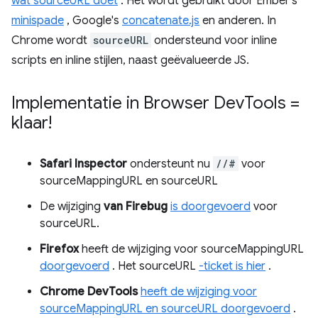
wat sourceURL doet
. Het wordt gebruikt door Ember's
minispade
, Google's
concatenate.js
en anderen. In
Chrome wordt
sourceURL
ondersteund voor inline
scripts en inline stijlen, naast geëvalueerde JS.
Implementatie in Browser Dev
Tools =
klaar!
Safari Inspector
ondersteunt nu
//#
voor
sourceMappingURL en sourceURL
De wijziging
van Firebug
is doorgevoerd
voor
sourceURL.
Firefox
heeft de wijziging voor sourceMappingURL
doorgevoerd
. Het sourceURL
-ticket is hier
.
Chrome
DevTools
heeft de wijziging voor
sourceMappingURL en sourceURL doorgevoerd
.