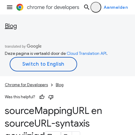
Aanmelden
Blog
Deze pagina is vertaald door de
Cloud Translation API
.
Chrome for Developers
Blog
Was this helpful?
source
Mapping
URL en
source
URL-syntaxis