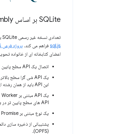
SQLite بر اساس Web Assembly
تعدادی نسخه غیر رسمی SQLite بر اساس Web Assembly (Wasm) وجود دارد که امکان استفاده از آن را در مرورگرهای وب، به عنوان مثال،
sql.js
فراهم می کند.
پروژه فرعی sqlite3 WASM/JS
اعضای کتابخانه ای از خانواده تحویلی های SQLite پشتیبانی شده را ایجاد می کند. اهداف ملموس ای
اتصال یک API سطح پایین sqlite3 که از نظر استفاده تا حد امکان به C نزدیک است.
یک API شی گرا سطح بالاتر، بیشتر شبیه به
این API باید از همان رشته ای استفاده شود که API سطح پایین است.
API های سطح پایین تر در یک رشته Worker نصب شده و صحبت با آنها از طریق پیام های Worker در نظر گرفته شده است.
یک نوع مبتنی بر Promise از Worker API که به طور کامل جنبه های ارتباطی بین رشته ای را از کاربر پنهان می کند.
(OPFS).