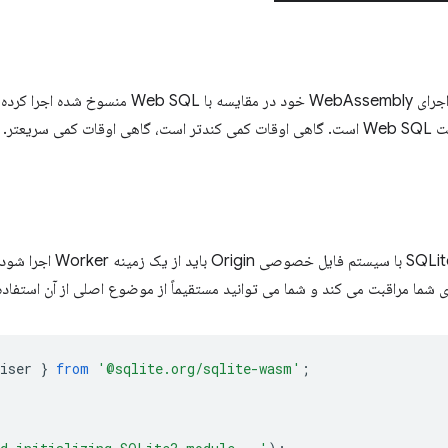
تیم SQLite برخی از معیارها را در اجرای WebAssembly خ
همانطور که قبلاً ذکر شد، Wasm
ای شما مراقبت می کند و شما می توانید مستقیماً از موضوع اصلی از آن استفاده
iser
}
from
'@sqlite.org/sqlite-wasm'
;