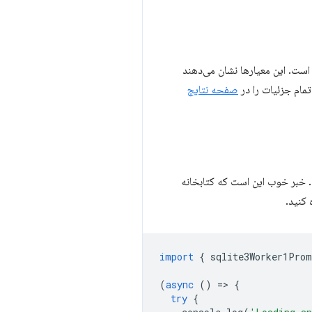
ود در مقایسه با Web SQL منسوخ شده اجرا کرده است. این معیارها نشان می‌دهند
صفحه نتایج
SQLite  با سیستم فایل خصوصی Origin باید از یک زمینه Worker اجرا شود. خبر خوب این است که کتابخانه
 کنید.
import
{
sqlite3Worker1Prom
(
async
()
=
>
{
try
{