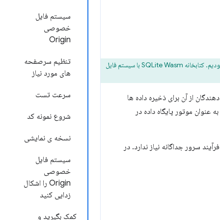
سیستم فایل
خصوصی
Origin
تنظیم سرصفحه
، قول جایگزینی برای Web SQL مبتنی بر SQLite را داده بودیم. کتابخانه SQLite Wasm با سیستم فایل
های مورد نیاز
سرعت تست
دگان از آن برای ذخیره داده ها
کوچک و حافظه کم آن، اغلب به عنوان موتور پایگاه داده در
شروع نمونه کد
نسخه ی نمایشی
ردن به فرآیند سرور جداگانه نیاز ندارد. در
سیستم فایل
خصوصی
Origin را اشکال
زدایی کنید
کمک بگیرید و