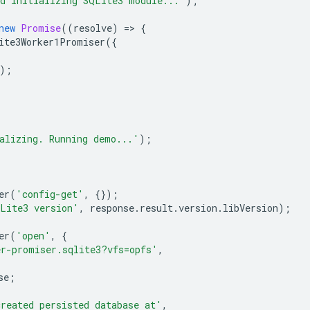
d initializing SQLite3 module...'
);
new
Promise
((
resolve
)
=
>
{
ite3Worker1Promiser
({
);
alizing. Running demo...'
);
er
(
'config-get'
,
{});
Lite3 version'
,
response
.
result
.
version
.
libVersion
);
er
(
'open'
,
{
er-promiser.sqlite3?vfs=opfs'
,
se
;
reated persisted database at'
,