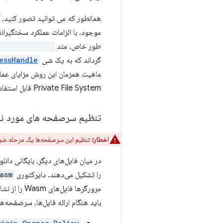
طور خاص، متد
AccessHandle()
گرداند که به یک شی
essHandle
ماهیت همزمان این روش مزایای عملکرد
Private File System قابل استفاده است، بنابراین رشته اصلی نمی‌تواند مسدود شود.
تنظیم سرصفحه های مورد نی
اخطار:
تنظیم این سرصفحه‌ها یک مرحله ضروری ب
در میان فایل‌های دیگر، بایگانی دانلود شده SQLite Wasm حا
را تشکیل می‌دهند. دایرکتوری
asm
مرورگرها فایل‌های Wasm را از نشانی‌های اینترنتی
باید هنگام ارائه فایل‌ها، سرصفحه‌ه