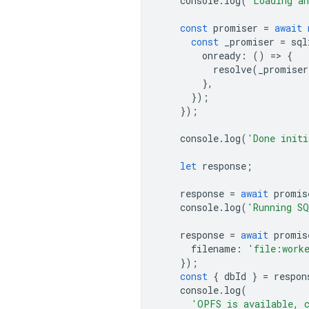
console
.
log
(
'Loading an
const
promiser
=
await
const
_promiser
=
sql
onready
:
()
=
>
{
resolve
(
_promiser
},
});
});
console
.
log
(
'Done initi
let
response
;
response
=
await
promis
console
.
log
(
'Running SQ
response
=
await
promis
filename
:
'file:work
});
const
{
dbId
}
=
respon
console
.
log
(
'OPFS is available, c