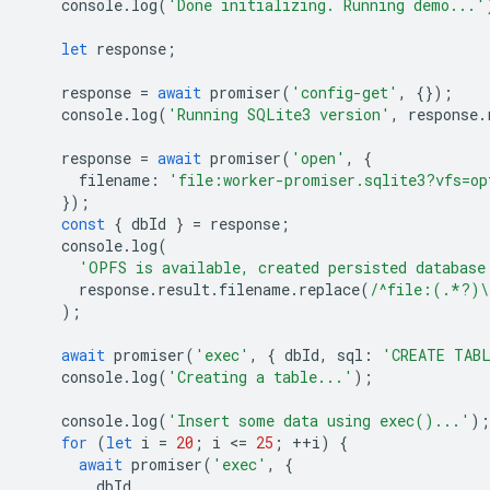
console
.
log
(
'Done initializing. Running demo...'
let
response
;
response
=
await
promiser
(
'config-get'
,
{});
console
.
log
(
'Running SQLite3 version'
,
response
.
response
=
await
promiser
(
'open'
,
{
filename
:
'file:worker-promiser.sqlite3?vfs=op
});
const
{
dbId
}
=
response
;
console
.
log
(
'OPFS is available, created persisted database
response
.
result
.
filename
.
replace
(
/^file:(.*?)\
);
await
promiser
(
'exec'
,
{
dbId
,
sql
:
'CREATE TAB
console
.
log
(
'Creating a table...'
);
console
.
log
(
'Insert some data using exec()...'
);
for
(
let
i
=
20
;
i
<
=
25
;
++
i
)
{
await
promiser
(
'exec'
,
{
dbId
,