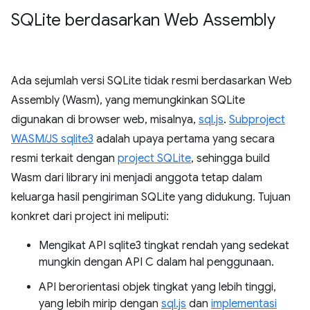
SQLite berdasarkan Web Assembly
Ada sejumlah versi SQLite tidak resmi berdasarkan Web
Assembly (Wasm), yang memungkinkan SQLite
digunakan di browser web, misalnya,
sql.js
.
Subproject
WASM/JS sqlite3
adalah upaya pertama yang secara
resmi terkait dengan
project SQLite
, sehingga build
Wasm dari library ini menjadi anggota tetap dalam
keluarga hasil pengiriman SQLite yang didukung. Tujuan
konkret dari project ini meliputi:
Mengikat API sqlite3 tingkat rendah yang sedekat
mungkin dengan API C dalam hal penggunaan.
API berorientasi objek tingkat yang lebih tinggi,
yang lebih mirip dengan
sql.js
dan
implementasi