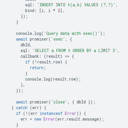
sql
:
'INSERT INTO t(a,b) VALUES (?,?)'
,
bind
:
[
i
,
i
*
2
],
});
}
console
.
log
(
'Query data with exec()'
);
await
promiser
(
'exec'
,
{
dbId
,
sql
:
'SELECT a FROM t ORDER BY a LIMIT 3'
,
callback
:
(
result
)
=
>
{
if
(
!
result
.
row
)
{
return
;
}
console
.
log
(
result
.
row
);
},
});
await
promiser
(
'close'
,
{
dbId
});
}
catch
(
err
)
{
if
(
!
(
err
instanceof
Error
))
{
err
=
new
Error
(
err
.
result
.
message
);
}