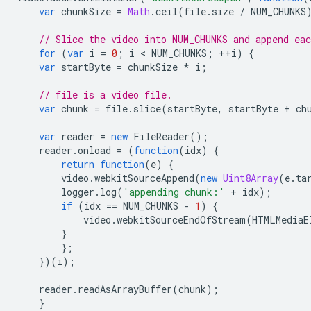
var
chunkSize
=
Math
.
ceil
(
file
.
size
/
NUM_CHUNKS
// Slice the video into NUM_CHUNKS and append ea
for
(
var
i
=
0
;
i
 < 
NUM_CHUNKS
;
++
i
)
{
var
startByte
=
chunkSize
*
i
;
// file is a video file.
var
chunk
=
file
.
slice
(
startByte
,
startByte
+
ch
var
reader
=
new
FileReader
();
reader
.
onload
=
(
function
(
idx
)
{
return
function
(
e
)
{
video
.
webkitSourceAppend
(
new
Uint8Array
(
e
.
ta
logger
.
log
(
'appending chunk:'
+
idx
);
if
(
idx
==
NUM_CHUNKS
-
1
)
{
video
.
webkitSourceEndOfStream
(
HTMLMediaE
}
};
})(
i
);
reader
.
readAsArrayBuffer
(
chunk
);
}