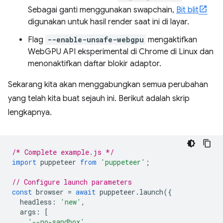
Sebagai ganti menggunakan swapchain,
Bit blit
digunakan untuk hasil render saat ini di layar.
Flag
--enable-unsafe-webgpu
mengaktifkan
WebGPU API eksperimental di Chrome di Linux dan
menonaktifkan daftar blokir adaptor.
Sekarang kita akan menggabungkan semua perubahan
yang telah kita buat sejauh ini. Berikut adalah skrip
lengkapnya.
/* Complete example.js */
import
puppeteer
from
'puppeteer'
;
// Configure launch parameters
const
browser
=
await
puppeteer
.
launch
({
headless
:
'new'
,
args
:
[
'--no-sandbox'
,