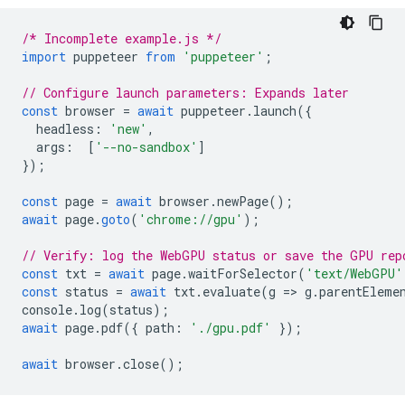
/* Incomplete example.js */
import
puppeteer
from
'puppeteer'
;
// Configure launch parameters: Expands later
const
browser
=
await
puppeteer
.
launch
({
headless
:
'new'
,
args
:
[
'--no-sandbox'
]
});
const
page
=
await
browser
.
newPage
();
await
page
.
goto
(
'chrome://gpu'
);
// Verify: log the WebGPU status or save the GPU rep
const
txt
=
await
page
.
waitForSelector
(
'text/WebGPU'
const
status
=
await
txt
.
evaluate
(
g
=
>
g
.
parentEleme
console
.
log
(
status
);
await
page
.
pdf
({
path
:
'./gpu.pdf'
});
await
browser
.
close
();