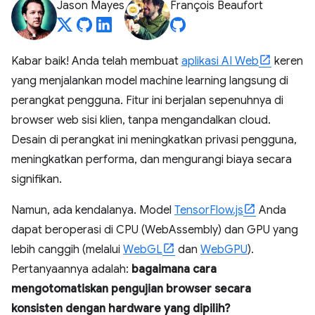
Jason Mayes
François Beaufort
Kabar baik! Anda telah membuat
aplikasi AI Web
keren
yang menjalankan model machine learning langsung di
perangkat pengguna. Fitur ini berjalan sepenuhnya di
browser web sisi klien, tanpa mengandalkan cloud.
Desain di perangkat ini meningkatkan privasi pengguna,
meningkatkan performa, dan mengurangi biaya secara
signifikan.
Namun, ada kendalanya. Model
TensorFlow.js
Anda
dapat beroperasi di CPU (WebAssembly) dan GPU yang
lebih canggih (melalui
WebGL
dan
WebGPU
).
Pertanyaannya adalah:
bagaimana cara
mengotomatiskan pengujian browser secara
konsisten dengan hardware yang dipilih?