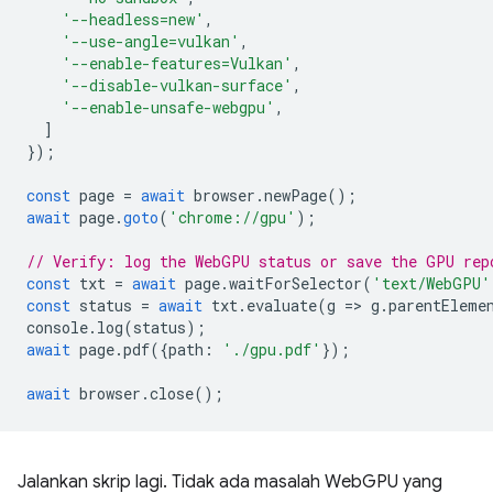
'--headless=new'
,
'--use-angle=vulkan'
,
'--enable-features=Vulkan'
,
'--disable-vulkan-surface'
,
'--enable-unsafe-webgpu'
,
]
});
const
page
=
await
browser
.
newPage
();
await
page
.
goto
(
'chrome://gpu'
);
// Verify: log the WebGPU status or save the GPU rep
const
txt
=
await
page
.
waitForSelector
(
'text/WebGPU'
const
status
=
await
txt
.
evaluate
(
g
=
>
g
.
parentEleme
console
.
log
(
status
);
await
page
.
pdf
({
path
:
'./gpu.pdf'
});
await
browser
.
close
();
Jalankan skrip lagi. Tidak ada masalah WebGPU yang