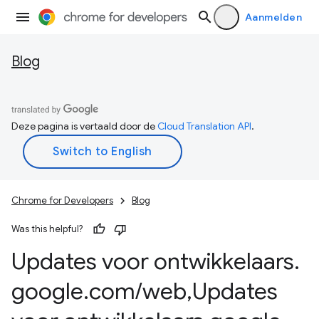
Aanmelden
Blog
Deze pagina is vertaald door de
Cloud Translation API
.
Chrome for Developers
Blog
Was this helpful?
Updates voor ontwikkelaars
.
google
.
com
/
web
,
Updates