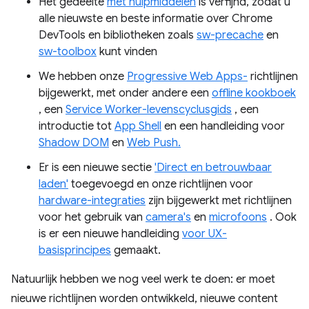
Het gedeelte
met hulpmiddelen
is verfijnd, zodat u
alle nieuwste en beste informatie over Chrome
DevTools en bibliotheken zoals
sw-precache
en
sw-toolbox
kunt vinden
We hebben onze
Progressive Web Apps-
richtlijnen
bijgewerkt, met onder andere een
offline kookboek
, een
Service Worker-levenscyclusgids
, een
introductie tot
App Shell
en een handleiding voor
Shadow DOM
en
Web Push.
Er is een nieuwe sectie
'Direct en betrouwbaar
laden'
toegevoegd en onze richtlijnen voor
hardware-integraties
zijn bijgewerkt met richtlijnen
voor het gebruik van
camera's
en
microfoons
. Ook
is er een nieuwe handleiding
voor UX-
basisprincipes
gemaakt.
Natuurlijk hebben we nog veel werk te doen: er moet
nieuwe richtlijnen worden ontwikkeld, nieuwe content