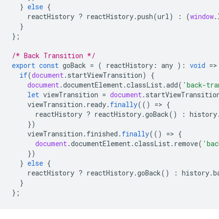
}
else
{
reactHistory
?
reactHistory
.
push
(
url
)
:
(
window
.
}
};
/* Back Transition */
export
const
goBack
=
(
reactHistory
:
any
)
:
void
=
>
if
(
document
.
startViewTransition
)
{
document
.
documentElement
.
classList
.
add
(
'back-tra
let
viewTransition
=
document
.
startViewTransitio
viewTransition
.
ready
.
finally
(()
=
>
{
reactHistory
?
reactHistory
.
goBack
()
:
history
})
viewTransition
.
finished
.
finally
(()
=
>
{
document
.
documentElement
.
classList
.
remove
(
'bac
})
}
else
{
reactHistory
?
reactHistory
.
goBack
()
:
history
.
b
}
};