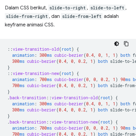
Dalam CSS berikut,
slide-to-right
,
slide-to-left
,
slide-from-right
, dan
slide-from-left
adalah
keyframe animasi CSS.
::
view-transition-old
(
root
)
{
animation
:
300
ms
cubic-bezier
(
0.4
,
0
,
1
,
1
)
both
f
300
ms
cubic-bezier
(
0.4
,
0
,
0.2
,
1
)
both
slide-to-l
}
::
view-transition-new
(
root
)
{
animation
:
700
ms
cubic-bezier
(
0
,
0
,
0.2
,
1
)
90
ms
b
700
ms
cubic-bezier
(
0.4
,
0
,
0.2
,
1
)
both
slide-from
}
.
back-transition
::
view-transition-old
(
root
)
{
animation
:
300
ms
cubic-bezier
(
0.4
,
0
,
1
,
1
)
both
f
300
ms
cubic-bezier
(
0.4
,
0
,
0.2
,
1
)
both
slide-to-r
}
.
back-transition
::
view-transition-new
(
root
)
{
animation
:
700
ms
cubic-bezier
(
0
,
0
,
0.2
,
1
)
90
ms
b
700
ms
cubic-bezier
(
0.4
,
0
,
0.2
,
1
)
both
slide-from