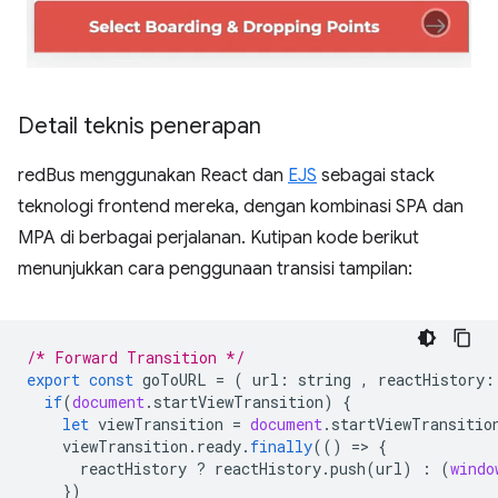
Detail teknis penerapan
redBus menggunakan React dan
EJS
sebagai stack
teknologi frontend mereka, dengan kombinasi SPA dan
MPA di berbagai perjalanan. Kutipan kode berikut
menunjukkan cara penggunaan transisi tampilan:
/* Forward Transition */
export
const
goToURL
=
(
url
:
string
,
reactHistory
:
if
(
document
.
startViewTransition
)
{
let
viewTransition
=
document
.
startViewTransitio
viewTransition
.
ready
.
finally
(()
=
>
{
reactHistory
?
reactHistory
.
push
(
url
)
:
(
windo
})