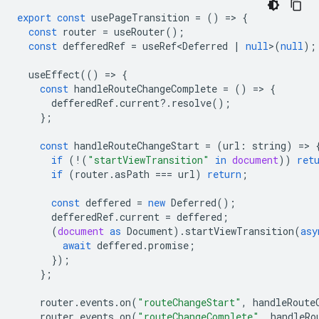
export
const
usePageTransition
=
()
=
>
{
const
router
=
useRouter
();
const
defferedRef
=
useRef<Deferred
|
null
>
(
null
);
useEffect
(()
=
>
{
const
handleRouteChangeComplete
=
()
=
>
{
defferedRef
.
current
?
.
resolve
();
};
const
handleRouteChangeStart
=
(
url
:
string
)
=
>
if
(
!
(
"startViewTransition"
in
document
))
ret
if
(
router
.
asPath
===
url
)
return
;
const
deffered
=
new
Deferred
();
defferedRef
.
current
=
deffered
;
(
document
as
Document
).
startViewTransition
(
asy
await
deffered
.
promise
;
});
};
router
.
events
.
on
(
"routeChangeStart"
,
handleRoute
router
.
events
.
on
(
"routeChangeComplete"
,
handleRo