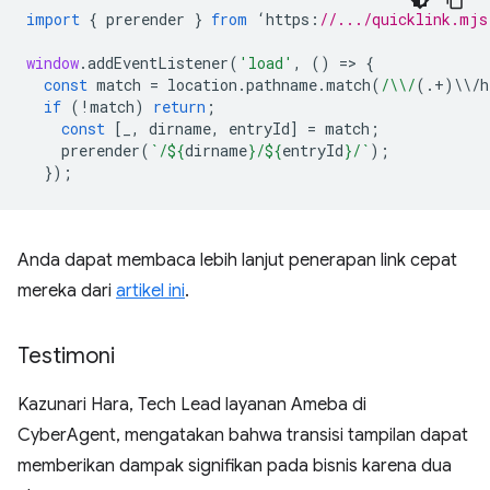
import
{
prerender
}
from
‘
https
:
//.../quicklink.mjs
window
.
addEventListener
(
'load'
,
()
=
>
{
const
match
=
location
.
pathname
.
match
(
/\\/
(.
+
)
\\
/
h
if
(
!
match
)
return
;
const
[
_
,
dirname
,
entryId
]
=
match
;
prerender
(
`/
${
dirname
}
/
${
entryId
}
/`
);
});
Anda dapat membaca lebih lanjut penerapan link cepat
mereka dari
artikel ini
.
Testimoni
Kazunari Hara, Tech Lead layanan Ameba di
CyberAgent, mengatakan bahwa transisi tampilan dapat
memberikan dampak signifikan pada bisnis karena dua