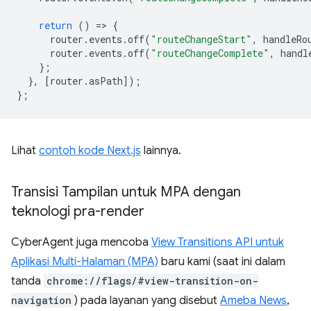
return
()
=
>
{
router
.
events
.
off
(
"routeChangeStart"
,
handleRo
router
.
events
.
off
(
"routeChangeComplete"
,
handl
};
},
[
router
.
asPath
]);
};
Lihat
contoh kode Next.js
lainnya.
Transisi Tampilan untuk MPA dengan
teknologi pra-render
CyberAgent juga mencoba
View Transitions API untuk
Aplikasi Multi-Halaman (MPA)
baru kami (saat ini dalam
tanda
chrome://flags/#view-transition-on-
navigation
) pada layanan yang disebut
Ameba News
,