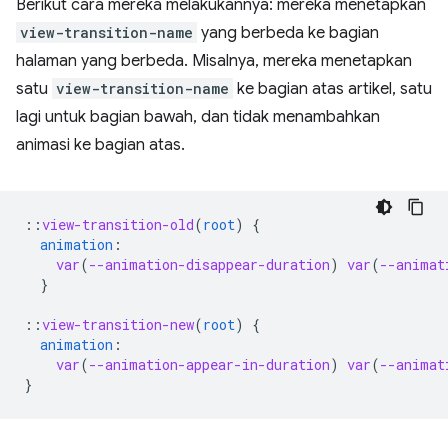
Berikut cara mereka melakukannya: mereka menetapkan
view-transition-name
yang berbeda ke bagian
halaman yang berbeda. Misalnya, mereka menetapkan
satu
view-transition-name
ke bagian atas artikel, satu
lagi untuk bagian bawah, dan tidak menambahkan
animasi ke bagian atas.
::
view-transition-old
(
root
)
{
animation
:
var
(
--animation-disappear-duration
)
var
(
--animat
}
::
view-transition-new
(
root
)
{
animation
:
var
(
--animation-appear-in-duration
)
var
(
--animat
}