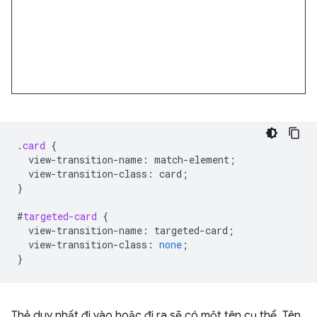
.
card
{
view-transition-name
:
match-element
;
view-transition-class
:
card
;
}
#
targeted-card
{
view-transition-name
:
targeted-card
;
view-transition-class
:
none
;
}
Thẻ duy nhất đi vào hoặc đi ra sẽ có một tên cụ thể. Tên