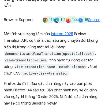
sẵn
111
111
144
18
Browser Support
Source
Một lĩnh vực trọng tâm của
Interop 2025
là View
Transition API, cụ thể là các hiệu ứng chuyển đổi khung
hiển thị trong cùng một tài liệu bằng
document.startViewTransition(updateCallback)
,
view-transition-class
, tính năng tự động đặt tên
bằng
view-transition-name: match-element
và bộ
chọn CSS
:active-view-transition
.
Firefox dự định đưa các tính năng này vào bản phát
hành Firefox 144 sắp tới. Bản phát hành này sẽ ổn định
vào ngày 14 tháng 10 năm 2025. Nhờ đó, các tính năng
này sẽ có trong Baseline Newly.