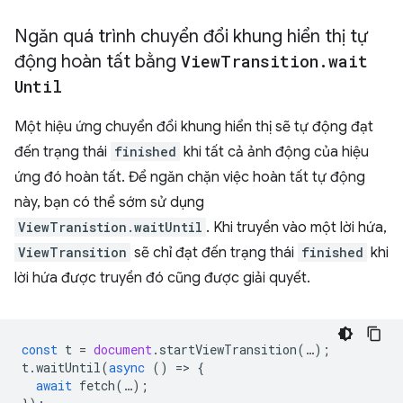
Ngăn quá trình chuyển đổi khung hiển thị tự
động hoàn tất bằng
View
Transition
.
wait
Until
Một hiệu ứng chuyển đổi khung hiển thị sẽ tự động đạt
đến trạng thái
finished
khi tất cả ảnh động của hiệu
ứng đó hoàn tất. Để ngăn chặn việc hoàn tất tự động
này, bạn có thể sớm sử dụng
ViewTranistion.waitUntil
. Khi truyền vào một lời hứa,
ViewTransition
sẽ chỉ đạt đến trạng thái
finished
khi
lời hứa được truyền đó cũng được giải quyết.
const
t
=
document
.
startViewTransition
(
…
);
t
.
waitUntil
(
async
()
=
>
{
await
fetch
(
…
);