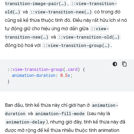
transition-image-pair(…)
,
::view-transition-
old(…)
và
::view-transition-new(…)
có trong đó
cũng sẽ kế thừa thuộc tính đó. Điều này rất hữu ích vì nó
tự động giữ cho hiệu ứng mờ dần giữa
::view-
transition-new(…)
và
::view-transition-old(…)
đồng bộ hoá với
::view-transition-group(…)
.
::
view-transition-group
(
.
card
)
{
animation-duration
:
0.5
s
;
}
Ban đầu, tính kế thừa này chỉ giới hạn ở
animation-
duration
và
animation-fill-mode
(sau này là
animation-delay
), nhưng giờ đây, tính kế thừa này đã
được mở rộng để kế thừa nhiều thuộc tính animation