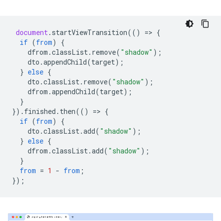
document
.
startViewTransition
(()
=
>
{
if
(
from
)
{
dfrom
.
classList
.
remove
(
"shadow"
);
dto
.
appendChild
(
target
);
}
else
{
dto
.
classList
.
remove
(
"shadow"
);
dfrom
.
appendChild
(
target
);
}
}).
finished
.
then
(()
=
>
{
if
(
from
)
{
dto
.
classList
.
add
(
"shadow"
);
}
else
{
dfrom
.
classList
.
add
(
"shadow"
);
}
from
=
1
-
from
;
});