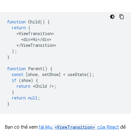
function
Child
()
{
return
(
<
ViewTransition
<
div>Hi
<
/
div
<
/
ViewTransition
);
}
function
Parent
()
{
const
[
show
,
setShow
]
=
useState
();
if
(
show
)
{
return
<
Child
/
>
;
}
return
null
;
}
Bạn có thể xem
tài liệu
<ViewTransition>
của React
để