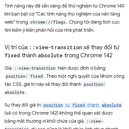
Tính năng này đã sẵn sàng để thử nghiệm từ Chrome 140
khi bạn bật cờ "Các tính năng thử nghiệm của nền tảng
web" trong
chrome://flags
. Chúng tôi đang tích cực
tìm kiếm ý kiến phản hồi của nhà phát triển.
Vị trí của
::
view-transition
sẽ thay đổi từ
fixed
thành
absolute
trong Chrome 142
Giả
::view-transition
hiện được định vị bằng
position: fixed
. Theo một nghị quyết của Nhóm công
tác CSS, giá trị này sẽ thay đổi thành
position:
absolute
.
Sự thay đổi giá trị
position
từ
fixed
thành
absolute
(sẽ có trong Chrome 142) không thể quan sát được
bằng mắt thường vì khối chứa của giả
::view-