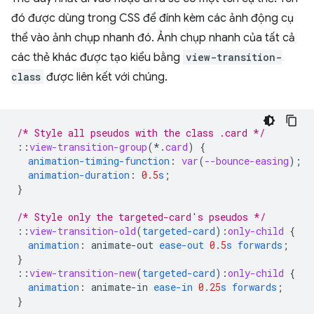
đó được dùng trong CSS để đính kèm các ảnh động cụ
thể vào ảnh chụp nhanh đó. Ảnh chụp nhanh của tất cả
các thẻ khác được tạo kiểu bằng
view-transition-
class
được liên kết với chúng.
/* Style all pseudos with the class .card */
::
view-transition-group
(*
.
card
)
{
animation-timing-function
:
var
(
--bounce-easing
);
animation-duration
:
0.5
s
;
}
/* Style only the targeted-card's pseudos */
::
view-transition-old
(
targeted-card
)
:
only-child
{
animation
:
animate-out
ease-out
0.5
s
forwards
;
}
::
view-transition-new
(
targeted-card
)
:
only-child
{
animation
:
animate-in
ease-in
0.25
s
forwards
;
}