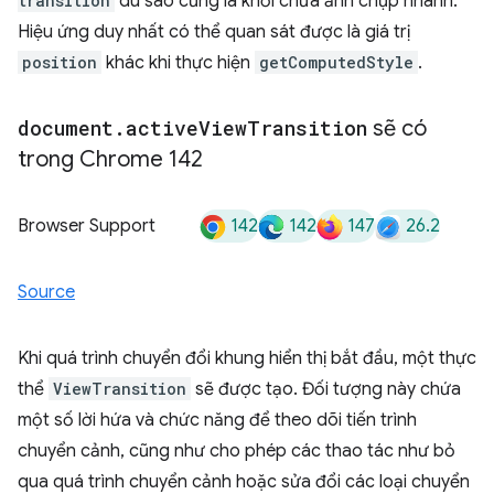
transition
dù sao cũng là khối chứa ảnh chụp nhanh.
Hiệu ứng duy nhất có thể quan sát được là giá trị
position
khác khi thực hiện
getComputedStyle
.
document
.
active
View
Transition
sẽ có
trong Chrome 142
142
142
147
26.2
Browser Support
Source
Khi quá trình chuyển đổi khung hiển thị bắt đầu, một thực
thể
ViewTransition
sẽ được tạo. Đối tượng này chứa
một số lời hứa và chức năng để theo dõi tiến trình
chuyển cảnh, cũng như cho phép các thao tác như bỏ
qua quá trình chuyển cảnh hoặc sửa đổi các loại chuyển