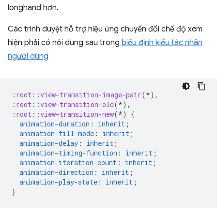
longhand hơn.
Các trình duyệt hỗ trợ hiệu ứng chuyển đổi chế độ xem
hiện phải có nội dung sau trong
biểu định kiểu tác nhân
người dùng
:
root
::
view-transition-image-pair
(*),
:
root
::
view-transition-old
(*),
:
root
::
view-transition-new
(*)
{
animation-duration
:
inherit
;
animation-fill-mode
:
inherit
;
animation-delay
:
inherit
;
animation-timing-function
:
inherit
;
animation-iteration-count
:
inherit
;
animation-direction
:
inherit
;
animation-play-state
:
inherit
;
}